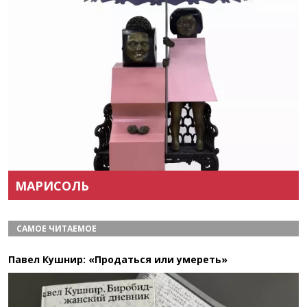
Назад
Вперёд
МАРИСОЛЬ
САМОЕ ЧИТАЕМОЕ
Павел Кушнир: «Продаться или умереть»