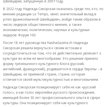
Швейцарии, запущенную в 2007 году.
В 2022 году Надежда Сикорская оказалась среди тех, кто, по
мнению редакции Le Temps, «внёс значительный вклад в
успех франкоязычной Швейцарии», войдя таким образом в
число лидеров общественного мнения, а также
экономических, политических, научных и культурных
лидеров: Форум 100.
После 18 лет руководства NashaGazeta.ch Надежда
Сикорская решила вернуться к своим истокам и
сосредоточиться на том, что её действительно увлекает: к
культуре во всём её многообразии. Это решение приняло
форму трёхязычного культурного блога (русский,
английский, французский), родившегося в сердце Европы – в
Швейцарии, её приёмной стране, стране, которая
отличается своей мультикультурностью и многоязычием.
Надежда Сикорская позиционирует себя не как «русский
голос», а как голос европейки русского происхождения,
имеющей более 30 лет профессионального опыта в сфере
культуры. Она позиционирует себя как культурного