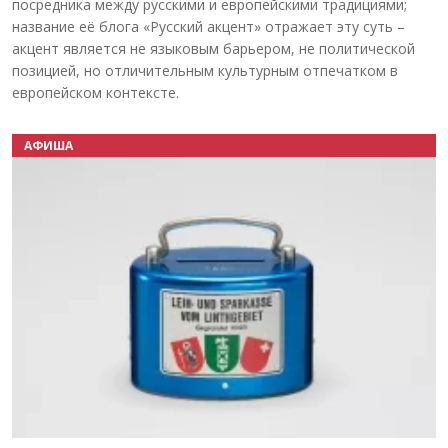
посредника между русскими и европейскими традициями;
название её блога «Русский акцент» отражает эту суть –
акцент является не языковым барьером, не политической
позицией, но отличительным культурным отпечатком в
европейском контексте.
АФИША
Назад
Вперёд