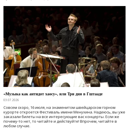
«Музыка как антидот хаосу», или Три дня в Гштааде
03.07.2026
Совсем скоро, 16 июля, на знаменитом швейцарском горном
курорте откроется Фестиваль имени Менухина. Надеюсь, вы уже
заказали билеты на все интересующие вас концерты. Если же
почему-то нет, то читайте и действуйте! Впрочем, читайте в
любом случае.