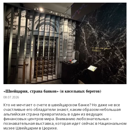
«Швейцария, страна банков» (и кисельных берегов)
08.07.2026
Кто не мечтает о счете в швейцарском банке? Но даже не все
счастливые его обладатели знают, каким образом небольшая
альпийская страна превратилась в один из ведущих
финансовых центров мира. Вниманию любознательных –
познавательная выставка, которая идет сейчас в Национальном
музее Швейцарии в Цюрихе.