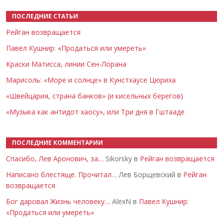
ПОСЛЕДНИЕ СТАТЬИ
Рейган возвращается
Павел Кушнир: «Продаться или умереть»
Краски Матисса, линии Сен-Лорана
Марисоль: «Море и солнце» в Кунстхаусе Цюриха
«Швейцария, страна банков» (и кисельных берегов)
«Музыка как антидот хаосу», или Три дня в Гштааде
ПОСЛЕДНИЕ КОММЕНТАРИИ
Спасибо, Лев Аронович, за…
Sikorsky в
Рейган возвращается
Написано блестяще. Прочитал…
Лев Борщевский в
Рейган
возвращается
Бог даровал Жизнь человеку…
AlexN в
Павел Кушнир:
«Продаться или умереть»