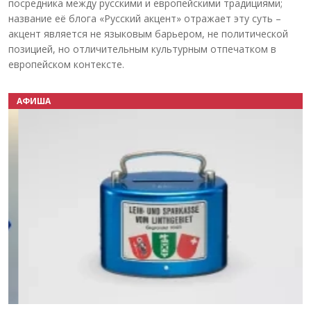
посредника между русскими и европейскими традициями;
название её блога «Русский акцент» отражает эту суть –
акцент является не языковым барьером, не политической
позицией, но отличительным культурным отпечатком в
европейском контексте.
АФИША
Назад
Вперёд