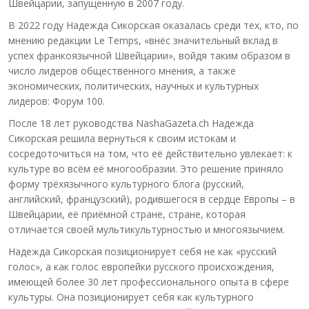
Швейцарии, запущенную в 2007 году.
В 2022 году Надежда Сикорская оказалась среди тех, кто, по
мнению редакции Le Temps, «внёс значительный вклад в
успех франкоязычной Швейцарии», войдя таким образом в
число лидеров общественного мнения, а также
экономических, политических, научных и культурных
лидеров: Форум 100.
После 18 лет руководства NashaGazeta.ch Надежда
Сикорская решила вернуться к своим истокам и
сосредоточиться на том, что её действительно увлекает: к
культуре во всём её многообразии. Это решение приняло
форму трёхязычного культурного блога (русский,
английский, французский), родившегося в сердце Европы – в
Швейцарии, её приёмной стране, стране, которая
отличается своей мультикультурностью и многоязычием.
Надежда Сикорская позиционирует себя не как «русский
голос», а как голос европейки русского происхождения,
имеющей более 30 лет профессионального опыта в сфере
культуры. Она позиционирует себя как культурного