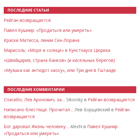
ПОСЛЕДНИЕ СТАТЬИ
Рейган возвращается
Павел Кушнир: «Продаться или умереть»
Краски Матисса, линии Сен-Лорана
Марисоль: «Море и солнце» в Кунстхаусе Цюриха
«Швейцария, страна банков» (и кисельных берегов)
«Музыка как антидот хаосу», или Три дня в Гштааде
ПОСЛЕДНИЕ КОММЕНТАРИИ
Спасибо, Лев Аронович, за…
Sikorsky в
Рейган возвращается
Написано блестяще. Прочитал…
Лев Борщевский в
Рейган
возвращается
Бог даровал Жизнь человеку…
AlexN в
Павел Кушнир:
«Продаться или умереть»