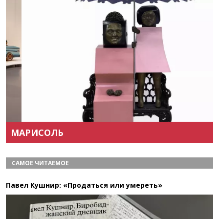
Назад
Вперёд
МАРИСОЛЬ
САМОЕ ЧИТАЕМОЕ
Павел Кушнир: «Продаться или умереть»