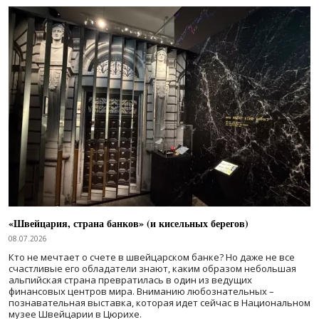
«Швейцария, страна банков» (и кисельных берегов)
08.07.2026
Кто не мечтает о счете в швейцарском банке? Но даже не все
счастливые его обладатели знают, каким образом небольшая
альпийская страна превратилась в один из ведущих
финансовых центров мира. Вниманию любознательных –
познавательная выставка, которая идет сейчас в Национальном
музее Швейцарии в Цюрихе.