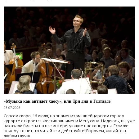
«Музыка как антидот хаосу», или Три дня в Гштааде
03.07.2026
Совсем скоро, 16 июля, на знаменитом швейцарском горном
курорте откроется Фестиваль имени Менухина. Надеюсь, вы уже
заказали билеты на все интересующие вас концерты. Если же
почему-то нет, то читайте и действуйте! Впрочем, читайте в
любом случае.