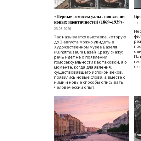
«Первые гомосексуалы: появление
Бр
новых идентичностей (1869–1939)»
19.0
23.06.2026
Нес
фи
Так называется выставка, которую
реж
до 2 августа можно увидеть в
по
Художественном музее Базеля
од
(Kunstmuseum Basel). Сразу скажу:
Пат
речь идет не о появлении
гео
гомосексуальности как таковой, а о
окт
моменте, когда для явления,
существовавшего испокон веков,
появились новые слова, а вместе с
ними и новые способы описывать
человеческий опыт.