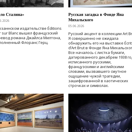
ело Сталина»
Русская загадка в Фонде Яна
Михальского
6.2026
05.06.2026
озаннском издательстве Éditions
r sur Blanc вышел французский
Русский акцент в коллекции Art Br
ревод романа Джайлса Милтона,
Я совершенно не ожидала
полненный Флоранс Герц.
обнаружить его на выставке Écrit
d’Art Brut в Фонде Яна Михальског
Все началось с листка бумаги,
датированного декабрем 1938 го
исписанного русскими,
французскими и английскими
словами, вызвавшего смутное
ощущение чужой трагедии,
зашифрованной в хаотических
строчках и символах.