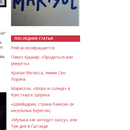
Назад
Вперёд
ut?
ПОСЛЕДНИЕ СТАТЬИ
s
о.
Рейган возвращается
да,
Павел Кушнир: «Продаться или
умереть»
Краски Матисса, линии Сен-
Лорана
Марисоль: «Море и солнце» в
Кунстхаусе Цюриха
«Швейцария, страна банков» (и
кисельных берегов)
«Музыка как антидот хаосу», или
Три дня в Гштааде