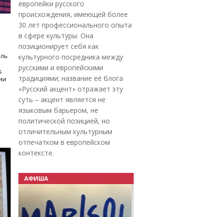
европейки русского
происхождения, имеющей более
30 лет профессионального опыта
в сфере культуры. Она
позиционирует себя как
оль
культурного посредника между
русскими и европейскими
s
традициями; название её блога
дии
«Русский акцент» отражает эту
суть – акцент является не
языковым барьером, не
политической позицией, но
отличительным культурным
отпечатком в европейском
контексте.
АФИША