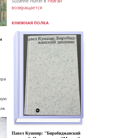
Suzanne Hurter в
Рейган
возвращается
КНИЖНАЯ ПОЛКА
м
ера
ную
ля.
Павел Кушнир: "Биробиджанский