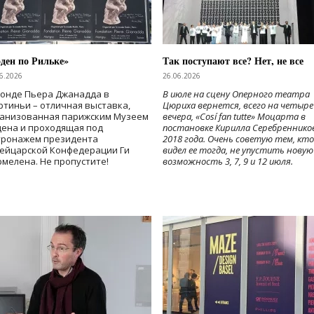
ден по Рильке»
Так поступают все? Нет, не все
6.2026
26.06.2026
Фонде Пьера Джанадда в
В июле на сцену Оперного театра
тиньи – отличная выставка,
Цюриха вернется, всего на четыре
ганизованная парижским Музеем
вечера, «Cosí fan tutte» Моцарта в
дена и проходящая под
постановке Кирилла Серебреннико
тронажем президента
2018 года. Очень советую тем, кто
ейцарской Конфедерации Ги
видел ее тогда, не упустить новую
мелена. Не пропустите!
возможность 3, 7, 9 и 12 июля.