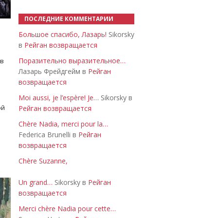
ПОСЛЕДНИЕ КОММЕНТАРИИ
Большое спасибо, Лазарь!
Sikorsky
в
Рейган возвращается
Поразительно выразительное…
 в
Лазарь Фрейдгейм в
Рейган
возвращается
Moi aussi, je l’espère! Je…
Sikorsky в
ой
Рейган возвращается
Chère Nadia, merci pour la…
Federica Brunelli в
Рейган
возвращается
Chère Suzanne,
Un grand…
Sikorsky в
Рейган
возвращается
Merci chère Nadia pour cette…