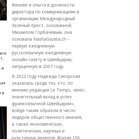
Женеве и опыта в должности
директора по коммуникациям в
организации Международный
Зелёный Крест, основанной
Михаилом Горбачёвым, она
основала NashaGazeta.ch –
первую ежедневную
русскоязычную ежедневную
все
т,
онлайн-газету в Швейцарии,
запущенную в 2007 году.
 в
В 2022 году Надежда Сикорская
ная
оказалась среди тех, кто, по
мнению редакции Le Temps, «внёс
 в
значительный вклад в успех
франкоязычной Швейцарии»,
войдя таким образом в число
лидеров общественного мнения,
а также экономических,
политических, научных и
культурных лидеров: Форум 100.