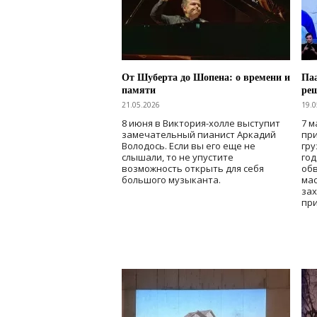
От Шуберта до Шопена: о времени и
Паа
памяти
ре
21.05.2026
19.0
8 июня в Виктория-холле выступит
7 м
замечательный пианист Аркадий
при
Володось. Если вы его еще не
гру
слышали, то не упустите
го
возможность открыть для себя
об
большого музыканта.
мас
зах
при