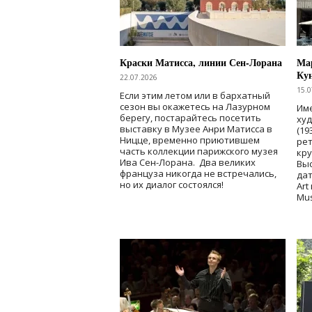
Краски Матисса, линии Сен-Лорана
Мар
Ку
22.07.2026
15.0
Если этим летом или в бархатный
сезон вы окажетесь на Лазурном
Име
берегу, постарайтесь посетить
ху
выставку в Музее Анри Матисса в
(19
Ницце, временно приютившем
рет
часть коллекции парижского музея
кр
Ива Сен-Лорана. Два великих
Выс
француза никогда не встречались,
дат
но их диалог состоялся!
Art
Mu