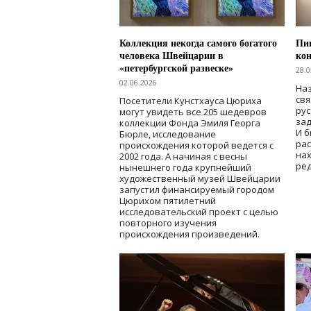
Коллекция некогда самого богатого
Пик
человека Швейцарии в
кон
«петербургской развеске»
28.0
02.06.2026
Наз
свя
Посетители Кунстхауса Цюриха
рус
могут увидеть все 205 шедевров
зад
коллекции Фонда Эмиля Георга
И б
Бюрле, исследование
рас
происхождения которой ведется с
нах
2002 года. А начиная с весны
ред
нынешнего года крупнейший
художественный музей Швейцарии
запустил финансируемый городом
Цюрихом пятилетний
исследовательский проект с целью
повторного изучения
происхождения произведений.