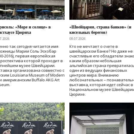
исоль: «Море и солнце» в
«Швейцария, страна банков» (и
нстхаусе Цюриха
кисельных берегов)
7.2026
08.07.2026
нно так сегодня читается имя
Кто не мечтает о счете в
дожницы Марии Соль Эскобар
швейцарском банке? Но даже не 
30-2016), первая европейская
счастливые его обладатели знаю
роспектива которой проходит в
каким образом небольшая
упнейшем музее Швейцарии.
альпийская страна превратилась
тавка организована совместно с
один из ведущих финансовых
ским Louisiana Museum of Modern
центров мира. Вниманию
 и американским Buffalo AKG Art
любознательных – познаватель
seum.
выставка, которая идет сейчас в
Национальном музее Швейцарии
Цюрихе.