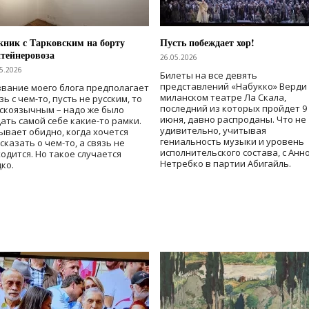
ник с Тарковским на борту
Пусть побеждает хор!
тейнеровоза
26.05.2026
5.2026
Билеты на все девять
представлений «Набукко» Верди
вание моего блога предполагает
миланском театре Ла Скала,
зь с чем-то, пусть не русским, то
последний из которых пройдет 9
скоязычным – надо же было
июня, давно распроданы. Что не
ать самой себе какие-то рамки.
удивительно, учитывая
ывает обидно, когда хочется
гениальность музыки и уровень
сказать о чем-то, а связь не
исполнительского состава, с Анн
одится. Но такое случается
Нетребко в партии Абигайль.
ко.