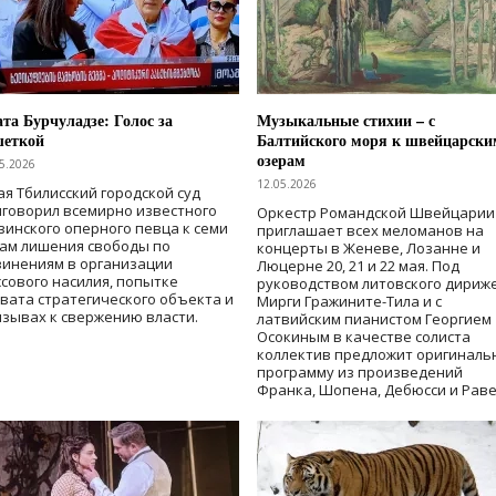
та Бурчуладзе: Голос за
Музыкальные стихии – с
шеткой
Балтийского моря к швейцарски
озерам
5.2026
12.05.2026
ая Тбилисский городской суд
говорил всемирно известного
Оркестр Романдской Швейцарии
зинского оперного певца к семи
приглашает всех меломанов на
дам лишения свободы
по
концерты в Женеве, Лозанне и
винениям в организации
Люцерне 20, 21 и 22 мая. Под
сового насилия, попытке
руководством литовского дириж
вата стратегического объекта и
Мирги Гражините-Тила и с
зывах к свержению власти
.
латвийским пианистом Георгием
Осокиным в качестве солиста
коллектив предложит оригиналь
программу из произведений
Франка, Шопена, Дебюсси и Раве