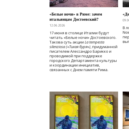
«Белые ночи» в Риме: зачем
«Д
итальянцам Достоевский?
09.0
12.06.2026
В л
Noi
17 июня в столице Италии будут
пе
читать «Белые ночи» Достоевского.
вы
Такова суть акции
La tempesta
silenziosa (
«
Тихая буря
»
)
, придуманной
писателем Алессандро Барикко и
проводимой при поддержке
городского Департамента культуры
и координации инициатив,
связанных с Днем памяти Рима.