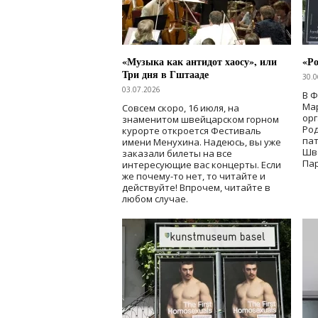
«Музыка как антидот хаосу», или
«Ро
Три дня в Гштааде
30.0
03.07.2026
В 
Мар
Совсем скоро, 16 июля, на
ор
знаменитом швейцарском горном
Ро
курорте откроется Фестиваль
па
имени Менухина. Надеюсь, вы уже
Шв
заказали билеты на все
Пар
интересующие вас концерты. Если
же почему-то нет, то читайте и
действуйте! Впрочем, читайте в
любом случае.