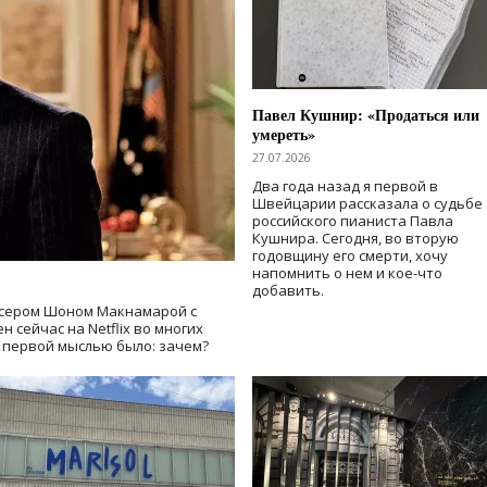
Павел Кушнир: «Продаться или
умереть»
27.07.2026
Два года назад я первой в
Швейцарии рассказала о судьбе
российского пианиста Павла
Кушнира. Сегодня, во вторую
годовщину его смерти, хочу
напомнить о нем и кое-что
добавить.
сером Шоном Макнамарой с
 сейчас на Netflix во многих
й первой мыслью было: зачем?