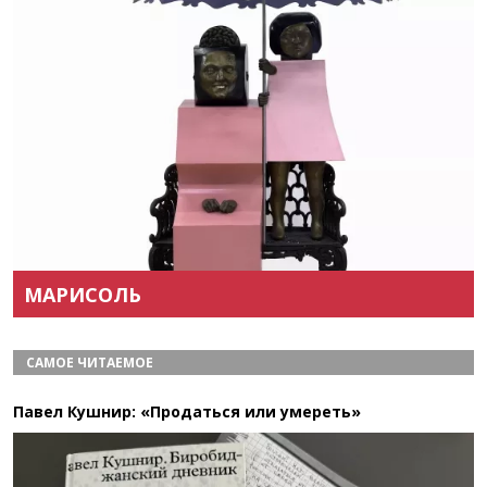
Назад
Вперёд
МАРИСОЛЬ
САМОЕ ЧИТАЕМОЕ
Павел Кушнир: «Продаться или умереть»