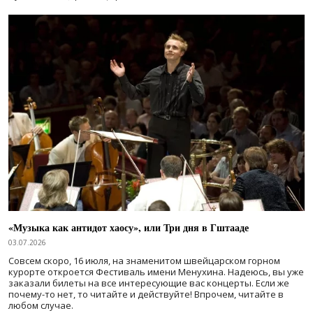
«Музыка как антидот хаосу», или Три дня в Гштааде
03.07.2026
Совсем скоро, 16 июля, на знаменитом швейцарском горном
курорте откроется Фестиваль имени Менухина. Надеюсь, вы уже
заказали билеты на все интересующие вас концерты. Если же
почему-то нет, то читайте и действуйте! Впрочем, читайте в
любом случае.