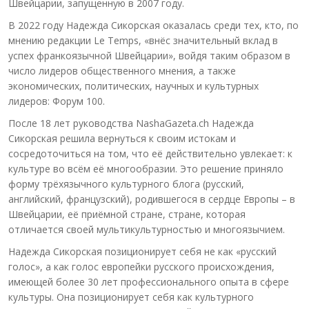
Швейцарии, запущенную в 2007 году.
В 2022 году Надежда Сикорская оказалась среди тех, кто, по
мнению редакции Le Temps, «внёс значительный вклад в
успех франкоязычной Швейцарии», войдя таким образом в
число лидеров общественного мнения, а также
экономических, политических, научных и культурных
лидеров: Форум 100.
После 18 лет руководства NashaGazeta.ch Надежда
Сикорская решила вернуться к своим истокам и
сосредоточиться на том, что её действительно увлекает: к
культуре во всём её многообразии. Это решение приняло
форму трёхязычного культурного блога (русский,
английский, французский), родившегося в сердце Европы – в
Швейцарии, её приёмной стране, стране, которая
отличается своей мультикультурностью и многоязычием.
Надежда Сикорская позиционирует себя не как «русский
голос», а как голос европейки русского происхождения,
имеющей более 30 лет профессионального опыта в сфере
культуры. Она позиционирует себя как культурного