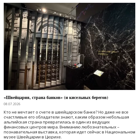
«Швейцария, страна банков» (и кисельных берегов)
08.07.2026
Кто не мечтает о счете в швейцарском банке? Но даже не все
счастливые его обладатели знают, каким образом небольшая
альпийская страна превратилась в один из ведущих
финансовых центров мира. Вниманию любознательных –
познавательная выставка, которая идет сейчас в Национальном
музее Швейцарии в Цюрихе.