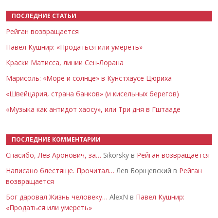
ПОСЛЕДНИЕ СТАТЬИ
Рейган возвращается
Павел Кушнир: «Продаться или умереть»
Краски Матисса, линии Сен-Лорана
Марисоль: «Море и солнце» в Кунстхаусе Цюриха
«Швейцария, страна банков» (и кисельных берегов)
«Музыка как антидот хаосу», или Три дня в Гштааде
ПОСЛЕДНИЕ КОММЕНТАРИИ
Спасибо, Лев Аронович, за…
Sikorsky в
Рейган возвращается
Написано блестяще. Прочитал…
Лев Борщевский в
Рейган
возвращается
Бог даровал Жизнь человеку…
AlexN в
Павел Кушнир:
«Продаться или умереть»