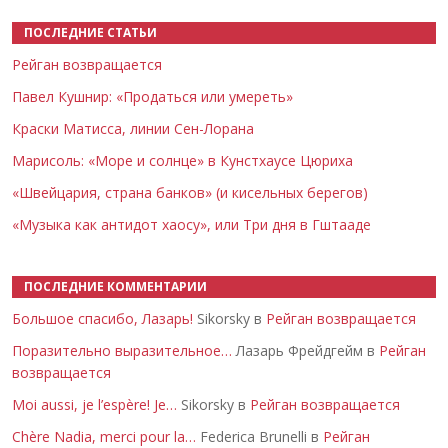
ПОСЛЕДНИЕ СТАТЬИ
Рейган возвращается
Павел Кушнир: «Продаться или умереть»
Краски Матисса, линии Сен-Лорана
Марисоль: «Море и солнце» в Кунстхаусе Цюриха
«Швейцария, страна банков» (и кисельных берегов)
«Музыка как антидот хаосу», или Три дня в Гштааде
ПОСЛЕДНИЕ КОММЕНТАРИИ
Большое спасибо, Лазарь!
Sikorsky в
Рейган возвращается
Поразительно выразительное…
Лазарь Фрейдгейм в
Рейган
возвращается
Moi aussi, je l’espère! Je…
Sikorsky в
Рейган возвращается
Chère Nadia, merci pour la…
Federica Brunelli в
Рейган