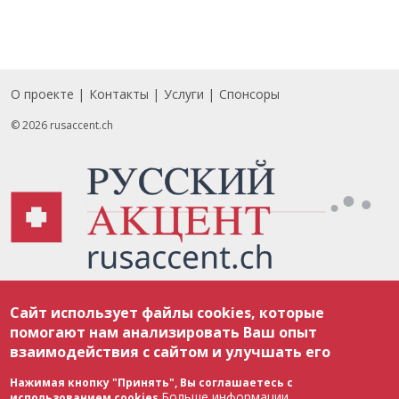
О проекте
Контакты
Услуги
Спонсоры
Footer
© 2026 rusaccent.ch
Все материалы, размещенные на веб-сайте rusaccent.ch, охраняются в
Сайт использует файлы cookies, которые
соответствии с законодательством Швейцарии об авторском праве и
международными соглашениями. Полное или частичное использование
помогают нам анализировать Ваш опыт
материалов возможно только с разрешения редакции. В случае полного
взаимодействия с сайтом и улучшать его
или частичного воспроизведения материалов сайта rusaccent.ch,
ОБЯЗАТЕЛЬНА АКТИВНАЯ ГИПЕРССЫЛКА на конкретный заимствованный
текст. Фотоизображения, размещенные редакцией rusaccent.ch, являются
Нажимая кнопку "Принять", Вы соглашаетесь с
ее исключительной собственностью. Полное или частичное
Больше информации
использованием cookies