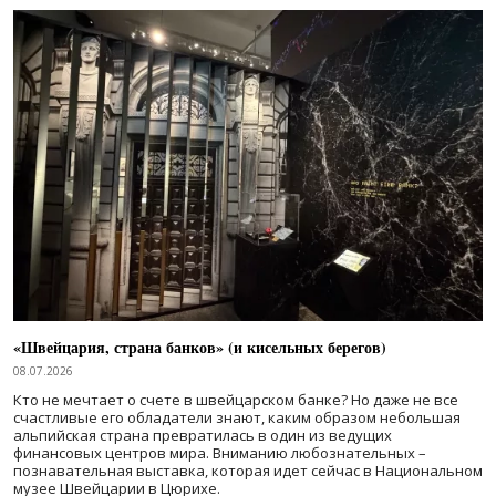
«Швейцария, страна банков» (и кисельных берегов)
08.07.2026
Кто не мечтает о счете в швейцарском банке? Но даже не все
счастливые его обладатели знают, каким образом небольшая
альпийская страна превратилась в один из ведущих
финансовых центров мира. Вниманию любознательных –
познавательная выставка, которая идет сейчас в Национальном
музее Швейцарии в Цюрихе.