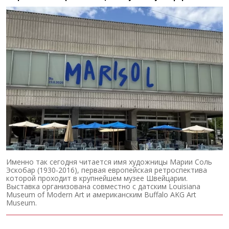
Именно так сегодня читается имя художницы Марии Соль
Эскобар (1930-2016), первая европейская ретроспектива
которой проходит в крупнейшем музее Швейцарии.
Выставка организована совместно с датским Louisiana
Museum of Modern Art и американским Buffalo AKG Art
Museum.