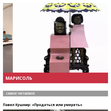
Назад
Вперёд
МАРИСОЛЬ
САМОЕ ЧИТАЕМОЕ
Павел Кушнир: «Продаться или умереть»