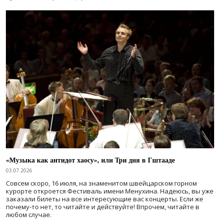
«Музыка как антидот хаосу», или Три дня в Гштааде
03.07.2026
Совсем скоро, 16 июля, на знаменитом швейцарском горном
курорте откроется Фестиваль имени Менухина. Надеюсь, вы уже
заказали билеты на все интересующие вас концерты. Если же
почему-то нет, то читайте и действуйте! Впрочем, читайте в
любом случае.