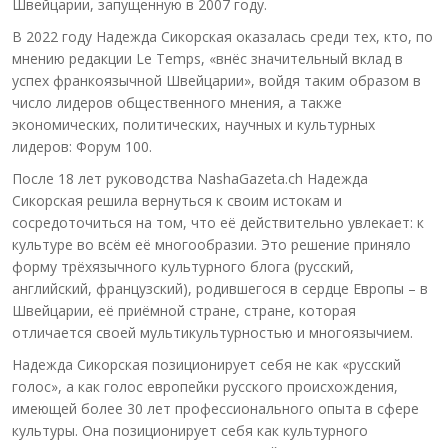
Швейцарии, запущенную в 2007 году.
В 2022 году Надежда Сикорская оказалась среди тех, кто, по
мнению редакции Le Temps, «внёс значительный вклад в
успех франкоязычной Швейцарии», войдя таким образом в
число лидеров общественного мнения, а также
экономических, политических, научных и культурных
лидеров: Форум 100.
После 18 лет руководства NashaGazeta.ch Надежда
Сикорская решила вернуться к своим истокам и
сосредоточиться на том, что её действительно увлекает: к
культуре во всём её многообразии. Это решение приняло
форму трёхязычного культурного блога (русский,
английский, французский), родившегося в сердце Европы – в
Швейцарии, её приёмной стране, стране, которая
отличается своей мультикультурностью и многоязычием.
Надежда Сикорская позиционирует себя не как «русский
голос», а как голос европейки русского происхождения,
имеющей более 30 лет профессионального опыта в сфере
культуры. Она позиционирует себя как культурного