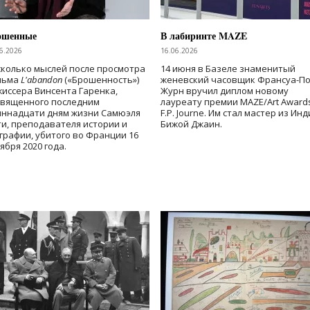
ошенные
В лабиринте MAZE
6.2026
16.06.2026
колько мыслей после просмотра
14 июня в Базеле знаменитый
льма
L'abandon
(«Брошенность»)
женевский часовщик Франсуа-П
иссера Винсента Гаренка,
Журн вручил диплом новому
священного последним
лауреату премии MAZE/Art Award
иннадцати дням жизни Самюэля
F.P. Journe. Им стал мастер из Ин
и, преподавателя истории и
Бижой Джаин.
графии, убитого во Франции 16
ября 2020 года.