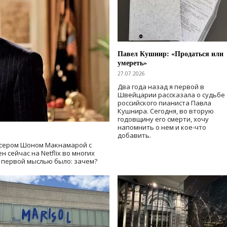
Павел Кушнир: «Продаться или
умереть»
27.07.2026
Два года назад я первой в
Швейцарии рассказала о судьбе
российского пианиста Павла
Кушнира. Сегодня, во вторую
годовщину его смерти, хочу
напомнить о нем и кое-что
добавить.
сером Шоном Макнамарой с
 сейчас на Netflix во многих
й первой мыслью было: зачем?