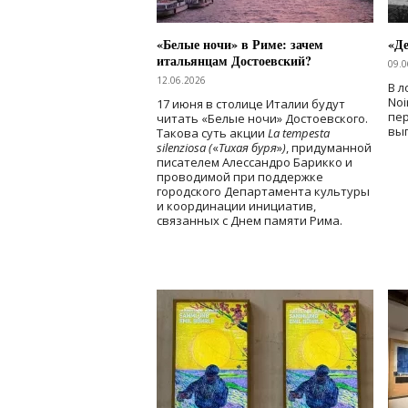
«Белые ночи» в Риме: зачем
«Д
итальянцам Достоевский?
09.0
12.06.2026
В л
Noi
17 июня в столице Италии будут
пе
читать «Белые ночи» Достоевского.
вы
Такова суть акции
La tempesta
silenziosa (
«
Тихая буря
»
)
, придуманной
писателем Алессандро Барикко и
проводимой при поддержке
городского Департамента культуры
и координации инициатив,
связанных с Днем памяти Рима.