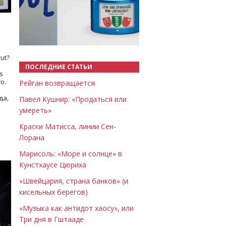
Назад
Вперёд
ut?
ПОСЛЕДНИЕ СТАТЬИ
s
о.
Рейган возвращается
да,
Павел Кушнир: «Продаться или
умереть»
Краски Матисса, линии Сен-
Лорана
Марисоль: «Море и солнце» в
Кунстхаусе Цюриха
«Швейцария, страна банков» (и
кисельных берегов)
«Музыка как антидот хаосу», или
Три дня в Гштааде