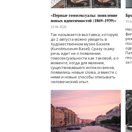
«Первые гомосексуалы: появление
Бр
новых идентичностей (1869–1939)»
19.0
23.06.2026
Нес
фи
Так называется выставка, которую
реж
до 2 августа можно увидеть в
по
Художественном музее Базеля
од
(Kunstmuseum Basel). Сразу скажу:
Пат
речь идет не о появлении
гео
гомосексуальности как таковой, а о
окт
моменте, когда для явления,
существовавшего испокон веков,
появились новые слова, а вместе с
ними и новые способы описывать
человеческий опыт.