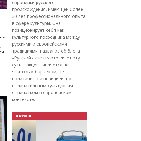
европейки русского
происхождения, имеющей более
30 лет профессионального опыта
в сфере культуры. Она
позиционирует себя как
оль
культурного посредника между
русскими и европейскими
s
традициями; название её блога
дии
«Русский акцент» отражает эту
суть – акцент является не
языковым барьером, не
политической позицией, но
отличительным культурным
отпечатком в европейском
контексте.
АФИША