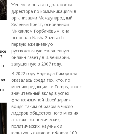
Женеве и опыта в должности
директора по коммуникациям в
организации Международный
Зелёный Крест, основанной
Михаилом Горбачёвым, она
основала NashaGazeta.ch –
первую ежедневную
русскоязычную ежедневную
все
т,
онлайн-газету в Швейцарии,
запущенную в 2007 году.
 в
В 2022 году Надежда Сикорская
ная
оказалась среди тех, кто, по
мнению редакции Le Temps, «внёс
 в
значительный вклад в успех
франкоязычной Швейцарии»,
войдя таким образом в число
лидеров общественного мнения,
а также экономических,
политических, научных и
культурных лидеров: Форум 100.