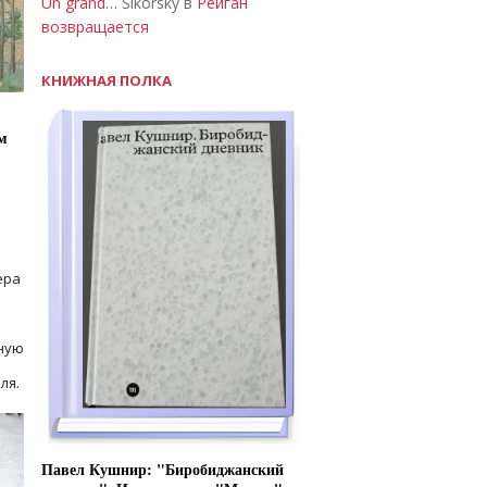
Un grand…
Sikorsky в
Рейган
возвращается
КНИЖНАЯ ПОЛКА
м
ера
ную
ля.
Павел Кушнир: "Биробиджанский