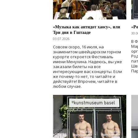
«Музыка как антидот хаосу», или
«Ро
Три дня в Гштааде
30.0
03.07.2026
В 
Мар
Совсем скоро, 16 июля, на
ор
знаменитом швейцарском горном
Ро
курорте откроется Фестиваль
па
имени Менухина. Надеюсь, вы уже
Шв
заказали билеты на все
Пар
интересующие вас концерты. Если
же почему-то нет, то читайте и
действуйте! Впрочем, читайте в
любом случае.