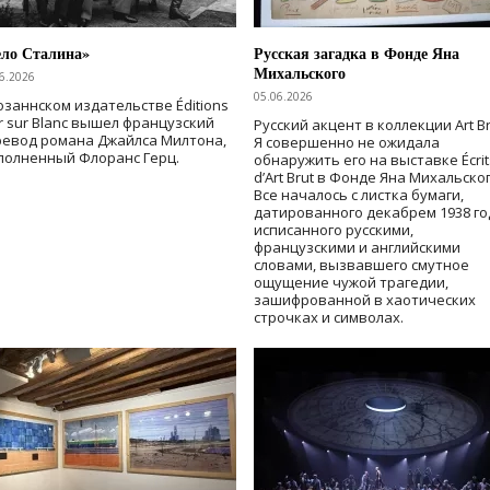
ело Сталина»
Русская загадка в Фонде Яна
Михальского
6.2026
05.06.2026
озаннском издательстве Éditions
r sur Blanc вышел французский
Русский акцент в коллекции Art Br
ревод романа Джайлса Милтона,
Я совершенно не ожидала
полненный Флоранс Герц.
обнаружить его на выставке Écrit
d’Art Brut в Фонде Яна Михальског
Все началось с листка бумаги,
датированного декабрем 1938 го
исписанного русскими,
французскими и английскими
словами, вызвавшего смутное
ощущение чужой трагедии,
зашифрованной в хаотических
строчках и символах.