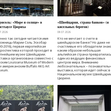
исоль: «Море и солнце» в
«Швейцария, страна банков» (и
нстхаусе Цюриха
кисельных берегов)
7.2026
08.07.2026
нно так сегодня читается имя
Кто не мечтает о счете в
дожницы Марии Соль Эскобар
швейцарском банке? Но даже не 
30-2016), первая европейская
счастливые его обладатели знаю
роспектива которой проходит в
каким образом небольшая
упнейшем музее Швейцарии.
альпийская страна превратилась
тавка организована совместно с
один из ведущих финансовых
ским Louisiana Museum of Modern
центров мира. Вниманию
 и американским Buffalo AKG Art
любознательных – познаватель
seum.
выставка, которая идет сейчас в
Национальном музее Швейцарии
Цюрихе.