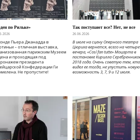
ден по Рильке»
Так поступают все? Нет, не все
6.2026
26.06.2026
Фонде Пьера Джанадда в
В июле на сцену Оперного театра
тиньи – отличная выставка,
Цюриха вернется, всего на четыре
ганизованная парижским Музеем
вечера, «Cosí fan tutte» Моцарта в
дена и проходящая под
постановке Кирилла Серебреннико
тронажем президента
2018 года. Очень советую тем, кто
ейцарской Конфедерации Ги
видел ее тогда, не упустить новую
мелена. Не пропустите!
возможность 3, 7, 9 и 12 июля.