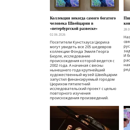
Коллекция некогда самого богатого
Пик
человека Швейцарии в
кон
«петербургской развеске»
28.0
02.06.2026
Наз
свя
Посетители Кунстхауса Цюриха
рус
могут увидеть все 205 шедевров
зад
коллекции Фонда Эмиля Георга
И б
Бюрле, исследование
рас
происхождения которой ведется с
нах
2002 года. А начиная с весны
ред
нынешнего года крупнейший
художественный музей Швейцарии
запустил финансируемый городом
Цюрихом пятилетний
исследовательский проект с целью
повторного изучения
происхождения произведений.