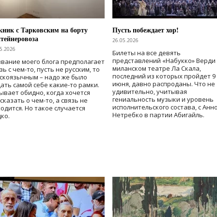
ник с Тарковским на борту
Пусть побеждает хор!
тейнеровоза
26.05.2026
5.2026
Билеты на все девять
представлений «Набукко» Верди
вание моего блога предполагает
миланском театре Ла Скала,
зь с чем-то, пусть не русским, то
последний из которых пройдет 9
скоязычным – надо же было
июня, давно распроданы. Что не
ать самой себе какие-то рамки.
удивительно, учитывая
ывает обидно, когда хочется
гениальность музыки и уровень
сказать о чем-то, а связь не
исполнительского состава, с Анн
одится. Но такое случается
Нетребко в партии Абигайль.
ко.