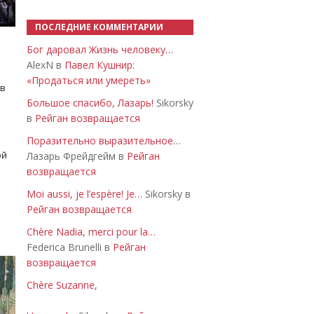
ПОСЛЕДНИЕ КОММЕНТАРИИ
Бог даровал Жизнь человеку…
AlexN в
Павел Кушнир:
«Продаться или умереть»
 в
Большое спасибо, Лазарь!
Sikorsky
в
Рейган возвращается
Поразительно выразительное…
ой
Лазарь Фрейдгейм в
Рейган
возвращается
Moi aussi, je l’espère! Je…
Sikorsky в
Рейган возвращается
Chère Nadia, merci pour la…
Federica Brunelli в
Рейган
возвращается
Chère Suzanne,