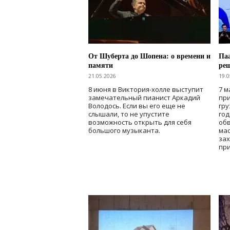
От Шуберта до Шопена: о времени и
Паа
памяти
ре
21.05.2026
19.0
8 июня в Виктория-холле выступит
7 м
замечательный пианист Аркадий
при
Володось. Если вы его еще не
гру
слышали, то не упустите
го
возможность открыть для себя
об
большого музыканта.
мас
зах
при