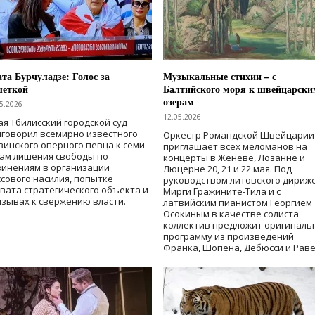
та Бурчуладзе: Голос за
Музыкальные стихии – с
шеткой
Балтийского моря к швейцарски
озерам
5.2026
12.05.2026
ая Тбилисский городской суд
говорил всемирно известного
Оркестр Романдской Швейцарии
зинского оперного певца к семи
приглашает всех меломанов на
дам лишения свободы
по
концерты в Женеве, Лозанне и
винениям в организации
Люцерне 20, 21 и 22 мая. Под
сового насилия, попытке
руководством литовского дириж
вата стратегического объекта и
Мирги Гражините-Тила и с
зывах к свержению власти
.
латвийским пианистом Георгием
Осокиным в качестве солиста
коллектив предложит оригиналь
программу из произведений
Франка, Шопена, Дебюсси и Раве