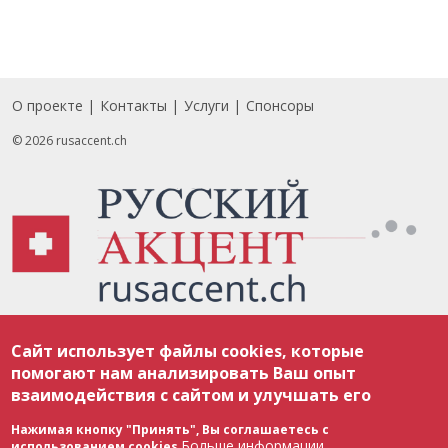
О проекте
Контакты
Услуги
Спонсоры
Footer
© 2026 rusaccent.ch
Все материалы, размещенные на веб-сайте rusaccent.ch, охраняются в
Сайт использует файлы cookies, которые
соответствии с законодательством Швейцарии об авторском праве и
международными соглашениями. Полное или частичное использование
помогают нам анализировать Ваш опыт
материалов возможно только с разрешения редакции. В случае полного
взаимодействия с сайтом и улучшать его
или частичного воспроизведения материалов сайта rusaccent.ch,
ОБЯЗАТЕЛЬНА АКТИВНАЯ ГИПЕРССЫЛКА на конкретный заимствованный
текст. Фотоизображения, размещенные редакцией rusaccent.ch, являются
Нажимая кнопку "Принять", Вы соглашаетесь с
ее исключительной собственностью. Полное или частичное
Больше информации
использованием cookies