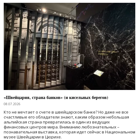
«Швейцария, страна банков» (и кисельных берегов)
08.07.2026
Кто не мечтает о счете в швейцарском банке? Но даже не все
счастливые его обладатели знают, каким образом небольшая
альпийская страна превратилась в один из ведущих
финансовых центров мира. Вниманию любознательных –
познавательная выставка, которая идет сейчас в Национальном
музее Швейцарии в Цюрихе.