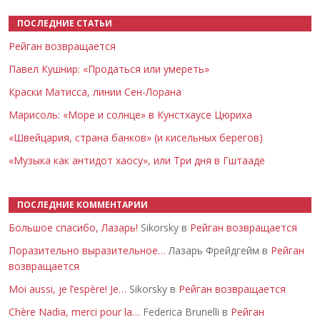
ПОСЛЕДНИЕ СТАТЬИ
Рейган возвращается
Павел Кушнир: «Продаться или умереть»
Краски Матисса, линии Сен-Лорана
Марисоль: «Море и солнце» в Кунстхаусе Цюриха
«Швейцария, страна банков» (и кисельных берегов)
«Музыка как антидот хаосу», или Три дня в Гштааде
ПОСЛЕДНИЕ КОММЕНТАРИИ
Большое спасибо, Лазарь!
Sikorsky в
Рейган возвращается
Поразительно выразительное…
Лазарь Фрейдгейм в
Рейган
возвращается
Moi aussi, je l’espère! Je…
Sikorsky в
Рейган возвращается
Chère Nadia, merci pour la…
Federica Brunelli в
Рейган