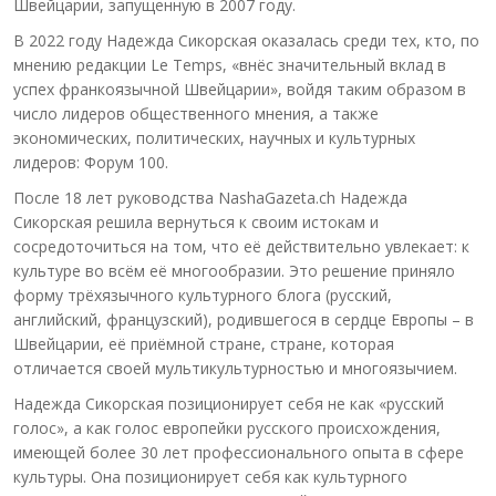
Швейцарии, запущенную в 2007 году.
В 2022 году Надежда Сикорская оказалась среди тех, кто, по
мнению редакции Le Temps, «внёс значительный вклад в
успех франкоязычной Швейцарии», войдя таким образом в
число лидеров общественного мнения, а также
экономических, политических, научных и культурных
лидеров: Форум 100.
После 18 лет руководства NashaGazeta.ch Надежда
Сикорская решила вернуться к своим истокам и
сосредоточиться на том, что её действительно увлекает: к
культуре во всём её многообразии. Это решение приняло
форму трёхязычного культурного блога (русский,
английский, французский), родившегося в сердце Европы – в
Швейцарии, её приёмной стране, стране, которая
отличается своей мультикультурностью и многоязычием.
Надежда Сикорская позиционирует себя не как «русский
голос», а как голос европейки русского происхождения,
имеющей более 30 лет профессионального опыта в сфере
культуры. Она позиционирует себя как культурного