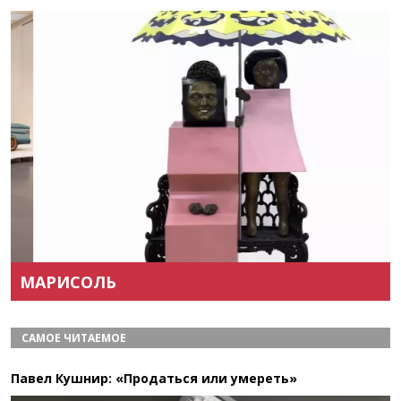
Назад
Вперёд
МАРИСОЛЬ
САМОЕ ЧИТАЕМОЕ
Павел Кушнир: «Продаться или умереть»