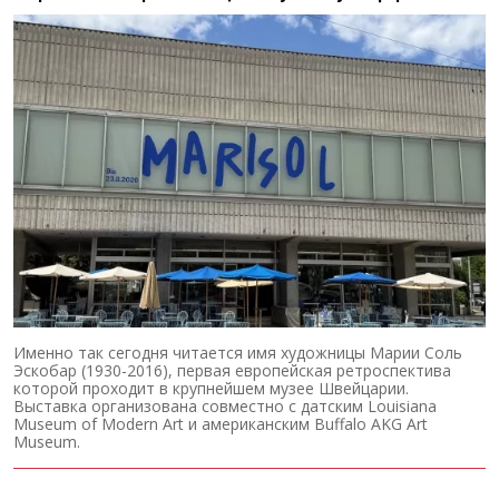
Именно так сегодня читается имя художницы Марии Соль
Эскобар (1930-2016), первая европейская ретроспектива
которой проходит в крупнейшем музее Швейцарии.
Выставка организована совместно с датским Louisiana
Museum of Modern Art и американским Buffalo AKG Art
Museum.