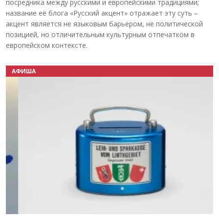
посредника между русскими и европейскими традициями;
название её блога «Русский акцент» отражает эту суть –
акцент является не языковым барьером, не политической
позицией, но отличительным культурным отпечатком в
европейском контексте.
АФИША
Назад
Вперёд