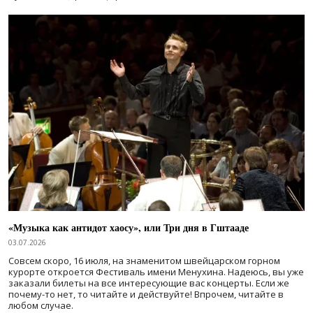
«Музыка как антидот хаосу», или Три дня в Гштааде
03.07.2026
Совсем скоро, 16 июля, на знаменитом швейцарском горном
курорте откроется Фестиваль имени Менухина. Надеюсь, вы уже
заказали билеты на все интересующие вас концерты. Если же
почему-то нет, то читайте и действуйте! Впрочем, читайте в
любом случае.