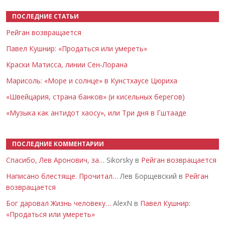
ПОСЛЕДНИЕ СТАТЬИ
Рейган возвращается
Павел Кушнир: «Продаться или умереть»
Краски Матисса, линии Сен-Лорана
Марисоль: «Море и солнце» в Кунстхаусе Цюриха
«Швейцария, страна банков» (и кисельных берегов)
«Музыка как антидот хаосу», или Три дня в Гштааде
ПОСЛЕДНИЕ КОММЕНТАРИИ
Спасибо, Лев Аронович, за…
Sikorsky в
Рейган возвращается
Написано блестяще. Прочитал…
Лев Борщевский в
Рейган
возвращается
Бог даровал Жизнь человеку…
AlexN в
Павел Кушнир:
«Продаться или умереть»