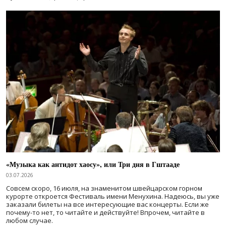
«Музыка как антидот хаосу», или Три дня в Гштааде
03.07.2026
Совсем скоро, 16 июля, на знаменитом швейцарском горном
курорте откроется Фестиваль имени Менухина. Надеюсь, вы уже
заказали билеты на все интересующие вас концерты. Если же
почему-то нет, то читайте и действуйте! Впрочем, читайте в
любом случае.