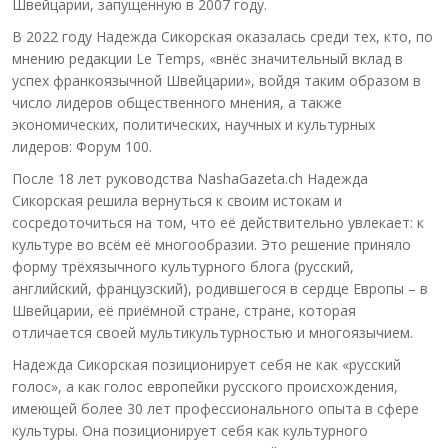
Швейцарии, запущенную в 2007 году.
В 2022 году Надежда Сикорская оказалась среди тех, кто, по
мнению редакции Le Temps, «внёс значительный вклад в
успех франкоязычной Швейцарии», войдя таким образом в
число лидеров общественного мнения, а также
экономических, политических, научных и культурных
лидеров: Форум 100.
После 18 лет руководства NashaGazeta.ch Надежда
Сикорская решила вернуться к своим истокам и
сосредоточиться на том, что её действительно увлекает: к
культуре во всём её многообразии. Это решение приняло
форму трёхязычного культурного блога (русский,
английский, французский), родившегося в сердце Европы – в
Швейцарии, её приёмной стране, стране, которая
отличается своей мультикультурностью и многоязычием.
Надежда Сикорская позиционирует себя не как «русский
голос», а как голос европейки русского происхождения,
имеющей более 30 лет профессионального опыта в сфере
культуры. Она позиционирует себя как культурного