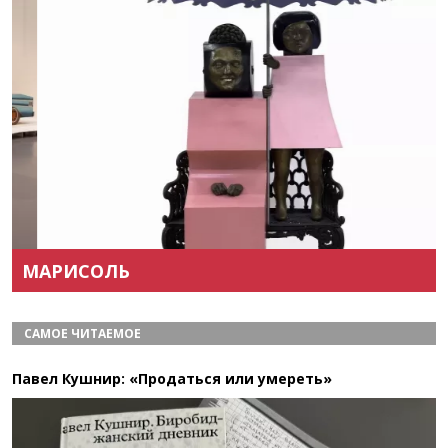
Назад
Вперёд
МАРИСОЛЬ
САМОЕ ЧИТАЕМОЕ
Павел Кушнир: «Продаться или умереть»