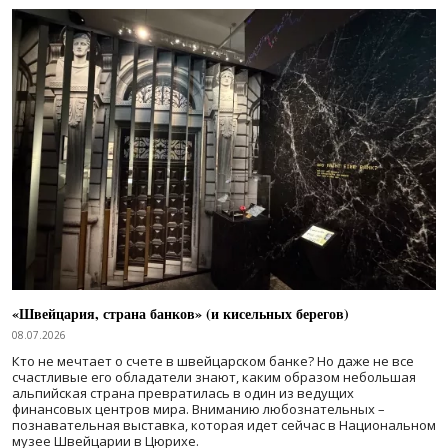
«Швейцария, страна банков» (и кисельных берегов)
08.07.2026
Кто не мечтает о счете в швейцарском банке? Но даже не все
счастливые его обладатели знают, каким образом небольшая
альпийская страна превратилась в один из ведущих
финансовых центров мира. Вниманию любознательных –
познавательная выставка, которая идет сейчас в Национальном
музее Швейцарии в Цюрихе.