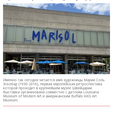
Именно так сегодня читается имя художницы Марии Соль
Эскобар (1930-2016), первая европейская ретроспектива
которой проходит в крупнейшем музее Швейцарии.
Выставка организована совместно с датским Louisiana
Museum of Modern Art и американским Buffalo AKG Art
Museum.