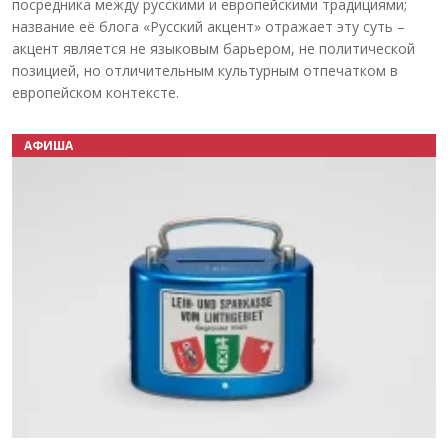
посредника между русскими и европейскими традициями;
название её блога «Русский акцент» отражает эту суть –
акцент является не языковым барьером, не политической
позицией, но отличительным культурным отпечатком в
европейском контексте.
АФИША
Назад
Вперёд