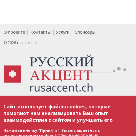
О проекте
Контакты
Услуги
Спонсоры
Footer
© 2026 rusaccent.ch
Все материалы, размещенные на веб-сайте rusaccent.ch, охраняются в
Сайт использует файлы cookies, которые
соответствии с законодательством Швейцарии об авторском праве и
международными соглашениями. Полное или частичное использование
помогают нам анализировать Ваш опыт
материалов возможно только с разрешения редакции. В случае полного
взаимодействия с сайтом и улучшать его
или частичного воспроизведения материалов сайта rusaccent.ch,
ОБЯЗАТЕЛЬНА АКТИВНАЯ ГИПЕРССЫЛКА на конкретный заимствованный
текст. Фотоизображения, размещенные редакцией rusaccent.ch, являются
Нажимая кнопку "Принять", Вы соглашаетесь с
ее исключительной собственностью. Полное или частичное
Больше информации
использованием cookies