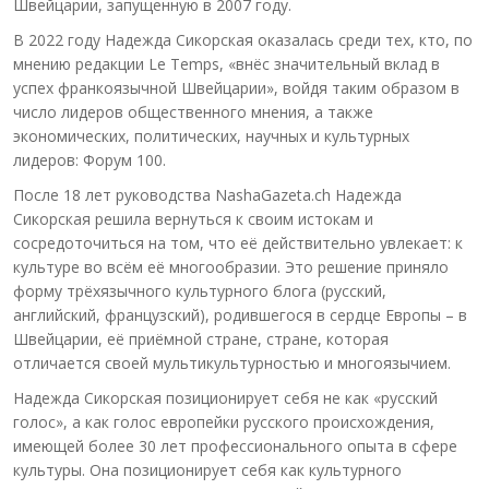
Швейцарии, запущенную в 2007 году.
В 2022 году Надежда Сикорская оказалась среди тех, кто, по
мнению редакции Le Temps, «внёс значительный вклад в
успех франкоязычной Швейцарии», войдя таким образом в
число лидеров общественного мнения, а также
экономических, политических, научных и культурных
лидеров: Форум 100.
После 18 лет руководства NashaGazeta.ch Надежда
Сикорская решила вернуться к своим истокам и
сосредоточиться на том, что её действительно увлекает: к
культуре во всём её многообразии. Это решение приняло
форму трёхязычного культурного блога (русский,
английский, французский), родившегося в сердце Европы – в
Швейцарии, её приёмной стране, стране, которая
отличается своей мультикультурностью и многоязычием.
Надежда Сикорская позиционирует себя не как «русский
голос», а как голос европейки русского происхождения,
имеющей более 30 лет профессионального опыта в сфере
культуры. Она позиционирует себя как культурного