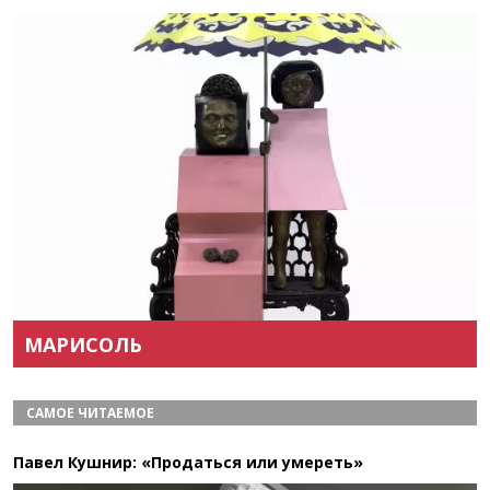
Назад
Вперёд
МАРИСОЛЬ
САМОЕ ЧИТАЕМОЕ
Павел Кушнир: «Продаться или умереть»