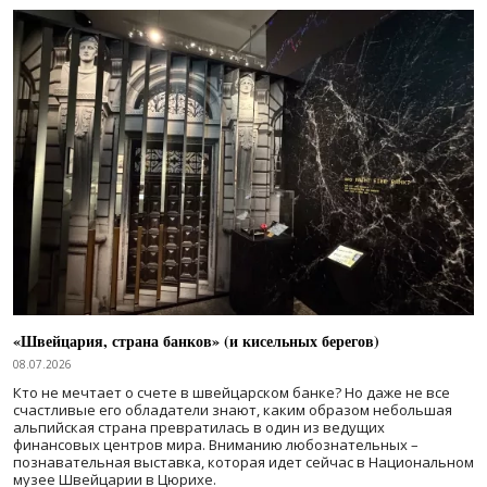
«Швейцария, страна банков» (и кисельных берегов)
08.07.2026
Кто не мечтает о счете в швейцарском банке? Но даже не все
счастливые его обладатели знают, каким образом небольшая
альпийская страна превратилась в один из ведущих
финансовых центров мира. Вниманию любознательных –
познавательная выставка, которая идет сейчас в Национальном
музее Швейцарии в Цюрихе.