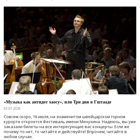
«Музыка как антидот хаосу», или Три дня в Гштааде
03.07.2026
Совсем скоро, 16 июля, на знаменитом швейцарском горном
курорте откроется Фестиваль имени Менухина. Надеюсь, вы уже
заказали билеты на все интересующие вас концерты. Если же
почему-то нет, то читайте и действуйте! Впрочем, читайте в
любом случае.