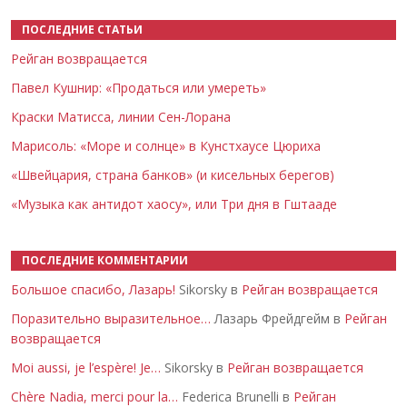
ПОСЛЕДНИЕ СТАТЬИ
Рейган возвращается
Павел Кушнир: «Продаться или умереть»
Краски Матисса, линии Сен-Лорана
Марисоль: «Море и солнце» в Кунстхаусе Цюриха
«Швейцария, страна банков» (и кисельных берегов)
«Музыка как антидот хаосу», или Три дня в Гштааде
ПОСЛЕДНИЕ КОММЕНТАРИИ
Большое спасибо, Лазарь!
Sikorsky в
Рейган возвращается
Поразительно выразительное…
Лазарь Фрейдгейм в
Рейган
возвращается
Moi aussi, je l’espère! Je…
Sikorsky в
Рейган возвращается
Chère Nadia, merci pour la…
Federica Brunelli в
Рейган