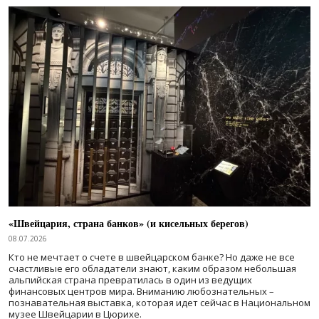
«Швейцария, страна банков» (и кисельных берегов)
08.07.2026
Кто не мечтает о счете в швейцарском банке? Но даже не все
счастливые его обладатели знают, каким образом небольшая
альпийская страна превратилась в один из ведущих
финансовых центров мира. Вниманию любознательных –
познавательная выставка, которая идет сейчас в Национальном
музее Швейцарии в Цюрихе.