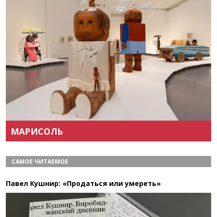
Назад
Вперёд
МАРИСОЛЬ
САМОЕ ЧИТАЕМОЕ
Павел Кушнир: «Продаться или умереть»