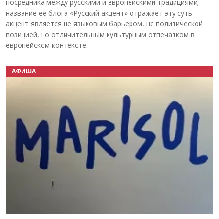
посредника между русскими и европейскими традициями;
название её блога «Русский акцент» отражает эту суть –
акцент является не языковым барьером, не политической
позицией, но отличительным культурным отпечатком в
европейском контексте.
АФИША
Назад
Вперёд