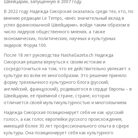
Швейцарии, запущенную в 2007 году.
В 2022 году Надежда Сикорская оказалась среди тех, кто, по
мнению редакции Le Temps, «внёс значительный вклад в
успех франкоязычной Швейцарии», войдя таким образом в
число лидеров общественного мнения, а также
экономических, политических, научных и культурных
лидеров: Форум 100.
После 18 лет руководства NashaGazeta.ch Надежда
Сикорская решила вернуться к своим истокам и
сосредоточиться на том, что её действительно увлекает: к
культуре во всём её многообразии. Это решение приняло
форму трёхязычного культурного блога (русский,
английский, французский), родившегося в сердце Европы – в
Швейцарии, её приёмной стране, стране, которая
отличается своей мультикультурностью и многоязычием.
Надежда Сикорская позиционирует себя не как «русский
голос», а как голос европейки русского происхождения,
имеющей более 30 лет профессионального опыта в сфере
культуры. Она позиционирует себя как культурного