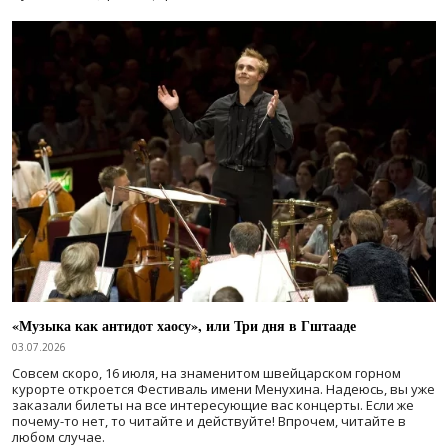
«Музыка как антидот хаосу», или Три дня в Гштааде
03.07.2026
Совсем скоро, 16 июля, на знаменитом швейцарском горном
курорте откроется Фестиваль имени Менухина. Надеюсь, вы уже
заказали билеты на все интересующие вас концерты. Если же
почему-то нет, то читайте и действуйте! Впрочем, читайте в
любом случае.