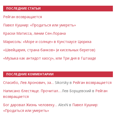
ПОСЛЕДНИЕ СТАТЬИ
Рейган возвращается
Павел Кушнир: «Продаться или умереть»
Краски Матисса, линии Сен-Лорана
Марисоль: «Море и солнце» в Кунстхаусе Цюриха
«Швейцария, страна банков» (и кисельных берегов)
«Музыка как антидот хаосу», или Три дня в Гштааде
ПОСЛЕДНИЕ КОММЕНТАРИИ
Спасибо, Лев Аронович, за…
Sikorsky в
Рейган возвращается
Написано блестяще. Прочитал…
Лев Борщевский в
Рейган
возвращается
Бог даровал Жизнь человеку…
AlexN в
Павел Кушнир:
«Продаться или умереть»