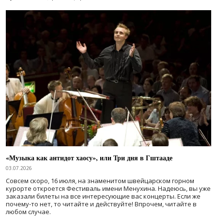
«Музыка как антидот хаосу», или Три дня в Гштааде
03.07.2026
Совсем скоро, 16 июля, на знаменитом швейцарском горном
курорте откроется Фестиваль имени Менухина. Надеюсь, вы уже
заказали билеты на все интересующие вас концерты. Если же
почему-то нет, то читайте и действуйте! Впрочем, читайте в
любом случае.