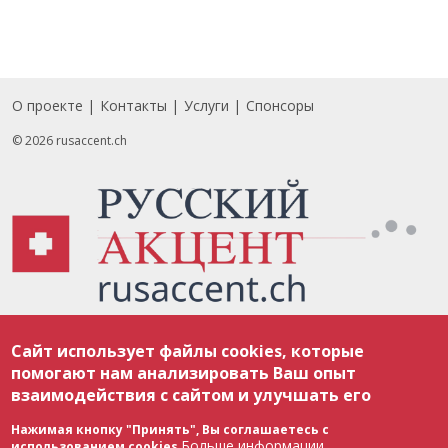
О проекте
Контакты
Услуги
Спонсоры
Footer
© 2026 rusaccent.ch
Все материалы, размещенные на веб-сайте rusaccent.ch, охраняются в
Сайт использует файлы cookies, которые
соответствии с законодательством Швейцарии об авторском праве и
международными соглашениями. Полное или частичное использование
помогают нам анализировать Ваш опыт
материалов возможно только с разрешения редакции. В случае полного
взаимодействия с сайтом и улучшать его
или частичного воспроизведения материалов сайта rusaccent.ch,
ОБЯЗАТЕЛЬНА АКТИВНАЯ ГИПЕРССЫЛКА на конкретный заимствованный
текст. Фотоизображения, размещенные редакцией rusaccent.ch, являются
Нажимая кнопку "Принять", Вы соглашаетесь с
ее исключительной собственностью. Полное или частичное
Больше информации
использованием cookies