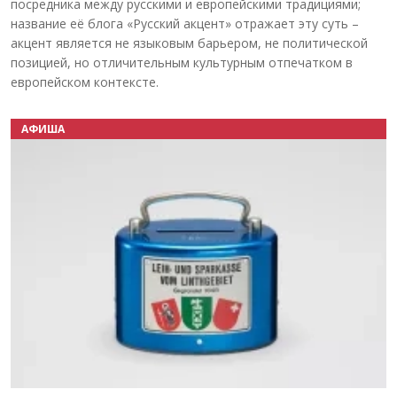
посредника между русскими и европейскими традициями;
название её блога «Русский акцент» отражает эту суть –
акцент является не языковым барьером, не политической
позицией, но отличительным культурным отпечатком в
европейском контексте.
АФИША
Назад
Вперёд