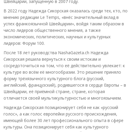
Швейцарии, запущенную в 2007 году.
В 2022 году Надежда Сикорская оказалась среди тех, кто, по
мнению редакции Le Temps, «внёс значительный вклад в
успех франкоязычной Швейцарии», войдя таким образом в
число лидеров общественного мнения, а также
экономических, политических, научных и культурных
лидеров: Форум 100.
После 18 лет руководства NashaGazeta.ch Надежда
Сикорская решила вернуться к своим истокам и
сосредоточиться на том, что её действительно увлекает: к
культуре во всём её многообразии. Это решение приняло
форму трёхязычного культурного блога (русский,
английский, французский), родившегося в сердце Европы – в
Швейцарии, её приёмной стране, стране, которая
отличается своей мультикультурностью и многоязычием.
Надежда Сикорская позиционирует себя не как «русский
голос», а как голос европейки русского происхождения,
имеющей более 30 лет профессионального опыта в сфере
культуры. Она позиционирует себя как культурного