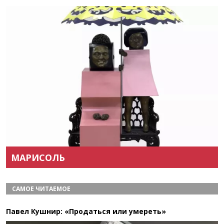
Назад
Вперёд
МАРИСОЛЬ
САМОЕ ЧИТАЕМОЕ
Павел Кушнир: «Продаться или умереть»