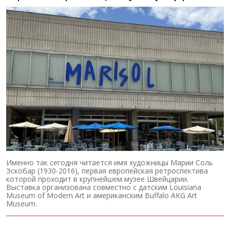
Именно так сегодня читается имя художницы Марии Соль
Эскобар (1930-2016), первая европейская ретроспектива
которой проходит в крупнейшем музее Швейцарии.
Выставка организована совместно с датским Louisiana
Museum of Modern Art и американским Buffalo AKG Art
Museum.