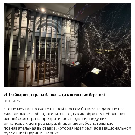
«Швейцария, страна банков» (и кисельных берегов)
08.07.2026
Кто не мечтает о счете в швейцарском банке? Но даже не все
счастливые его обладатели знают, каким образом небольшая
альпийская страна превратилась в один из ведущих
финансовых центров мира. Вниманию любознательных –
познавательная выставка, которая идет сейчас в Национальном
музее Швейцарии в Цюрихе.