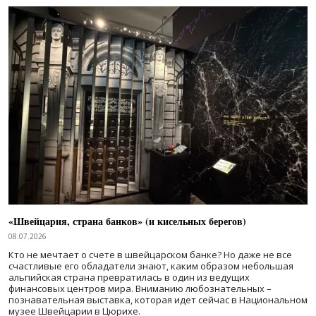
«Швейцария, страна банков» (и кисельных берегов)
08.07.2026
Кто не мечтает о счете в швейцарском банке? Но даже не все
счастливые его обладатели знают, каким образом небольшая
альпийская страна превратилась в один из ведущих
финансовых центров мира. Вниманию любознательных –
познавательная выставка, которая идет сейчас в Национальном
музее Швейцарии в Цюрихе.