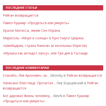
ПОСЛЕДНИЕ СТАТЬИ
Рейган возвращается
Павел Кушнир: «Продаться или умереть»
Краски Матисса, линии Сен-Лорана
Марисоль: «Море и солнце» в Кунстхаусе Цюриха
«Швейцария, страна банков» (и кисельных берегов)
«Музыка как антидот хаосу», или Три дня в Гштааде
ПОСЛЕДНИЕ КОММЕНТАРИИ
Спасибо, Лев Аронович, за…
Sikorsky в
Рейган возвращается
Написано блестяще. Прочитал…
Лев Борщевский в
Рейган
возвращается
Бог даровал Жизнь человеку…
AlexN в
Павел Кушнир:
«Продаться или умереть»