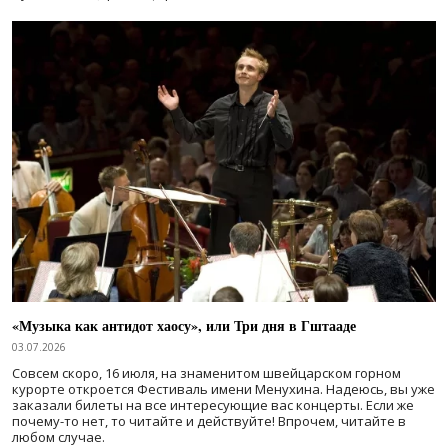
«Музыка как антидот хаосу», или Три дня в Гштааде
03.07.2026
Совсем скоро, 16 июля, на знаменитом швейцарском горном
курорте откроется Фестиваль имени Менухина. Надеюсь, вы уже
заказали билеты на все интересующие вас концерты. Если же
почему-то нет, то читайте и действуйте! Впрочем, читайте в
любом случае.