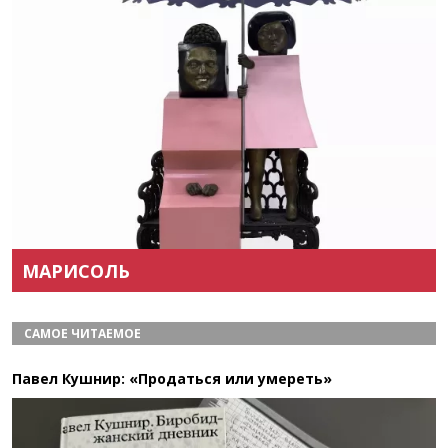
Назад
Вперёд
МАРИСОЛЬ
САМОЕ ЧИТАЕМОЕ
Павел Кушнир: «Продаться или умереть»