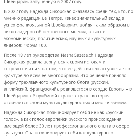
Швейцарии, запущенную в 2007 году.
В 2022 году Надежда Сикорская оказалась среди тех, кто, по
мнению редакции Le Temps, «внёс значительный вклад в
успех франкоязычной Швейцарии», войдя таким образом в
число лидеров общественного мнения, а также
экономических, политических, научных и культурных
лидеров: Форум 100.
После 18 лет руководства NashaGazeta.ch Надежда
Сикорская решила вернуться к своим истокам и
сосредоточиться на том, что её действительно увлекает: к
культуре во всём её многообразии. Это решение приняло
форму трёхязычного культурного блога (русский,
английский, французский), родившегося в сердце Европы – в
Швейцарии, её приёмной стране, стране, которая
отличается своей мультикультурностью и многоязычием.
Надежда Сикорская позиционирует себя не как «русский
голос», а как голос европейки русского происхождения,
имеющей более 30 лет профессионального опыта в сфере
культуры. Она позиционирует себя как культурного