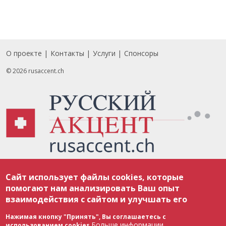
О проекте
Контакты
Услуги
Спонсоры
Footer
© 2026 rusaccent.ch
Все материалы, размещенные на веб-сайте rusaccent.ch, охраняются в
Сайт использует файлы cookies, которые
соответствии с законодательством Швейцарии об авторском праве и
международными соглашениями. Полное или частичное использование
помогают нам анализировать Ваш опыт
материалов возможно только с разрешения редакции. В случае полного
взаимодействия с сайтом и улучшать его
или частичного воспроизведения материалов сайта rusaccent.ch,
ОБЯЗАТЕЛЬНА АКТИВНАЯ ГИПЕРССЫЛКА на конкретный заимствованный
текст. Фотоизображения, размещенные редакцией rusaccent.ch, являются
Нажимая кнопку "Принять", Вы соглашаетесь с
ее исключительной собственностью. Полное или частичное
Больше информации
использованием cookies