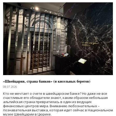
«Швейцария, страна банков» (и кисельных берегов)
08.07.2026
Кто не мечтает о счете в швейцарском банке? Но даже не все
счастливые его обладатели знают, каким образом небольшая
альпийская страна превратилась в один из ведущих
финансовых центров мира. Вниманию любознательных –
познавательная выставка, которая идет сейчас в Национальном
музее Швейцарии в Цюрихе.