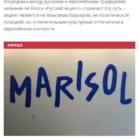
посредника между русскими и европейскими традициями;
название её блога «Русский акцент» отражает эту суть –
акцент является не языковым барьером, не политической
позицией, но отличительным культурным отпечатком в
европейском контексте.
АФИША
Назад
Вперёд