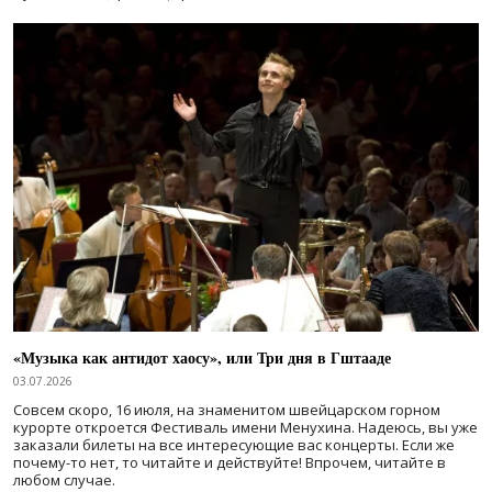
«Музыка как антидот хаосу», или Три дня в Гштааде
03.07.2026
Совсем скоро, 16 июля, на знаменитом швейцарском горном
курорте откроется Фестиваль имени Менухина. Надеюсь, вы уже
заказали билеты на все интересующие вас концерты. Если же
почему-то нет, то читайте и действуйте! Впрочем, читайте в
любом случае.