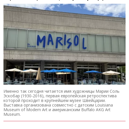
Именно так сегодня читается имя художницы Марии Соль
Эскобар (1930-2016), первая европейская ретроспектива
которой проходит в крупнейшем музее Швейцарии.
Выставка организована совместно с датским Louisiana
Museum of Modern Art и американским Buffalo AKG Art
Museum.