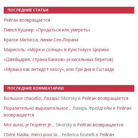
ПОСЛЕДНИЕ СТАТЬИ
Рейган возвращается
Павел Кушнир: «Продаться или умереть»
Краски Матисса, линии Сен-Лорана
Марисоль: «Море и солнце» в Кунстхаусе Цюриха
«Швейцария, страна банков» (и кисельных берегов)
«Музыка как антидот хаосу», или Три дня в Гштааде
ПОСЛЕДНИЕ КОММЕНТАРИИ
Большое спасибо, Лазарь!
Sikorsky в
Рейган возвращается
Поразительно выразительное…
Лазарь Фрейдгейм в
Рейган
возвращается
Moi aussi, je l’espère! Je…
Sikorsky в
Рейган возвращается
Chère Nadia, merci pour la…
Federica Brunelli в
Рейган