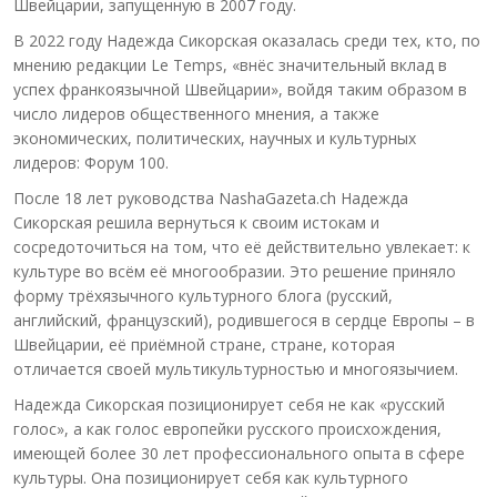
Швейцарии, запущенную в 2007 году.
В 2022 году Надежда Сикорская оказалась среди тех, кто, по
мнению редакции Le Temps, «внёс значительный вклад в
успех франкоязычной Швейцарии», войдя таким образом в
число лидеров общественного мнения, а также
экономических, политических, научных и культурных
лидеров: Форум 100.
После 18 лет руководства NashaGazeta.ch Надежда
Сикорская решила вернуться к своим истокам и
сосредоточиться на том, что её действительно увлекает: к
культуре во всём её многообразии. Это решение приняло
форму трёхязычного культурного блога (русский,
английский, французский), родившегося в сердце Европы – в
Швейцарии, её приёмной стране, стране, которая
отличается своей мультикультурностью и многоязычием.
Надежда Сикорская позиционирует себя не как «русский
голос», а как голос европейки русского происхождения,
имеющей более 30 лет профессионального опыта в сфере
культуры. Она позиционирует себя как культурного