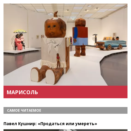
Назад
Вперёд
МАРИСОЛЬ
САМОЕ ЧИТАЕМОЕ
Павел Кушнир: «Продаться или умереть»