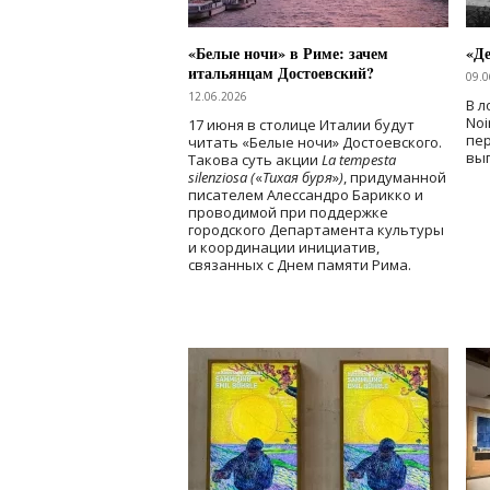
«Белые ночи» в Риме: зачем
«Д
итальянцам Достоевский?
09.0
12.06.2026
В л
Noi
17 июня в столице Италии будут
пе
читать «Белые ночи» Достоевского.
вы
Такова суть акции
La tempesta
silenziosa (
«
Тихая буря
»
)
, придуманной
писателем Алессандро Барикко и
проводимой при поддержке
городского Департамента культуры
и координации инициатив,
связанных с Днем памяти Рима.