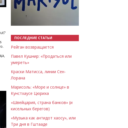
Назад
Вперёд
ut?
ПОСЛЕДНИЕ СТАТЬИ
s
о.
Рейган возвращается
да,
Павел Кушнир: «Продаться или
умереть»
Краски Матисса, линии Сен-
Лорана
Марисоль: «Море и солнце» в
Кунстхаусе Цюриха
«Швейцария, страна банков» (и
кисельных берегов)
«Музыка как антидот хаосу», или
Три дня в Гштааде