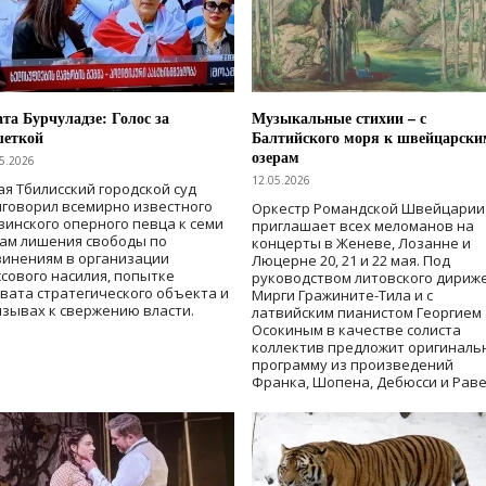
та Бурчуладзе: Голос за
Музыкальные стихии – с
шеткой
Балтийского моря к швейцарски
озерам
5.2026
12.05.2026
ая Тбилисский городской суд
говорил всемирно известного
Оркестр Романдской Швейцарии
зинского оперного певца к семи
приглашает всех меломанов на
дам лишения свободы
по
концерты в Женеве, Лозанне и
винениям в организации
Люцерне 20, 21 и 22 мая. Под
сового насилия, попытке
руководством литовского дириж
вата стратегического объекта и
Мирги Гражините-Тила и с
зывах к свержению власти
.
латвийским пианистом Георгием
Осокиным в качестве солиста
коллектив предложит оригиналь
программу из произведений
Франка, Шопена, Дебюсси и Раве