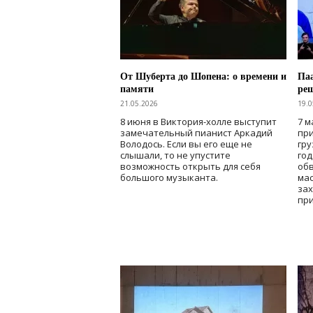
От Шуберта до Шопена: о времени и
Паа
памяти
ре
21.05.2026
19.0
8 июня в Виктория-холле выступит
7 м
замечательный пианист Аркадий
при
Володось. Если вы его еще не
гру
слышали, то не упустите
го
возможность открыть для себя
об
большого музыканта.
мас
зах
при