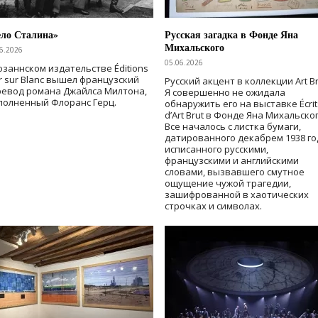
ело Сталина»
Русская загадка в Фонде Яна
Михальского
6.2026
05.06.2026
озаннском издательстве Éditions
r sur Blanc вышел французский
Русский акцент в коллекции Art Br
ревод романа Джайлса Милтона,
Я совершенно не ожидала
полненный Флоранс Герц.
обнаружить его на выставке Écrit
d’Art Brut в Фонде Яна Михальског
Все началось с листка бумаги,
датированного декабрем 1938 го
исписанного русскими,
французскими и английскими
словами, вызвавшего смутное
ощущение чужой трагедии,
зашифрованной в хаотических
строчках и символах.