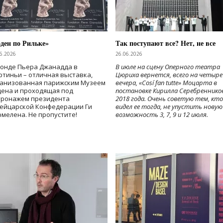
ден по Рильке»
Так поступают все? Нет, не все
6.2026
26.06.2026
Фонде Пьера Джанадда в
В июле на сцену Оперного театра
тиньи – отличная выставка,
Цюриха вернется, всего на четыре
ганизованная парижским Музеем
вечера, «Cosí fan tutte» Моцарта в
дена и проходящая под
постановке Кирилла Серебреннико
тронажем президента
2018 года. Очень советую тем, кто
ейцарской Конфедерации Ги
видел ее тогда, не упустить новую
мелена. Не пропустите!
возможность 3, 7, 9 и 12 июля.