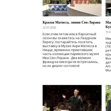
Краски Матисса, линии Сен-Лорана
Мар
Ку
22.07.2026
15.0
Если этим летом или в бархатный
сезон вы окажетесь на Лазурном
Име
берегу, постарайтесь посетить
ху
выставку в Музее Анри Матисса в
(19
Ницце, временно приютившем
рет
часть коллекции парижского музея
кр
Ива Сен-Лорана. Два великих
Выс
француза никогда не встречались,
дат
но их диалог состоялся!
Art
Mu