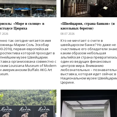
исоль: «Море и солнце» в
«Швейцария, страна банков» (и
нстхаусе Цюриха
кисельных берегов)
7.2026
08.07.2026
нно так сегодня читается имя
Кто не мечтает о счете в
дожницы Марии Соль Эскобар
швейцарском банке? Но даже не 
30-2016), первая европейская
счастливые его обладатели знаю
роспектива которой проходит в
каким образом небольшая
упнейшем музее Швейцарии.
альпийская страна превратилась
тавка организована совместно с
один из ведущих финансовых
ским Louisiana Museum of Modern
центров мира. Вниманию
 и американским Buffalo AKG Art
любознательных – познаватель
seum.
выставка, которая идет сейчас в
Национальном музее Швейцарии
Цюрихе.