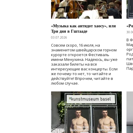
«Музыка как антидот хаосу», или
«Ро
Три дня в Гштааде
30.0
03.07.2026
В 
Мар
Совсем скоро, 16 июля, на
ор
знаменитом швейцарском горном
Ро
курорте откроется Фестиваль
па
имени Менухина. Надеюсь, вы уже
Шв
заказали билеты на все
Пар
интересующие вас концерты. Если
же почему-то нет, то читайте и
действуйте! Впрочем, читайте в
любом случае.