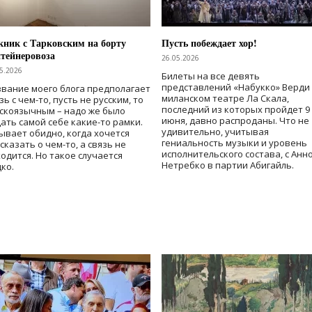
ник с Тарковским на борту
Пусть побеждает хор!
тейнеровоза
26.05.2026
5.2026
Билеты на все девять
представлений «Набукко» Верди
вание моего блога предполагает
миланском театре Ла Скала,
зь с чем-то, пусть не русским, то
последний из которых пройдет 9
скоязычным – надо же было
июня, давно распроданы. Что не
ать самой себе какие-то рамки.
удивительно, учитывая
ывает обидно, когда хочется
гениальность музыки и уровень
сказать о чем-то, а связь не
исполнительского состава, с Анн
одится. Но такое случается
Нетребко в партии Абигайль.
ко.