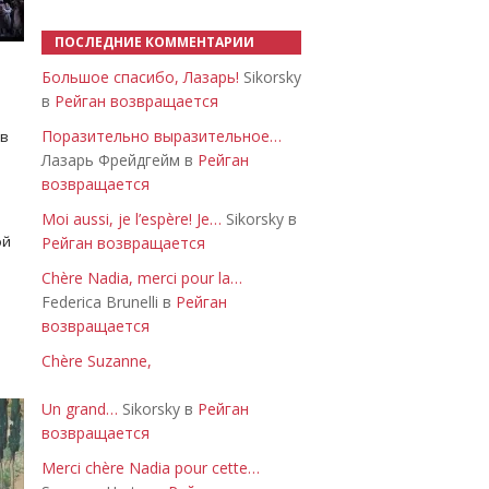
ПОСЛЕДНИЕ КОММЕНТАРИИ
Большое спасибо, Лазарь!
Sikorsky
в
Рейган возвращается
Поразительно выразительное…
 в
Лазарь Фрейдгейм в
Рейган
возвращается
Moi aussi, je l’espère! Je…
Sikorsky в
ой
Рейган возвращается
Chère Nadia, merci pour la…
Federica Brunelli в
Рейган
возвращается
Chère Suzanne,
Un grand…
Sikorsky в
Рейган
возвращается
Merci chère Nadia pour cette…