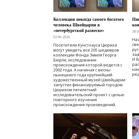
Коллекция некогда самого богатого
Пик
человека Швейцарии в
кон
«петербургской развеске»
28.0
02.06.2026
Наз
свя
Посетители Кунстхауса Цюриха
рус
могут увидеть все 205 шедевров
зад
коллекции Фонда Эмиля Георга
И б
Бюрле, исследование
рас
происхождения которой ведется с
нах
2002 года. А начиная с весны
ред
нынешнего года крупнейший
художественный музей Швейцарии
запустил финансируемый городом
Цюрихом пятилетний
исследовательский проект с целью
повторного изучения
происхождения произведений.