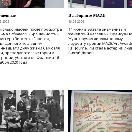
ошенные
В лабиринте MAZE
6.2026
16.06.2026
колько мыслей после просмотра
14 июня в Базеле знаменитый
льма
L'abandon
(«Брошенность»)
женевский часовщик Франсуа-П
иссера Винсента Гаренка,
Журн вручил диплом новому
священного последним
лауреату премии MAZE/Art Award
иннадцати дням жизни Самюэля
F.P. Journe. Им стал мастер из Ин
и, преподавателя истории и
Бижой Джаин.
графии, убитого во Франции 16
ября 2020 года.