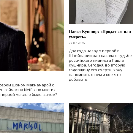
Павел Кушнир: «Продаться или
умереть»
27.07.2026
Два года назад я первой в
Швейцарии рассказала о судьбе
российского пианиста Павла
Кушнира. Сегодня, во вторую
годовщину его смерти, хочу
напомнить о нем и кое-что
добавить.
сером Шоном Макнамарой с
 сейчас на Netflix во многих
й первой мыслью было: зачем?