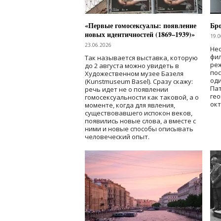
«Первые гомосексуалы: появление
Бр
новых идентичностей (1869–1939)»
19.0
23.06.2026
Нес
фи
Так называется выставка, которую
реж
до 2 августа можно увидеть в
по
Художественном музее Базеля
од
(Kunstmuseum Basel). Сразу скажу:
Пат
речь идет не о появлении
гео
гомосексуальности как таковой, а о
окт
моменте, когда для явления,
существовавшего испокон веков,
появились новые слова, а вместе с
ними и новые способы описывать
человеческий опыт.