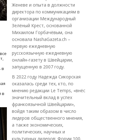
Женеве и опыта в должности
директора по коммуникациям в
организации Международный
Зелёный Крест, основанной
Михаилом Горбачёвым, она
основала NashaGazeta.ch –
первую ежедневную
русскоязычную ежедневную
все
т,
онлайн-газету в Швейцарии,
запущенную в 2007 году.
 в
В 2022 году Надежда Сикорская
ная
оказалась среди тех, кто, по
мнению редакции Le Temps, «внёс
 в
значительный вклад в успех
франкоязычной Швейцарии»,
войдя таким образом в число
лидеров общественного мнения,
а также экономических,
политических, научных и
культурных лидеров: Форум 100.