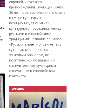
европейки русского
происхождения, имеющей более
30 лет профессионального опыта
в сфере культуры. Она
позиционирует себя как
оль
культурного посредника между
русскими и европейскими
s
традициями; название её блога
дии
«Русский акцент» отражает эту
суть – акцент является не
языковым барьером, не
политической позицией, но
отличительным культурным
отпечатком в европейском
контексте.
АФИША