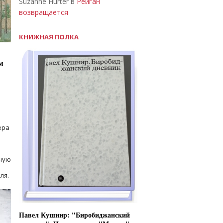
Suzanne Hurter в
Рейган
возвращается
КНИЖНАЯ ПОЛКА
м
ера
ную
ля.
Павел Кушнир: "Биробиджанский