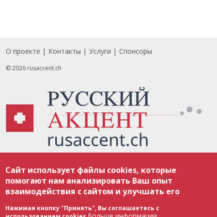
О проекте
Контакты
Услуги
Спонсоры
Footer
© 2026 rusaccent.ch
Все материалы, размещенные на веб-сайте rusaccent.ch, охраняются в
Сайт использует файлы cookies, которые
соответствии с законодательством Швейцарии об авторском праве и
международными соглашениями. Полное или частичное использование
помогают нам анализировать Ваш опыт
материалов возможно только с разрешения редакции. В случае полного
взаимодействия с сайтом и улучшать его
или частичного воспроизведения материалов сайта rusaccent.ch,
ОБЯЗАТЕЛЬНА АКТИВНАЯ ГИПЕРССЫЛКА на конкретный заимствованный
текст. Фотоизображения, размещенные редакцией rusaccent.ch, являются
Нажимая кнопку "Принять", Вы соглашаетесь с
ее исключительной собственностью. Полное или частичное
Больше информации
использованием cookies