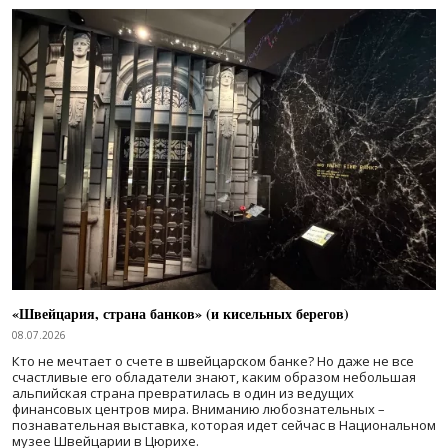
«Швейцария, страна банков» (и кисельных берегов)
08.07.2026
Кто не мечтает о счете в швейцарском банке? Но даже не все
счастливые его обладатели знают, каким образом небольшая
альпийская страна превратилась в один из ведущих
финансовых центров мира. Вниманию любознательных –
познавательная выставка, которая идет сейчас в Национальном
музее Швейцарии в Цюрихе.