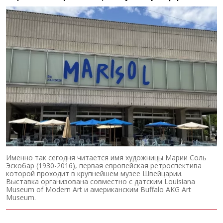
Именно так сегодня читается имя художницы Марии Соль
Эскобар (1930-2016), первая европейская ретроспектива
которой проходит в крупнейшем музее Швейцарии.
Выставка организована совместно с датским Louisiana
Museum of Modern Art и американским Buffalo AKG Art
Museum.