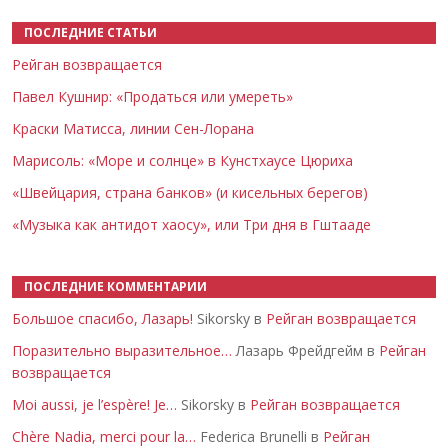
ПОСЛЕДНИЕ СТАТЬИ
Рейган возвращается
Павел Кушнир: «Продаться или умереть»
Краски Матисса, линии Сен-Лорана
Марисоль: «Море и солнце» в Кунстхаусе Цюриха
«Швейцария, страна банков» (и кисельных берегов)
«Музыка как антидот хаосу», или Три дня в Гштааде
ПОСЛЕДНИЕ КОММЕНТАРИИ
Большое спасибо, Лазарь!
Sikorsky в
Рейган возвращается
Поразительно выразительное…
Лазарь Фрейдгейм в
Рейган
возвращается
Moi aussi, je l’espère! Je…
Sikorsky в
Рейган возвращается
Chère Nadia, merci pour la…
Federica Brunelli в
Рейган