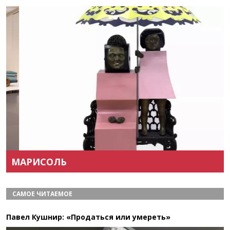
Назад
Вперёд
МАРИСОЛЬ
САМОЕ ЧИТАЕМОЕ
Павел Кушнир: «Продаться или умереть»