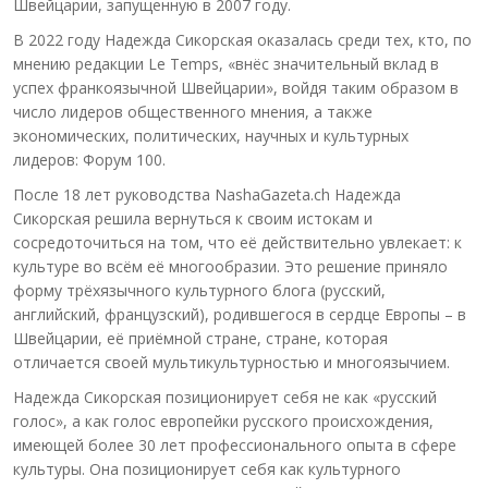
Швейцарии, запущенную в 2007 году.
В 2022 году Надежда Сикорская оказалась среди тех, кто, по
мнению редакции Le Temps, «внёс значительный вклад в
успех франкоязычной Швейцарии», войдя таким образом в
число лидеров общественного мнения, а также
экономических, политических, научных и культурных
лидеров: Форум 100.
После 18 лет руководства NashaGazeta.ch Надежда
Сикорская решила вернуться к своим истокам и
сосредоточиться на том, что её действительно увлекает: к
культуре во всём её многообразии. Это решение приняло
форму трёхязычного культурного блога (русский,
английский, французский), родившегося в сердце Европы – в
Швейцарии, её приёмной стране, стране, которая
отличается своей мультикультурностью и многоязычием.
Надежда Сикорская позиционирует себя не как «русский
голос», а как голос европейки русского происхождения,
имеющей более 30 лет профессионального опыта в сфере
культуры. Она позиционирует себя как культурного