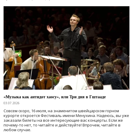
«Музыка как антидот хаосу», или Три дня в Гштааде
03.07.2026
Совсем скоро, 16 июля, на знаменитом швейцарском горном
курорте откроется Фестиваль имени Менухина. Надеюсь, вы уже
заказали билеты на все интересующие вас концерты. Если же
почему-то нет, то читайте и действуйте! Впрочем, читайте в
любом случае.