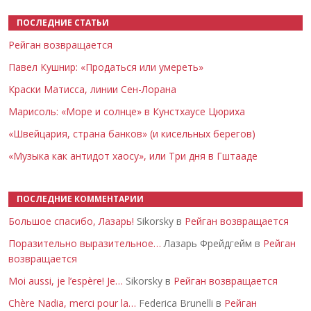
ПОСЛЕДНИЕ СТАТЬИ
Рейган возвращается
Павел Кушнир: «Продаться или умереть»
Краски Матисса, линии Сен-Лорана
Марисоль: «Море и солнце» в Кунстхаусе Цюриха
«Швейцария, страна банков» (и кисельных берегов)
«Музыка как антидот хаосу», или Три дня в Гштааде
ПОСЛЕДНИЕ КОММЕНТАРИИ
Большое спасибо, Лазарь!
Sikorsky в
Рейган возвращается
Поразительно выразительное…
Лазарь Фрейдгейм в
Рейган
возвращается
Moi aussi, je l’espère! Je…
Sikorsky в
Рейган возвращается
Chère Nadia, merci pour la…
Federica Brunelli в
Рейган