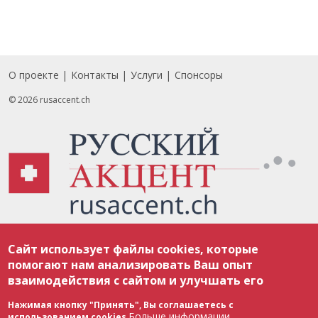
О проекте
Контакты
Услуги
Спонсоры
Footer
© 2026 rusaccent.ch
Все материалы, размещенные на веб-сайте rusaccent.ch, охраняются в
Сайт использует файлы cookies, которые
соответствии с законодательством Швейцарии об авторском праве и
международными соглашениями. Полное или частичное использование
помогают нам анализировать Ваш опыт
материалов возможно только с разрешения редакции. В случае полного
взаимодействия с сайтом и улучшать его
или частичного воспроизведения материалов сайта rusaccent.ch,
ОБЯЗАТЕЛЬНА АКТИВНАЯ ГИПЕРССЫЛКА на конкретный заимствованный
текст. Фотоизображения, размещенные редакцией rusaccent.ch, являются
Нажимая кнопку "Принять", Вы соглашаетесь с
ее исключительной собственностью. Полное или частичное
Больше информации
использованием cookies