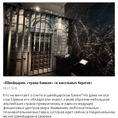
«Швейцария, страна банков» (и кисельных берегов)
08.07.2026
Кто не мечтает о счете в швейцарском банке? Но даже не все
счастливые его обладатели знают, каким образом небольшая
альпийская страна превратилась в один из ведущих
финансовых центров мира. Вниманию любознательных –
познавательная выставка, которая идет сейчас в Национальном
музее Швейцарии в Цюрихе.