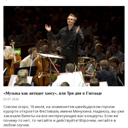
«Музыка как антидот хаосу», или Три дня в Гштааде
03.07.2026
Совсем скоро, 16 июля, на знаменитом швейцарском горном
курорте откроется Фестиваль имени Менухина. Надеюсь, вы уже
заказали билеты на все интересующие вас концерты. Если же
почему-то нет, то читайте и действуйте! Впрочем, читайте в
любом случае.