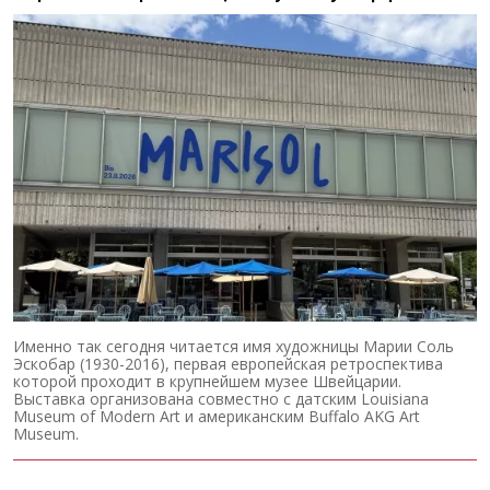
Именно так сегодня читается имя художницы Марии Соль
Эскобар (1930-2016), первая европейская ретроспектива
которой проходит в крупнейшем музее Швейцарии.
Выставка организована совместно с датским Louisiana
Museum of Modern Art и американским Buffalo AKG Art
Museum.