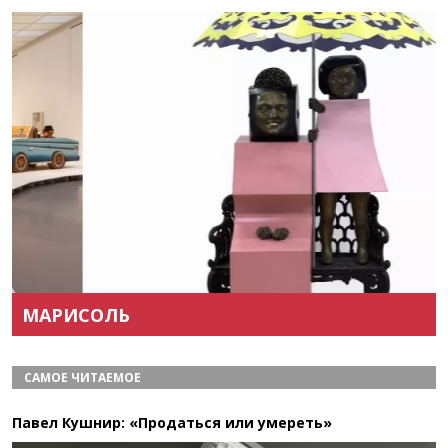
Назад
Вперёд
МАРИСОЛЬ
САМОЕ ЧИТАЕМОЕ
Павел Кушнир: «Продаться или умереть»