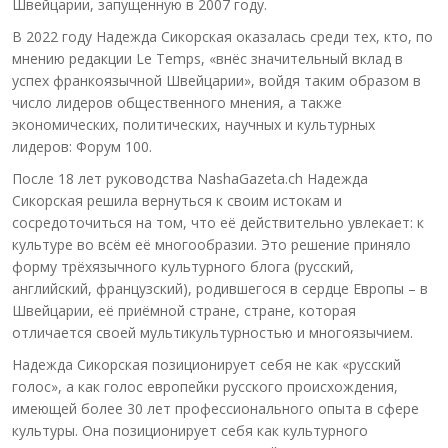
Швейцарии, запущенную в 2007 году.
В 2022 году Надежда Сикорская оказалась среди тех, кто, по
мнению редакции Le Temps, «внёс значительный вклад в
успех франкоязычной Швейцарии», войдя таким образом в
число лидеров общественного мнения, а также
экономических, политических, научных и культурных
лидеров: Форум 100.
После 18 лет руководства NashaGazeta.ch Надежда
Сикорская решила вернуться к своим истокам и
сосредоточиться на том, что её действительно увлекает: к
культуре во всём её многообразии. Это решение приняло
форму трёхязычного культурного блога (русский,
английский, французский), родившегося в сердце Европы – в
Швейцарии, её приёмной стране, стране, которая
отличается своей мультикультурностью и многоязычием.
Надежда Сикорская позиционирует себя не как «русский
голос», а как голос европейки русского происхождения,
имеющей более 30 лет профессионального опыта в сфере
культуры. Она позиционирует себя как культурного