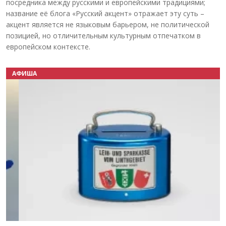
посредника между русскими и европейскими традициями;
название её блога «Русский акцент» отражает эту суть –
акцент является не языковым барьером, не политической
позицией, но отличительным культурным отпечатком в
европейском контексте.
АФИША
Назад
Вперёд