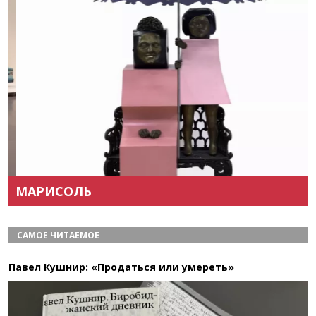
Назад
Вперёд
МАРИСОЛЬ
САМОЕ ЧИТАЕМОЕ
Павел Кушнир: «Продаться или умереть»