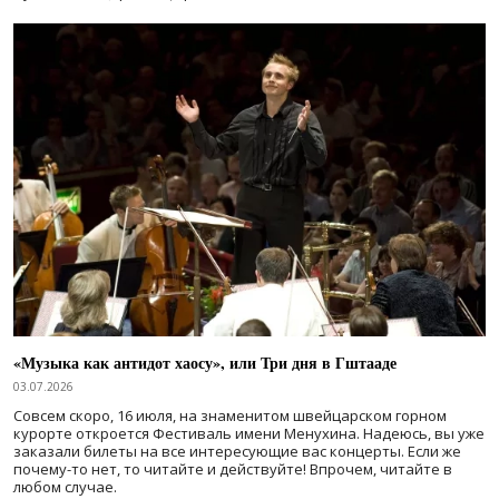
«Музыка как антидот хаосу», или Три дня в Гштааде
03.07.2026
Совсем скоро, 16 июля, на знаменитом швейцарском горном
курорте откроется Фестиваль имени Менухина. Надеюсь, вы уже
заказали билеты на все интересующие вас концерты. Если же
почему-то нет, то читайте и действуйте! Впрочем, читайте в
любом случае.