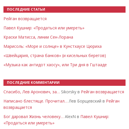
ПОСЛЕДНИЕ СТАТЬИ
Рейган возвращается
Павел Кушнир: «Продаться или умереть»
Краски Матисса, линии Сен-Лорана
Марисоль: «Море и солнце» в Кунстхаусе Цюриха
«Швейцария, страна банков» (и кисельных берегов)
«Музыка как антидот хаосу», или Три дня в Гштааде
ПОСЛЕДНИЕ КОММЕНТАРИИ
Спасибо, Лев Аронович, за…
Sikorsky в
Рейган возвращается
Написано блестяще. Прочитал…
Лев Борщевский в
Рейган
возвращается
Бог даровал Жизнь человеку…
AlexN в
Павел Кушнир:
«Продаться или умереть»