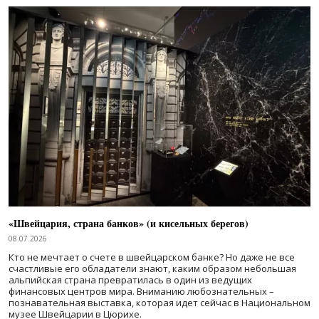
«Швейцария, страна банков» (и кисельных берегов)
08.07.2026
Кто не мечтает о счете в швейцарском банке? Но даже не все
счастливые его обладатели знают, каким образом небольшая
альпийская страна превратилась в один из ведущих
финансовых центров мира. Вниманию любознательных –
познавательная выставка, которая идет сейчас в Национальном
музее Швейцарии в Цюрихе.