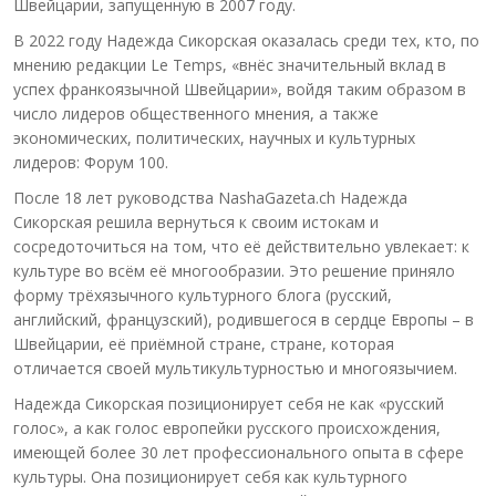
Швейцарии, запущенную в 2007 году.
В 2022 году Надежда Сикорская оказалась среди тех, кто, по
мнению редакции Le Temps, «внёс значительный вклад в
успех франкоязычной Швейцарии», войдя таким образом в
число лидеров общественного мнения, а также
экономических, политических, научных и культурных
лидеров: Форум 100.
После 18 лет руководства NashaGazeta.ch Надежда
Сикорская решила вернуться к своим истокам и
сосредоточиться на том, что её действительно увлекает: к
культуре во всём её многообразии. Это решение приняло
форму трёхязычного культурного блога (русский,
английский, французский), родившегося в сердце Европы – в
Швейцарии, её приёмной стране, стране, которая
отличается своей мультикультурностью и многоязычием.
Надежда Сикорская позиционирует себя не как «русский
голос», а как голос европейки русского происхождения,
имеющей более 30 лет профессионального опыта в сфере
культуры. Она позиционирует себя как культурного