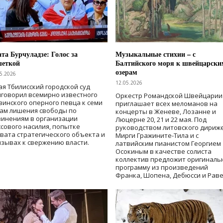
та Бурчуладзе: Голос за
Музыкальные стихии – с
шеткой
Балтийского моря к швейцарски
озерам
5.2026
12.05.2026
ая Тбилисский городской суд
говорил всемирно известного
Оркестр Романдской Швейцарии
зинского оперного певца к семи
приглашает всех меломанов на
дам лишения свободы
по
концерты в Женеве, Лозанне и
винениям в организации
Люцерне 20, 21 и 22 мая. Под
сового насилия, попытке
руководством литовского дириж
вата стратегического объекта и
Мирги Гражините-Тила и с
зывах к свержению власти
.
латвийским пианистом Георгием
Осокиным в качестве солиста
коллектив предложит оригиналь
программу из произведений
Франка, Шопена, Дебюсси и Раве