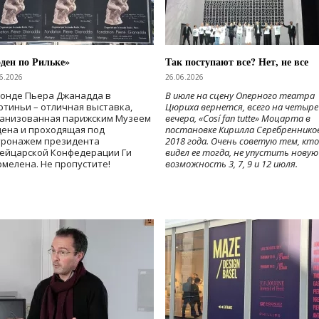
ден по Рильке»
Так поступают все? Нет, не все
6.2026
26.06.2026
Фонде Пьера Джанадда в
В июле на сцену Оперного театра
тиньи – отличная выставка,
Цюриха вернется, всего на четыре
ганизованная парижским Музеем
вечера, «Cosí fan tutte» Моцарта в
дена и проходящая под
постановке Кирилла Серебреннико
тронажем президента
2018 года. Очень советую тем, кто
ейцарской Конфедерации Ги
видел ее тогда, не упустить новую
мелена. Не пропустите!
возможность 3, 7, 9 и 12 июля.