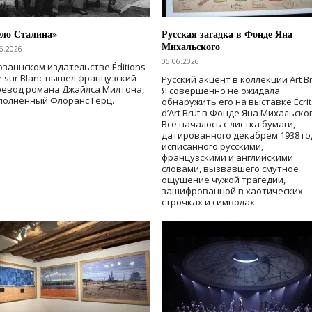
ело Сталина»
Русская загадка в Фонде Яна
Михальского
6.2026
05.06.2026
озаннском издательстве Éditions
r sur Blanc вышел французский
Русский акцент в коллекции Art Br
ревод романа Джайлса Милтона,
Я совершенно не ожидала
полненный Флоранс Герц.
обнаружить его на выставке Écrit
d’Art Brut в Фонде Яна Михальског
Все началось с листка бумаги,
датированного декабрем 1938 го
исписанного русскими,
французскими и английскими
словами, вызвавшего смутное
ощущение чужой трагедии,
зашифрованной в хаотических
строчках и символах.