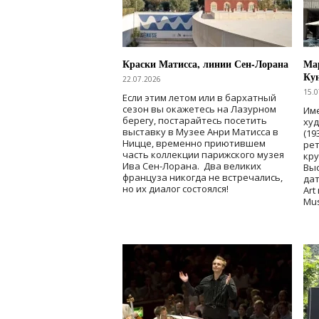
Краски Матисса, линии Сен-Лорана
Мар
Ку
22.07.2026
15.0
Если этим летом или в бархатный
сезон вы окажетесь на Лазурном
Име
берегу, постарайтесь посетить
ху
выставку в Музее Анри Матисса в
(19
Ницце, временно приютившем
рет
часть коллекции парижского музея
кр
Ива Сен-Лорана. Два великих
Выс
француза никогда не встречались,
дат
но их диалог состоялся!
Art
Mu