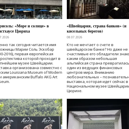
исоль: «Море и солнце» в
«Швейцария, страна банков» (и
нстхаусе Цюриха
кисельных берегов)
7.2026
08.07.2026
нно так сегодня читается имя
Кто не мечтает о счете в
дожницы Марии Соль Эскобар
швейцарском банке? Но даже не 
30-2016), первая европейская
счастливые его обладатели знаю
роспектива которой проходит в
каким образом небольшая
упнейшем музее Швейцарии.
альпийская страна превратилась
тавка организована совместно с
один из ведущих финансовых
ским Louisiana Museum of Modern
центров мира. Вниманию
 и американским Buffalo AKG Art
любознательных – познаватель
seum.
выставка, которая идет сейчас в
Национальном музее Швейцарии
Цюрихе.