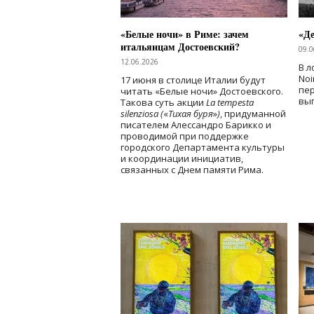
«Белые ночи» в Риме: зачем
«Д
итальянцам Достоевский?
09.0
12.06.2026
В л
Noi
17 июня в столице Италии будут
пе
читать «Белые ночи» Достоевского.
вы
Такова суть акции
La tempesta
silenziosa (
«
Тихая буря
»
)
, придуманной
писателем Алессандро Барикко и
проводимой при поддержке
городского Департамента культуры
и координации инициатив,
связанных с Днем памяти Рима.