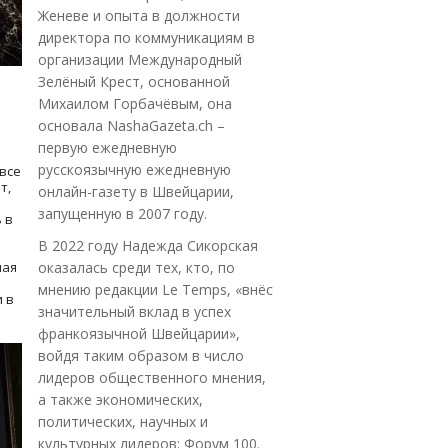
Женеве и опыта в должности
директора по коммуникациям в
организации Международный
Зелёный Крест, основанной
Михаилом Горбачёвым, она
основала NashaGazeta.ch –
первую ежедневную
русскоязычную ежедневную
все
т,
онлайн-газету в Швейцарии,
запущенную в 2007 году.
 в
В 2022 году Надежда Сикорская
ная
оказалась среди тех, кто, по
мнению редакции Le Temps, «внёс
 в
значительный вклад в успех
франкоязычной Швейцарии»,
войдя таким образом в число
лидеров общественного мнения,
а также экономических,
политических, научных и
культурных лидеров: Форум 100.