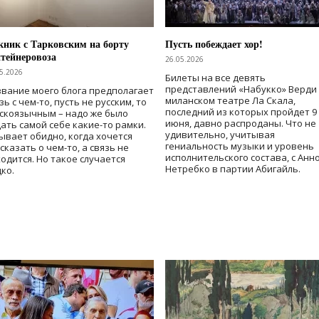
ник с Тарковским на борту
Пусть побеждает хор!
тейнеровоза
26.05.2026
5.2026
Билеты на все девять
представлений «Набукко» Верди
вание моего блога предполагает
миланском театре Ла Скала,
зь с чем-то, пусть не русским, то
последний из которых пройдет 9
скоязычным – надо же было
июня, давно распроданы. Что не
ать самой себе какие-то рамки.
удивительно, учитывая
ывает обидно, когда хочется
гениальность музыки и уровень
сказать о чем-то, а связь не
исполнительского состава, с Анн
одится. Но такое случается
Нетребко в партии Абигайль.
ко.