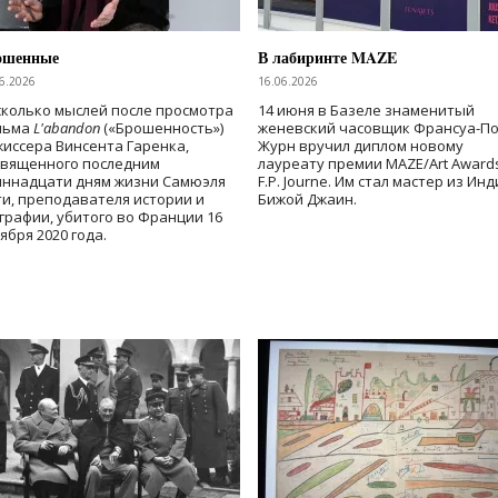
ошенные
В лабиринте MAZE
6.2026
16.06.2026
колько мыслей после просмотра
14 июня в Базеле знаменитый
льма
L'abandon
(«Брошенность»)
женевский часовщик Франсуа-П
иссера Винсента Гаренка,
Журн вручил диплом новому
священного последним
лауреату премии MAZE/Art Award
иннадцати дням жизни Самюэля
F.P. Journe. Им стал мастер из Ин
и, преподавателя истории и
Бижой Джаин.
графии, убитого во Франции 16
ября 2020 года.