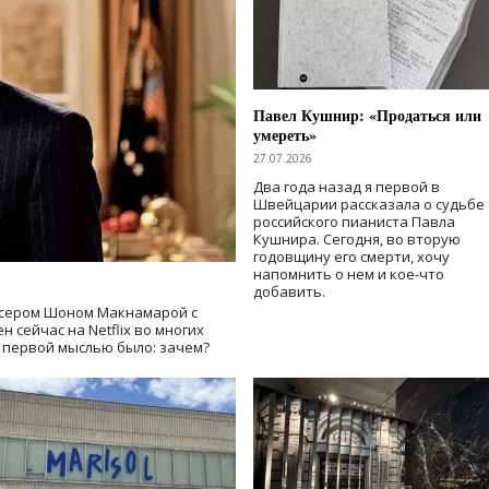
Павел Кушнир: «Продаться или
умереть»
27.07.2026
Два года назад я первой в
Швейцарии рассказала о судьбе
российского пианиста Павла
Кушнира. Сегодня, во вторую
годовщину его смерти, хочу
напомнить о нем и кое-что
добавить.
сером Шоном Макнамарой с
 сейчас на Netflix во многих
й первой мыслью было: зачем?