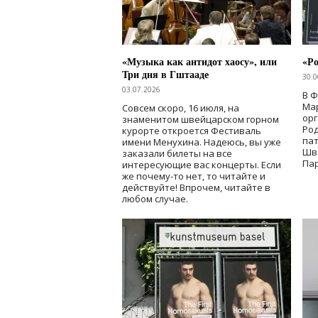
«Музыка как антидот хаосу», или
«Ро
Три дня в Гштааде
30.0
03.07.2026
В 
Мар
Совсем скоро, 16 июля, на
ор
знаменитом швейцарском горном
Ро
курорте откроется Фестиваль
па
имени Менухина. Надеюсь, вы уже
Шв
заказали билеты на все
Пар
интересующие вас концерты. Если
же почему-то нет, то читайте и
действуйте! Впрочем, читайте в
любом случае.