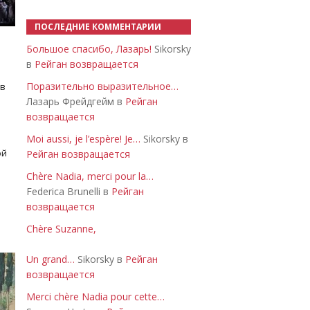
ПОСЛЕДНИЕ КОММЕНТАРИИ
Большое спасибо, Лазарь!
Sikorsky
в
Рейган возвращается
Поразительно выразительное…
 в
Лазарь Фрейдгейм в
Рейган
возвращается
Moi aussi, je l’espère! Je…
Sikorsky в
ой
Рейган возвращается
Chère Nadia, merci pour la…
Federica Brunelli в
Рейган
возвращается
Chère Suzanne,
Un grand…
Sikorsky в
Рейган
возвращается
Merci chère Nadia pour cette…