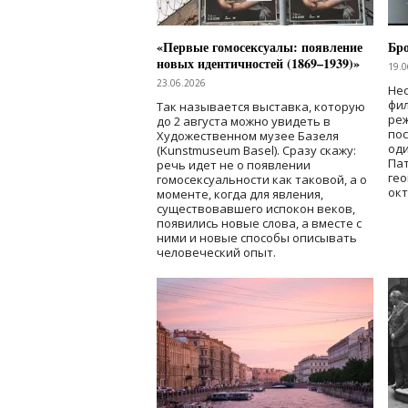
«Первые гомосексуалы: появление
Бр
новых идентичностей (1869–1939)»
19.0
23.06.2026
Нес
фи
Так называется выставка, которую
реж
до 2 августа можно увидеть в
по
Художественном музее Базеля
од
(Kunstmuseum Basel). Сразу скажу:
Пат
речь идет не о появлении
гео
гомосексуальности как таковой, а о
окт
моменте, когда для явления,
существовавшего испокон веков,
появились новые слова, а вместе с
ними и новые способы описывать
человеческий опыт.