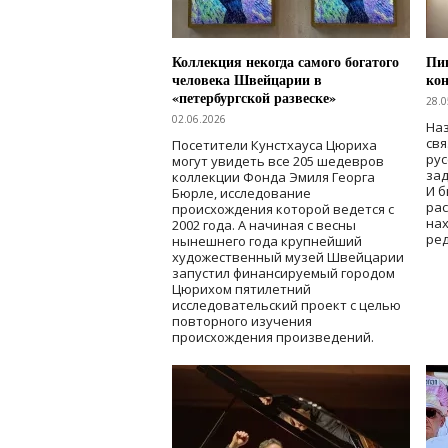
Коллекция некогда самого богатого
Пик
человека Швейцарии в
кон
«петербургской развеске»
28.0
02.06.2026
Наз
свя
Посетители Кунстхауса Цюриха
рус
могут увидеть все 205 шедевров
зад
коллекции Фонда Эмиля Георга
И б
Бюрле, исследование
рас
происхождения которой ведется с
нах
2002 года. А начиная с весны
ред
нынешнего года крупнейший
художественный музей Швейцарии
запустил финансируемый городом
Цюрихом пятилетний
исследовательский проект с целью
повторного изучения
происхождения произведений.