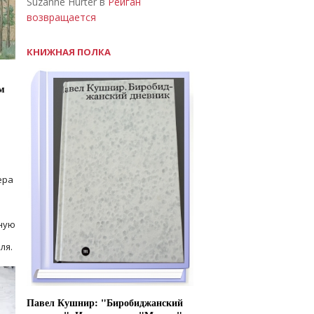
Suzanne Hurter в
Рейган
возвращается
КНИЖНАЯ ПОЛКА
м
ера
ную
ля.
Павел Кушнир: "Биробиджанский