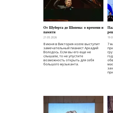
От Шуберта до Шопена: о времени и
Паа
памяти
ре
21.05.2026
19.0
8 июня в Виктория-холле выступит
7 м
замечательный пианист Аркадий
при
Володось. Если вы его еще не
гру
слышали, то не упустите
го
возможность открыть для себя
об
большого музыканта.
мас
зах
при