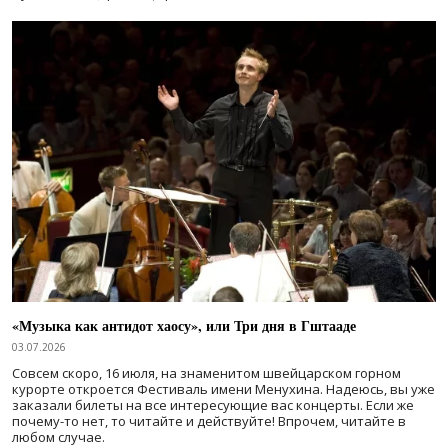
«Музыка как антидот хаосу», или Три дня в Гштааде
03.07.2026
Совсем скоро, 16 июля, на знаменитом швейцарском горном
курорте откроется Фестиваль имени Менухина. Надеюсь, вы уже
заказали билеты на все интересующие вас концерты. Если же
почему-то нет, то читайте и действуйте! Впрочем, читайте в
любом случае.