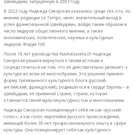
Швейцарии, запущенную в 2007 году.
В 2022 году Надежда Сикорская оказалась среди тех, кто, по
мнению редакции Le Temps, «внёс значительный вклад в
успех франкоязычной Швейцарии», войдя таким образом в
число лидеров общественного мнения, а также
экономических, политических, научных и культурных
лидеров: Форум 100.
После 18 лет руководства NashaGazeta.ch Надежда
Сикорская решила вернуться к своим истокам и
сосредоточиться на том, что её действительно увлекает: к
культуре во всём её многообразии. Это решение приняло
форму трёхязычного культурного блога (русский,
английский, французский), родившегося в сердце Европы – в
Швейцарии, её приёмной стране, стране, которая
отличается своей мультикультурностью и многоязычием.
Надежда Сикорская позиционирует себя не как «русский
голос», а как голос европейки русского происхождения,
имеющей более 30 лет профессионального опыта в сфере
культуры. Она позиционирует себя как культурного