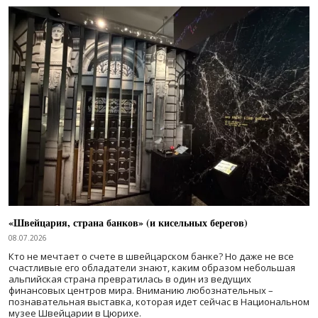
«Швейцария, страна банков» (и кисельных берегов)
08.07.2026
Кто не мечтает о счете в швейцарском банке? Но даже не все
счастливые его обладатели знают, каким образом небольшая
альпийская страна превратилась в один из ведущих
финансовых центров мира. Вниманию любознательных –
познавательная выставка, которая идет сейчас в Национальном
музее Швейцарии в Цюрихе.