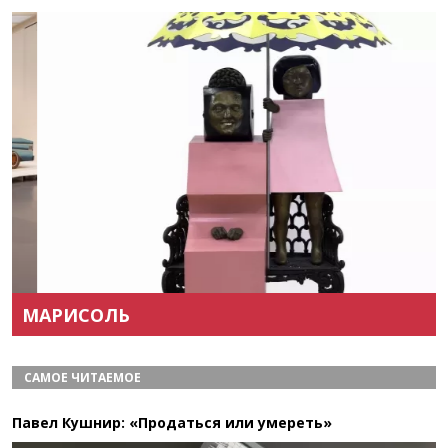
Назад
Вперёд
МАРИСОЛЬ
САМОЕ ЧИТАЕМОЕ
Павел Кушнир: «Продаться или умереть»