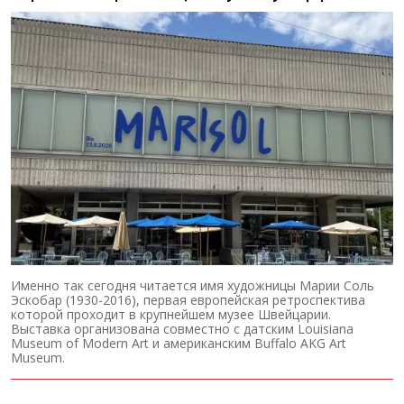
Именно так сегодня читается имя художницы Марии Соль
Эскобар (1930-2016), первая европейская ретроспектива
которой проходит в крупнейшем музее Швейцарии.
Выставка организована совместно с датским Louisiana
Museum of Modern Art и американским Buffalo AKG Art
Museum.