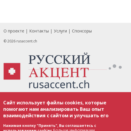
О проекте
Контакты
Услуги
Спонсоры
Footer
© 2026 rusaccent.ch
Все материалы, размещенные на веб-сайте rusaccent.ch, охраняются в
Сайт использует файлы cookies, которые
соответствии с законодательством Швейцарии об авторском праве и
международными соглашениями. Полное или частичное использование
помогают нам анализировать Ваш опыт
материалов возможно только с разрешения редакции. В случае полного
взаимодействия с сайтом и улучшать его
или частичного воспроизведения материалов сайта rusaccent.ch,
ОБЯЗАТЕЛЬНА АКТИВНАЯ ГИПЕРССЫЛКА на конкретный заимствованный
текст. Фотоизображения, размещенные редакцией rusaccent.ch, являются
Нажимая кнопку "Принять", Вы соглашаетесь с
ее исключительной собственностью. Полное или частичное
Больше информации
использованием cookies