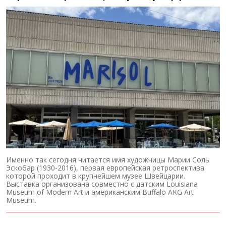
Именно так сегодня читается имя художницы Марии Соль
Эскобар (1930-2016), первая европейская ретроспектива
которой проходит в крупнейшем музее Швейцарии.
Выставка организована совместно с датским Louisiana
Museum of Modern Art и американским Buffalo AKG Art
Museum.