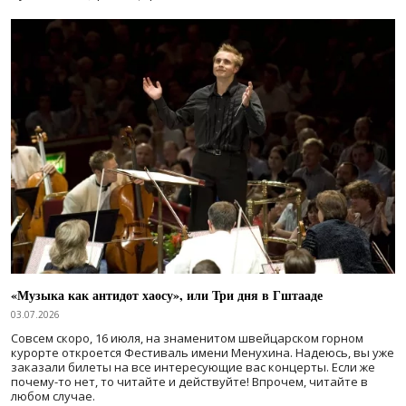
«Музыка как антидот хаосу», или Три дня в Гштааде
03.07.2026
Совсем скоро, 16 июля, на знаменитом швейцарском горном
курорте откроется Фестиваль имени Менухина. Надеюсь, вы уже
заказали билеты на все интересующие вас концерты. Если же
почему-то нет, то читайте и действуйте! Впрочем, читайте в
любом случае.