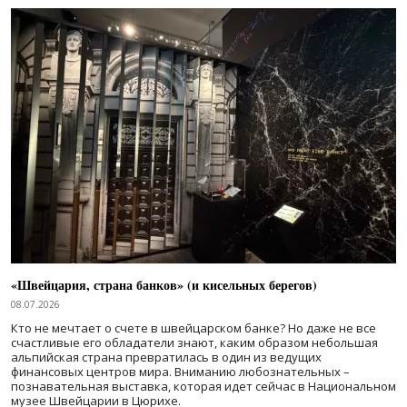
«Швейцария, страна банков» (и кисельных берегов)
08.07.2026
Кто не мечтает о счете в швейцарском банке? Но даже не все
счастливые его обладатели знают, каким образом небольшая
альпийская страна превратилась в один из ведущих
финансовых центров мира. Вниманию любознательных –
познавательная выставка, которая идет сейчас в Национальном
музее Швейцарии в Цюрихе.