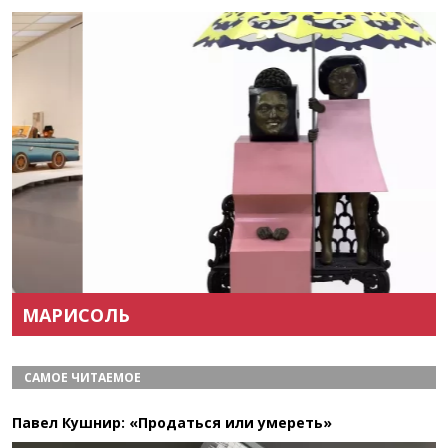
Назад
Вперёд
МАРИСОЛЬ
САМОЕ ЧИТАЕМОЕ
Павел Кушнир: «Продаться или умереть»