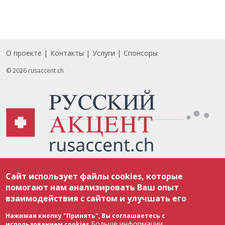
О проекте
Контакты
Услуги
Спонсоры
Footer
© 2026 rusaccent.ch
Все материалы, размещенные на веб-сайте rusaccent.ch, охраняются в
Сайт использует файлы cookies, которые
соответствии с законодательством Швейцарии об авторском праве и
международными соглашениями. Полное или частичное использование
помогают нам анализировать Ваш опыт
материалов возможно только с разрешения редакции. В случае полного
взаимодействия с сайтом и улучшать его
или частичного воспроизведения материалов сайта rusaccent.ch,
ОБЯЗАТЕЛЬНА АКТИВНАЯ ГИПЕРССЫЛКА на конкретный заимствованный
текст. Фотоизображения, размещенные редакцией rusaccent.ch, являются
Нажимая кнопку "Принять", Вы соглашаетесь с
ее исключительной собственностью. Полное или частичное
Больше информации
использованием cookies