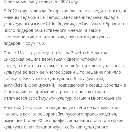
Швейцарии, запущенную в 2007 году.
В 2022 году Надежда Сикорская оказалась среди тех, кто, по
мнению редакции Le Temps, «внёс значительный вклад в
успех франкоязычной Швейцарии», войдя таким образом в
число лидеров общественного мнения, а также
экономических, политических, научных и культурных
лидеров: Форум 100.
После 18 лет руководства NashaGazeta.ch Надежда
Сикорская решила вернуться к своим истокам и
сосредоточиться на том, что её действительно увлекает: к
культуре во всём её многообразии. Это решение приняло
форму трёхязычного культурного блога (русский,
английский, французский), родившегося в сердце Европы – в
Швейцарии, её приёмной стране, стране, которая
отличается своей мультикультурностью и многоязычием.
Надежда Сикорская позиционирует себя не как «русский
голос», а как голос европейки русского происхождения,
имеющей более 30 лет профессионального опыта в сфере
культуры. Она позиционирует себя как культурного