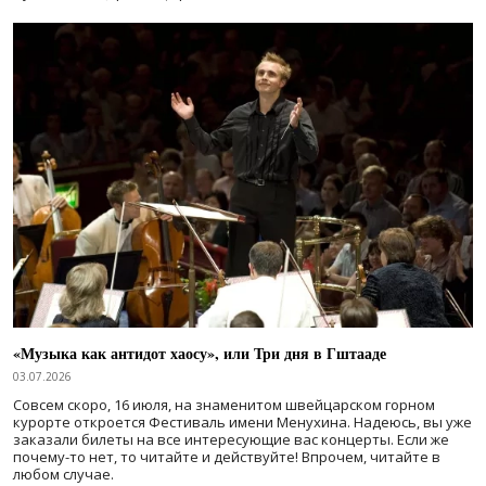
«Музыка как антидот хаосу», или Три дня в Гштааде
03.07.2026
Совсем скоро, 16 июля, на знаменитом швейцарском горном
курорте откроется Фестиваль имени Менухина. Надеюсь, вы уже
заказали билеты на все интересующие вас концерты. Если же
почему-то нет, то читайте и действуйте! Впрочем, читайте в
любом случае.