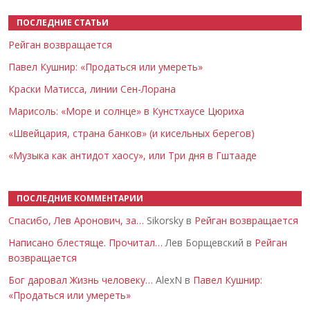
ПОСЛЕДНИЕ СТАТЬИ
Рейган возвращается
Павел Кушнир: «Продаться или умереть»
Краски Матисса, линии Сен-Лорана
Марисоль: «Море и солнце» в Кунстхаусе Цюриха
«Швейцария, страна банков» (и кисельных берегов)
«Музыка как антидот хаосу», или Три дня в Гштааде
ПОСЛЕДНИЕ КОММЕНТАРИИ
Спасибо, Лев Аронович, за…
Sikorsky в
Рейган возвращается
Написано блестяще. Прочитал…
Лев Борщевский в
Рейган
возвращается
Бог даровал Жизнь человеку…
AlexN в
Павел Кушнир:
«Продаться или умереть»