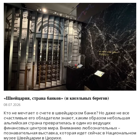
«Швейцария, страна банков» (и кисельных берегов)
08.07.2026
Кто не мечтает о счете в швейцарском банке? Но даже не все
счастливые его обладатели знают, каким образом небольшая
альпийская страна превратилась в один из ведущих
финансовых центров мира. Вниманию любознательных –
познавательная выставка, которая идет сейчас в Национальном
музее Швейцарии в Цюрихе.