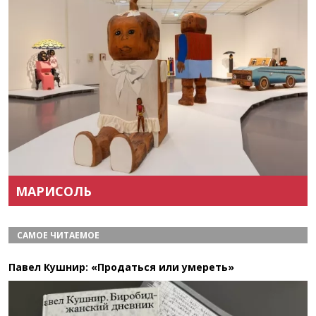
Назад
Вперёд
МАРИСОЛЬ
САМОЕ ЧИТАЕМОЕ
Павел Кушнир: «Продаться или умереть»