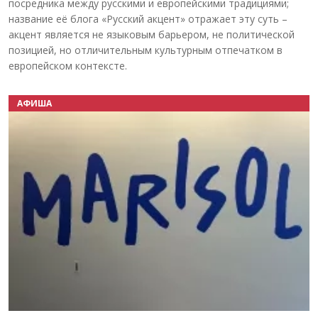
посредника между русскими и европейскими традициями;
название её блога «Русский акцент» отражает эту суть –
акцент является не языковым барьером, не политической
позицией, но отличительным культурным отпечатком в
европейском контексте.
АФИША
Назад
Вперёд