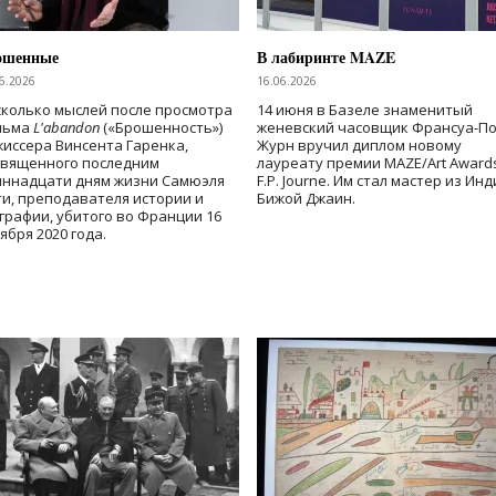
ошенные
В лабиринте MAZE
6.2026
16.06.2026
колько мыслей после просмотра
14 июня в Базеле знаменитый
льма
L'abandon
(«Брошенность»)
женевский часовщик Франсуа-П
иссера Винсента Гаренка,
Журн вручил диплом новому
священного последним
лауреату премии MAZE/Art Award
иннадцати дням жизни Самюэля
F.P. Journe. Им стал мастер из Ин
и, преподавателя истории и
Бижой Джаин.
графии, убитого во Франции 16
ября 2020 года.