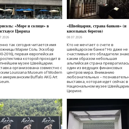
исоль: «Море и солнце» в
«Швейцария, страна банков» (и
нстхаусе Цюриха
кисельных берегов)
7.2026
08.07.2026
нно так сегодня читается имя
Кто не мечтает о счете в
дожницы Марии Соль Эскобар
швейцарском банке? Но даже не 
30-2016), первая европейская
счастливые его обладатели знаю
роспектива которой проходит в
каким образом небольшая
упнейшем музее Швейцарии.
альпийская страна превратилась
тавка организована совместно с
один из ведущих финансовых
ским Louisiana Museum of Modern
центров мира. Вниманию
 и американским Buffalo AKG Art
любознательных – познаватель
seum.
выставка, которая идет сейчас в
Национальном музее Швейцарии
Цюрихе.