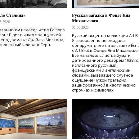
ело Сталина»
Русская загадка в Фонде Яна
Михальского
6.2026
05.06.2026
озаннском издательстве Éditions
r sur Blanc вышел французский
Русский акцент в коллекции Art Br
ревод романа Джайлса Милтона,
Я совершенно не ожидала
полненный Флоранс Герц.
обнаружить его на выставке Écrit
d’Art Brut в Фонде Яна Михальског
Все началось с листка бумаги,
датированного декабрем 1938 го
исписанного русскими,
французскими и английскими
словами, вызвавшего смутное
ощущение чужой трагедии,
зашифрованной в хаотических
строчках и символах.