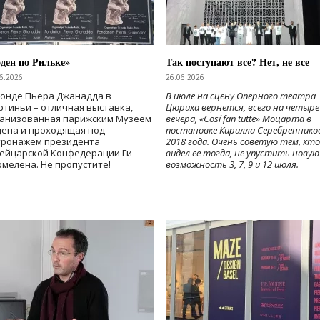
ден по Рильке»
Так поступают все? Нет, не все
6.2026
26.06.2026
Фонде Пьера Джанадда в
В июле на сцену Оперного театра
тиньи – отличная выставка,
Цюриха вернется, всего на четыре
ганизованная парижским Музеем
вечера, «Cosí fan tutte» Моцарта в
дена и проходящая под
постановке Кирилла Серебреннико
тронажем президента
2018 года. Очень советую тем, кто
ейцарской Конфедерации Ги
видел ее тогда, не упустить новую
мелена. Не пропустите!
возможность 3, 7, 9 и 12 июля.