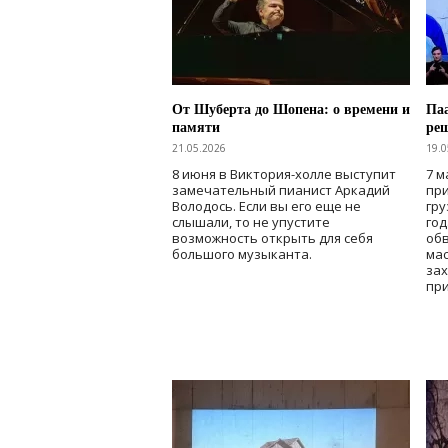
От Шуберта до Шопена: о времени и
Паа
памяти
ре
21.05.2026
19.0
8 июня в Виктория-холле выступит
7 м
замечательный пианист Аркадий
при
Володось. Если вы его еще не
гру
слышали, то не упустите
го
возможность открыть для себя
об
большого музыканта.
мас
зах
при