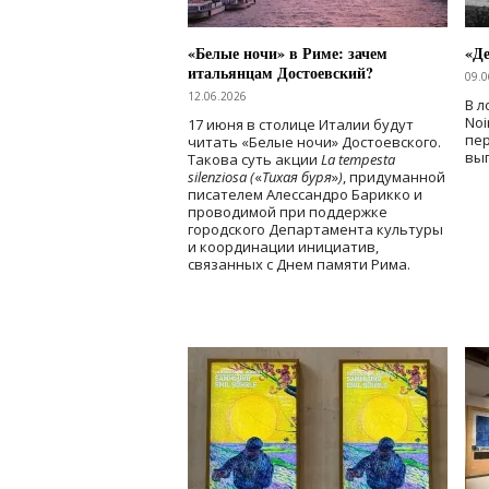
«Белые ночи» в Риме: зачем
«Д
итальянцам Достоевский?
09.0
12.06.2026
В л
Noi
17 июня в столице Италии будут
пе
читать «Белые ночи» Достоевского.
вы
Такова суть акции
La tempesta
silenziosa (
«
Тихая буря
»
)
, придуманной
писателем Алессандро Барикко и
проводимой при поддержке
городского Департамента культуры
и координации инициатив,
связанных с Днем памяти Рима.