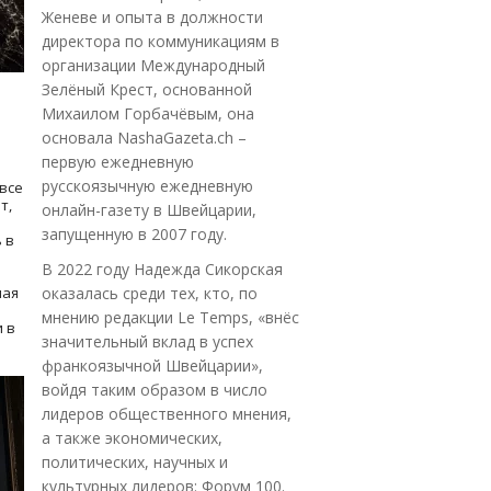
Женеве и опыта в должности
директора по коммуникациям в
организации Международный
Зелёный Крест, основанной
Михаилом Горбачёвым, она
основала NashaGazeta.ch –
первую ежедневную
русскоязычную ежедневную
все
т,
онлайн-газету в Швейцарии,
запущенную в 2007 году.
 в
В 2022 году Надежда Сикорская
ная
оказалась среди тех, кто, по
мнению редакции Le Temps, «внёс
 в
значительный вклад в успех
франкоязычной Швейцарии»,
войдя таким образом в число
лидеров общественного мнения,
а также экономических,
политических, научных и
культурных лидеров: Форум 100.