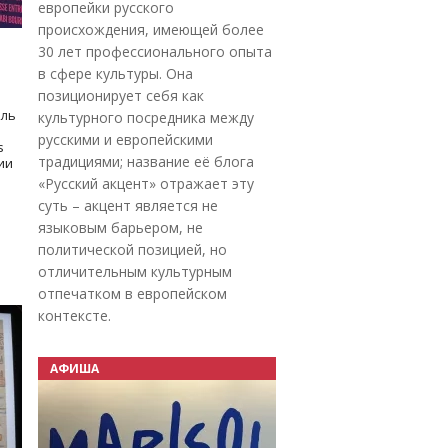
европейки русского
происхождения, имеющей более
30 лет профессионального опыта
в сфере культуры. Она
позиционирует себя как
оль
культурного посредника между
русскими и европейскими
s
традициями; название её блога
дии
«Русский акцент» отражает эту
суть – акцент является не
языковым барьером, не
политической позицией, но
отличительным культурным
отпечатком в европейском
контексте.
АФИША