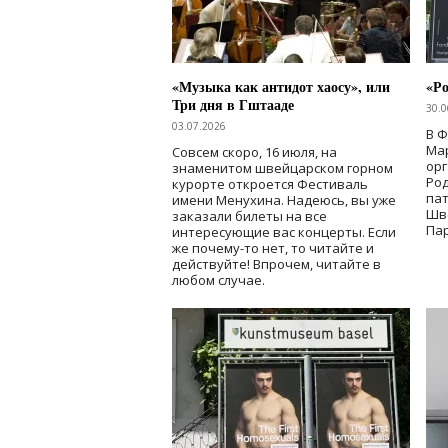
«Музыка как антидот хаосу», или
«Ро
Три дня в Гштааде
30.0
03.07.2026
В 
Мар
Совсем скоро, 16 июля, на
ор
знаменитом швейцарском горном
Ро
курорте откроется Фестиваль
па
имени Менухина. Надеюсь, вы уже
Шв
заказали билеты на все
Пар
интересующие вас концерты. Если
же почему-то нет, то читайте и
действуйте! Впрочем, читайте в
любом случае.