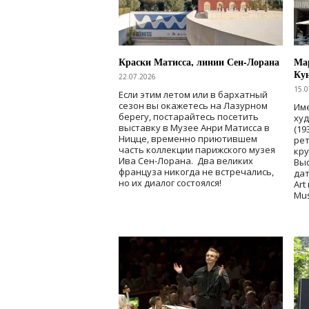
Краски Матисса, линии Сен-Лорана
Мар
Ку
22.07.2026
15.0
Если этим летом или в бархатный
сезон вы окажетесь на Лазурном
Име
берегу, постарайтесь посетить
ху
выставку в Музее Анри Матисса в
(19
Ницце, временно приютившем
рет
часть коллекции парижского музея
кр
Ива Сен-Лорана. Два великих
Выс
француза никогда не встречались,
дат
но их диалог состоялся!
Art
Mu