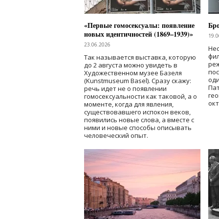
«Первые гомосексуалы: появление
Бр
новых идентичностей (1869–1939)»
19.0
23.06.2026
Нес
фи
Так называется выставка, которую
реж
до 2 августа можно увидеть в
по
Художественном музее Базеля
од
(Kunstmuseum Basel). Сразу скажу:
Пат
речь идет не о появлении
гео
гомосексуальности как таковой, а о
окт
моменте, когда для явления,
существовавшего испокон веков,
появились новые слова, а вместе с
ними и новые способы описывать
человеческий опыт.