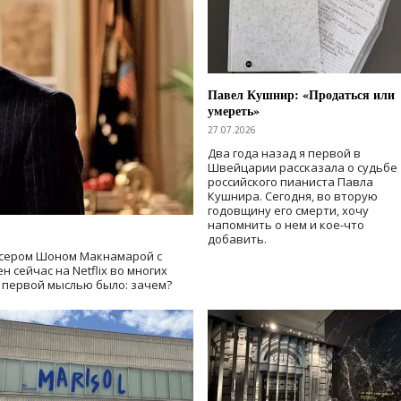
Павел Кушнир: «Продаться или
умереть»
27.07.2026
Два года назад я первой в
Швейцарии рассказала о судьбе
российского пианиста Павла
Кушнира. Сегодня, во вторую
годовщину его смерти, хочу
напомнить о нем и кое-что
добавить.
сером Шоном Макнамарой с
 сейчас на Netflix во многих
й первой мыслью было: зачем?