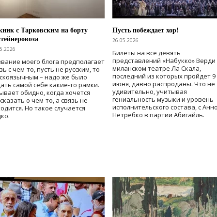
ник с Тарковским на борту
Пусть побеждает хор!
тейнеровоза
26.05.2026
5.2026
Билеты на все девять
представлений «Набукко» Верди
вание моего блога предполагает
миланском театре Ла Скала,
зь с чем-то, пусть не русским, то
последний из которых пройдет 9
скоязычным – надо же было
июня, давно распроданы. Что не
ать самой себе какие-то рамки.
удивительно, учитывая
ывает обидно, когда хочется
гениальность музыки и уровень
сказать о чем-то, а связь не
исполнительского состава, с Анн
одится. Но такое случается
Нетребко в партии Абигайль.
ко.