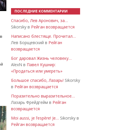
ПОСЛЕДНИЕ КОММЕНТАРИИ
Спасибо, Лев Аронович, за…
Sikorsky в
Рейган возвращается
Написано блестяще. Прочитал…
 в
Лев Борщевский в
Рейган
возвращается
Бог даровал Жизнь человеку…
ой
AlexN в
Павел Кушнир:
«Продаться или умереть»
Большое спасибо, Лазарь!
Sikorsky
в
Рейган возвращается
Поразительно выразительное…
Лазарь Фрейдгейм в
Рейган
возвращается
Moi aussi, je l’espère! Je…
Sikorsky в
Рейган возвращается