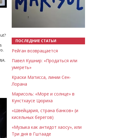
Назад
Вперёд
ut?
ПОСЛЕДНИЕ СТАТЬИ
s
о.
Рейган возвращается
да,
Павел Кушнир: «Продаться или
умереть»
Краски Матисса, линии Сен-
Лорана
Марисоль: «Море и солнце» в
Кунстхаусе Цюриха
«Швейцария, страна банков» (и
кисельных берегов)
«Музыка как антидот хаосу», или
Три дня в Гштааде