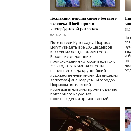
Коллекция некогда самого богатого
Пик
человека Швейцарии в
кон
«петербургской развеске»
28.0
02.06.2026
Наз
свя
Посетители Кунстхауса Цюриха
рус
могут увидеть все 205 шедевров
зад
коллекции Фонда Эмиля Георга
И б
Бюрле, исследование
рас
происхождения которой ведется с
нах
2002 года. А начиная с весны
ред
нынешнего года крупнейший
художественный музей Швейцарии
запустил финансируемый городом
Цюрихом пятилетний
исследовательский проект с целью
повторного изучения
происхождения произведений.