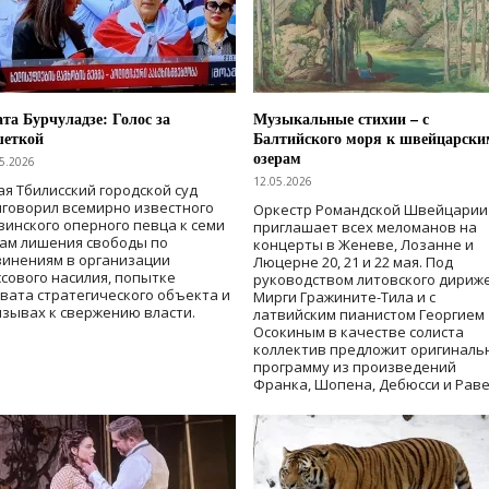
та Бурчуладзе: Голос за
Музыкальные стихии – с
шеткой
Балтийского моря к швейцарски
озерам
5.2026
12.05.2026
ая Тбилисский городской суд
говорил всемирно известного
Оркестр Романдской Швейцарии
зинского оперного певца к семи
приглашает всех меломанов на
дам лишения свободы
по
концерты в Женеве, Лозанне и
винениям в организации
Люцерне 20, 21 и 22 мая. Под
сового насилия, попытке
руководством литовского дириж
вата стратегического объекта и
Мирги Гражините-Тила и с
зывах к свержению власти
.
латвийским пианистом Георгием
Осокиным в качестве солиста
коллектив предложит оригиналь
программу из произведений
Франка, Шопена, Дебюсси и Раве