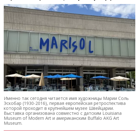
Именно так сегодня читается имя художницы Марии Соль
Эскобар (1930-2016), первая европейская ретроспектива
которой проходит в крупнейшем музее Швейцарии.
Выставка организована совместно с датским Louisiana
Museum of Modern Art и американским Buffalo AKG Art
Museum.