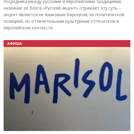
посредника между русскими и европейскими традициями;
название её блога «Русский акцент» отражает эту суть –
акцент является не языковым барьером, не политической
позицией, но отличительным культурным отпечатком в
европейском контексте.
АФИША
Назад
Вперёд