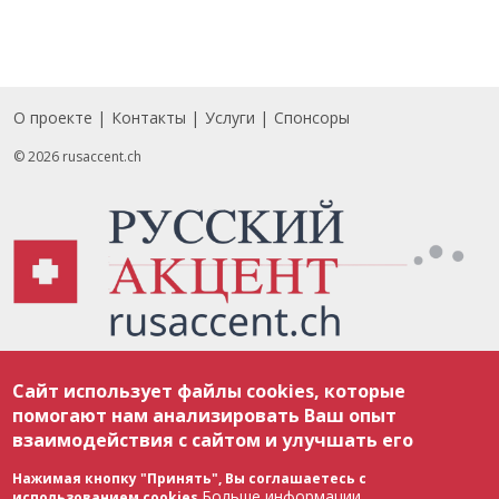
О проекте
Контакты
Услуги
Спонсоры
Footer
© 2026 rusaccent.ch
Все материалы, размещенные на веб-сайте rusaccent.ch, охраняются в
Сайт использует файлы cookies, которые
соответствии с законодательством Швейцарии об авторском праве и
международными соглашениями. Полное или частичное использование
помогают нам анализировать Ваш опыт
материалов возможно только с разрешения редакции. В случае полного
взаимодействия с сайтом и улучшать его
или частичного воспроизведения материалов сайта rusaccent.ch,
ОБЯЗАТЕЛЬНА АКТИВНАЯ ГИПЕРССЫЛКА на конкретный заимствованный
текст. Фотоизображения, размещенные редакцией rusaccent.ch, являются
Нажимая кнопку "Принять", Вы соглашаетесь с
ее исключительной собственностью. Полное или частичное
Больше информации
использованием cookies