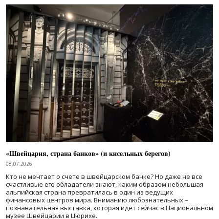
«Швейцария, страна банков» (и кисельных берегов)
08.07.2026
Кто не мечтает о счете в швейцарском банке? Но даже не все
счастливые его обладатели знают, каким образом небольшая
альпийская страна превратилась в один из ведущих
финансовых центров мира. Вниманию любознательных –
познавательная выставка, которая идет сейчас в Национальном
музее Швейцарии в Цюрихе.