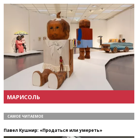
Назад
Вперёд
МАРИСОЛЬ
САМОЕ ЧИТАЕМОЕ
Павел Кушнир: «Продаться или умереть»