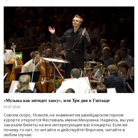
«Музыка как антидот хаосу», или Три дня в Гштааде
03.07.2026
Совсем скоро, 16 июля, на знаменитом швейцарском горном
курорте откроется Фестиваль имени Менухина. Надеюсь, вы уже
заказали билеты на все интересующие вас концерты. Если же
почему-то нет, то читайте и действуйте! Впрочем, читайте в
любом случае.