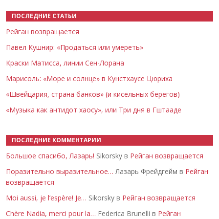
ПОСЛЕДНИЕ СТАТЬИ
Рейган возвращается
Павел Кушнир: «Продаться или умереть»
Краски Матисса, линии Сен-Лорана
Марисоль: «Море и солнце» в Кунстхаусе Цюриха
«Швейцария, страна банков» (и кисельных берегов)
«Музыка как антидот хаосу», или Три дня в Гштааде
ПОСЛЕДНИЕ КОММЕНТАРИИ
Большое спасибо, Лазарь!
Sikorsky в
Рейган возвращается
Поразительно выразительное…
Лазарь Фрейдгейм в
Рейган
возвращается
Moi aussi, je l’espère! Je…
Sikorsky в
Рейган возвращается
Chère Nadia, merci pour la…
Federica Brunelli в
Рейган