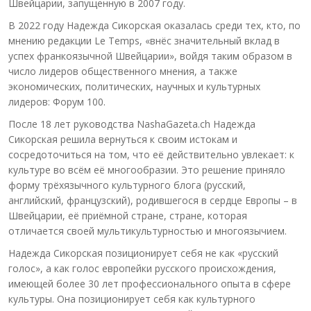
Швейцарии, запущенную в 2007 году.
В 2022 году Надежда Сикорская оказалась среди тех, кто, по
мнению редакции Le Temps, «внёс значительный вклад в
успех франкоязычной Швейцарии», войдя таким образом в
число лидеров общественного мнения, а также
экономических, политических, научных и культурных
лидеров: Форум 100.
После 18 лет руководства NashaGazeta.ch Надежда
Сикорская решила вернуться к своим истокам и
сосредоточиться на том, что её действительно увлекает: к
культуре во всём её многообразии. Это решение приняло
форму трёхязычного культурного блога (русский,
английский, французский), родившегося в сердце Европы – в
Швейцарии, её приёмной стране, стране, которая
отличается своей мультикультурностью и многоязычием.
Надежда Сикорская позиционирует себя не как «русский
голос», а как голос европейки русского происхождения,
имеющей более 30 лет профессионального опыта в сфере
культуры. Она позиционирует себя как культурного