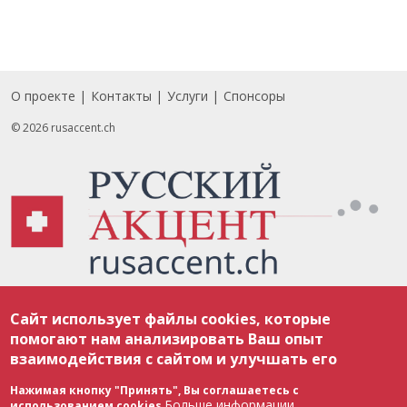
О проекте
Контакты
Услуги
Спонсоры
Footer
© 2026 rusaccent.ch
Все материалы, размещенные на веб-сайте rusaccent.ch, охраняются в
Сайт использует файлы cookies, которые
соответствии с законодательством Швейцарии об авторском праве и
международными соглашениями. Полное или частичное использование
помогают нам анализировать Ваш опыт
материалов возможно только с разрешения редакции. В случае полного
взаимодействия с сайтом и улучшать его
или частичного воспроизведения материалов сайта rusaccent.ch,
ОБЯЗАТЕЛЬНА АКТИВНАЯ ГИПЕРССЫЛКА на конкретный заимствованный
текст. Фотоизображения, размещенные редакцией rusaccent.ch, являются
Нажимая кнопку "Принять", Вы соглашаетесь с
ее исключительной собственностью. Полное или частичное
Больше информации
использованием cookies