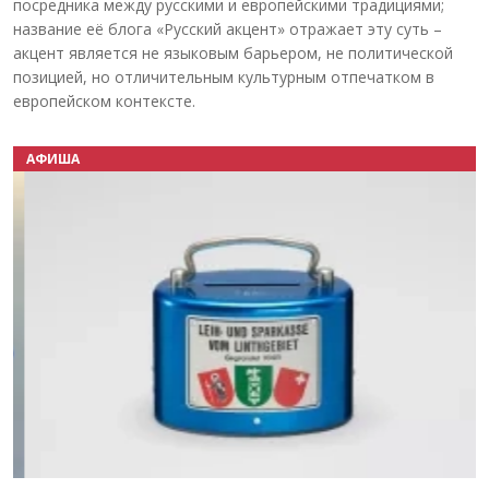
посредника между русскими и европейскими традициями;
название её блога «Русский акцент» отражает эту суть –
акцент является не языковым барьером, не политической
позицией, но отличительным культурным отпечатком в
европейском контексте.
АФИША
Назад
Вперёд