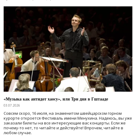
«Музыка как антидот хаосу», или Три дня в Гштааде
03.07.2026
Совсем скоро, 16 июля, на знаменитом швейцарском горном
курорте откроется Фестиваль имени Менухина. Надеюсь, вы уже
заказали билеты на все интересующие вас концерты. Если же
почему-то нет, то читайте и действуйте! Впрочем, читайте в
любом случае.