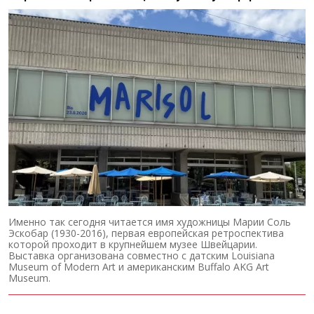
Именно так сегодня читается имя художницы Марии Соль
Эскобар (1930-2016), первая европейская ретроспектива
которой проходит в крупнейшем музее Швейцарии.
Выставка организована совместно с датским Louisiana
Museum of Modern Art и американским Buffalo AKG Art
Museum.