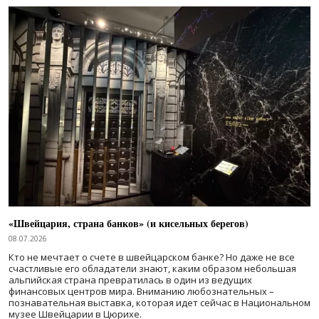
«Швейцария, страна банков» (и кисельных берегов)
08.07.2026
Кто не мечтает о счете в швейцарском банке? Но даже не все
счастливые его обладатели знают, каким образом небольшая
альпийская страна превратилась в один из ведущих
финансовых центров мира. Вниманию любознательных –
познавательная выставка, которая идет сейчас в Национальном
музее Швейцарии в Цюрихе.