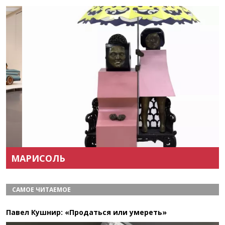
Назад
Вперёд
МАРИСОЛЬ
САМОЕ ЧИТАЕМОЕ
Павел Кушнир: «Продаться или умереть»