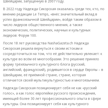
Швейцарии, запущенную в 2007 году.
В 2022 году Надежда Сикорская оказалась среди тех, кто, по
мнению редакции Le Temps, «внёс значительный вклад в
успех франкоязычной Швейцарии», войдя таким образом в
число лидеров общественного мнения, а также
экономических, политических, научных и культурных
лидеров: Форум 100.
После 18 лет руководства NashaGazeta.ch Надежда
Сикорская решила вернуться к своим истокам и
сосредоточиться на том, что её действительно увлекает: к
культуре во всём её многообразии. Это решение приняло
форму трёхязычного культурного блога (русский,
английский, французский), родившегося в сердце Европы – в
Швейцарии, её приёмной стране, стране, которая
отличается своей мультикультурностью и многоязычием.
Надежда Сикорская позиционирует себя не как «русский
голос», а как голос европейки русского происхождения,
имеющей более 30 лет профессионального опыта в сфере
культуры. Она позиционирует себя как культурного