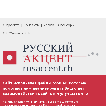
О проекте
Контакты
Услуги
Спонсоры
Footer
© 2026 rusaccent.ch
Все материалы, размещенные на веб-сайте rusaccent.ch, охраняются в
Сайт использует файлы cookies, которые
соответствии с законодательством Швейцарии об авторском праве и
международными соглашениями. Полное или частичное использование
помогают нам анализировать Ваш опыт
материалов возможно только с разрешения редакции. В случае полного
взаимодействия с сайтом и улучшать его
или частичного воспроизведения материалов сайта rusaccent.ch,
ОБЯЗАТЕЛЬНА АКТИВНАЯ ГИПЕРССЫЛКА на конкретный заимствованный
текст. Фотоизображения, размещенные редакцией rusaccent.ch, являются
Нажимая кнопку "Принять", Вы соглашаетесь с
ее исключительной собственностью. Полное или частичное
Больше информации
использованием cookies