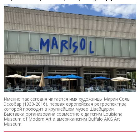
Именно так сегодня читается имя художницы Марии Соль
Эскобар (1930-2016), первая европейская ретроспектива
которой проходит в крупнейшем музее Швейцарии.
Выставка организована совместно с датским Louisiana
Museum of Modern Art и американским Buffalo AKG Art
Museum.