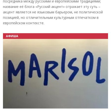
посредника между русскими и европейскими традициями;
название её блога «Русский акцент» отражает эту суть –
акцент является не языковым барьером, не политической
позицией, но отличительным культурным отпечатком в
европейском контексте.
АФИША
Назад
Вперёд