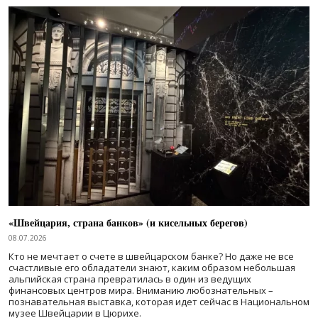
«Швейцария, страна банков» (и кисельных берегов)
08.07.2026
Кто не мечтает о счете в швейцарском банке? Но даже не все
счастливые его обладатели знают, каким образом небольшая
альпийская страна превратилась в один из ведущих
финансовых центров мира. Вниманию любознательных –
познавательная выставка, которая идет сейчас в Национальном
музее Швейцарии в Цюрихе.