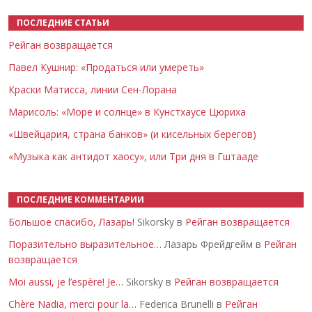
ПОСЛЕДНИЕ СТАТЬИ
Рейган возвращается
Павел Кушнир: «Продаться или умереть»
Краски Матисса, линии Сен-Лорана
Марисоль: «Море и солнце» в Кунстхаусе Цюриха
«Швейцария, страна банков» (и кисельных берегов)
«Музыка как антидот хаосу», или Три дня в Гштааде
ПОСЛЕДНИЕ КОММЕНТАРИИ
Большое спасибо, Лазарь!
Sikorsky в
Рейган возвращается
Поразительно выразительное…
Лазарь Фрейдгейм в
Рейган
возвращается
Moi aussi, je l’espère! Je…
Sikorsky в
Рейган возвращается
Chère Nadia, merci pour la…
Federica Brunelli в
Рейган