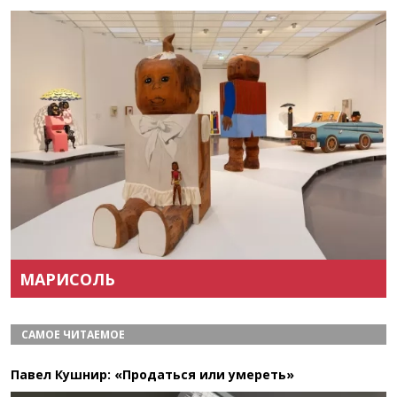
Назад
Вперёд
МАРИСОЛЬ
САМОЕ ЧИТАЕМОЕ
Павел Кушнир: «Продаться или умереть»