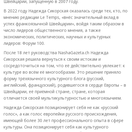
Швейцарии, запущенную в 2007 году.
В 2022 году Надежда Сикорская оказалась среди тех, кто, по
мнению редакции Le Temps, «внёс значительный вклад в
успех франкоязычной Швейцарии», войдя таким образом в
число лидеров общественного мнения, а также
экономических, политических, научных и культурных
лидеров: Форум 100.
После 18 лет руководства NashaGazeta.ch Надежда
Сикорская решила вернуться к своим истокам и
сосредоточиться на том, что её действительно увлекает: к
культуре во всём её многообразии. Это решение приняло
форму трёхязычного культурного блога (русский,
английский, французский), родившегося в сердце Европы – в
Швейцарии, её приёмной стране, стране, которая
отличается своей мультикультурностью и многоязычием.
Надежда Сикорская позиционирует себя не как «русский
голос», а как голос европейки русского происхождения,
имеющей более 30 лет профессионального опыта в сфере
культуры. Она позиционирует себя как культурного