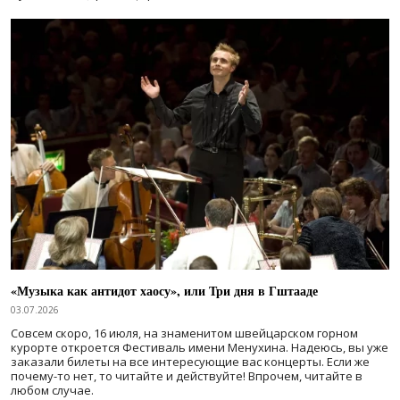
«Музыка как антидот хаосу», или Три дня в Гштааде
03.07.2026
Совсем скоро, 16 июля, на знаменитом швейцарском горном
курорте откроется Фестиваль имени Менухина. Надеюсь, вы уже
заказали билеты на все интересующие вас концерты. Если же
почему-то нет, то читайте и действуйте! Впрочем, читайте в
любом случае.