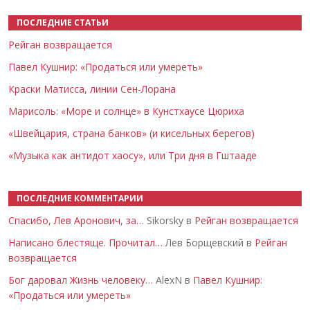
ПОСЛЕДНИЕ СТАТЬИ
Рейган возвращается
Павел Кушнир: «Продаться или умереть»
Краски Матисса, линии Сен-Лорана
Марисоль: «Море и солнце» в Кунстхаусе Цюриха
«Швейцария, страна банков» (и кисельных берегов)
«Музыка как антидот хаосу», или Три дня в Гштааде
ПОСЛЕДНИЕ КОММЕНТАРИИ
Спасибо, Лев Аронович, за…
Sikorsky в
Рейган возвращается
Написано блестяще. Прочитал…
Лев Борщевский в
Рейган
возвращается
Бог даровал Жизнь человеку…
AlexN в
Павел Кушнир:
«Продаться или умереть»