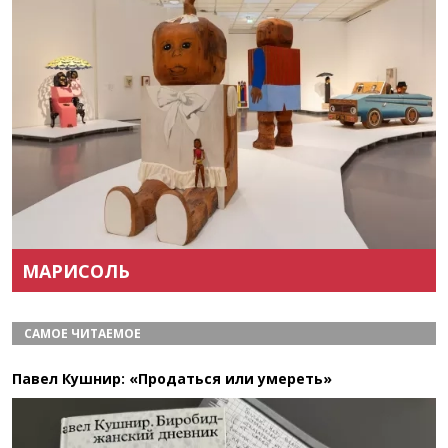
Назад
Вперёд
МАРИСОЛЬ
САМОЕ ЧИТАЕМОЕ
Павел Кушнир: «Продаться или умереть»