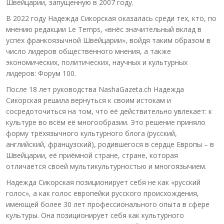
Швейцарии, запущенную в 2007 году.
В 2022 году Надежда Сикорская оказалась среди тех, кто, по
мнению редакции Le Temps, «внёс значительный вклад в
успех франкоязычной Швейцарии», войдя таким образом в
число лидеров общественного мнения, а также
экономических, политических, научных и культурных
лидеров: Форум 100.
После 18 лет руководства NashaGazeta.ch Надежда
Сикорская решила вернуться к своим истокам и
сосредоточиться на том, что её действительно увлекает: к
культуре во всём её многообразии. Это решение приняло
форму трёхязычного культурного блога (русский,
английский, французский), родившегося в сердце Европы – в
Швейцарии, её приёмной стране, стране, которая
отличается своей мультикультурностью и многоязычием.
Надежда Сикорская позиционирует себя не как «русский
голос», а как голос европейки русского происхождения,
имеющей более 30 лет профессионального опыта в сфере
культуры. Она позиционирует себя как культурного