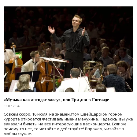
«Музыка как антидот хаосу», или Три дня в Гштааде
03.07.2026
Совсем скоро, 16 июля, на знаменитом швейцарском горном
курорте откроется Фестиваль имени Менухина. Надеюсь, вы уже
заказали билеты на все интересующие вас концерты. Если же
почему-то нет, то читайте и действуйте! Впрочем, читайте в
любом случае.