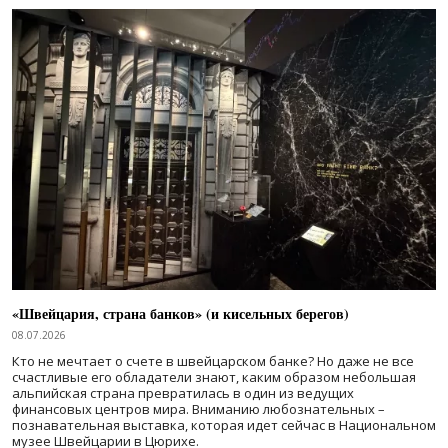
«Швейцария, страна банков» (и кисельных берегов)
08.07.2026
Кто не мечтает о счете в швейцарском банке? Но даже не все
счастливые его обладатели знают, каким образом небольшая
альпийская страна превратилась в один из ведущих
финансовых центров мира. Вниманию любознательных –
познавательная выставка, которая идет сейчас в Национальном
музее Швейцарии в Цюрихе.