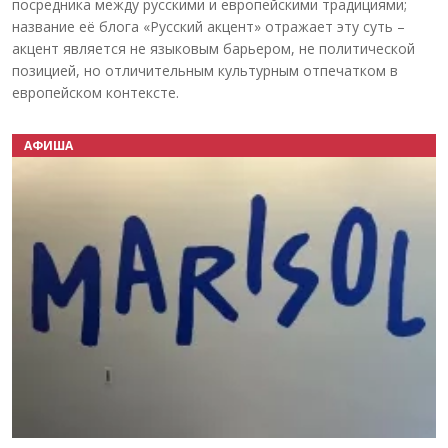
посредника между русскими и европейскими традициями;
название её блога «Русский акцент» отражает эту суть –
акцент является не языковым барьером, не политической
позицией, но отличительным культурным отпечатком в
европейском контексте.
АФИША
Назад
Вперёд