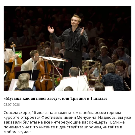
«Музыка как антидот хаосу», или Три дня в Гштааде
03.07.2026
Совсем скоро, 16 июля, на знаменитом швейцарском горном
курорте откроется Фестиваль имени Менухина. Надеюсь, вы уже
заказали билеты на все интересующие вас концерты. Если же
почему-то нет, то читайте и действуйте! Впрочем, читайте в
любом случае.