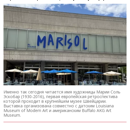
Именно так сегодня читается имя художницы Марии Соль
Эскобар (1930-2016), первая европейская ретроспектива
которой проходит в крупнейшем музее Швейцарии.
Выставка организована совместно с датским Louisiana
Museum of Modern Art и американским Buffalo AKG Art
Museum.