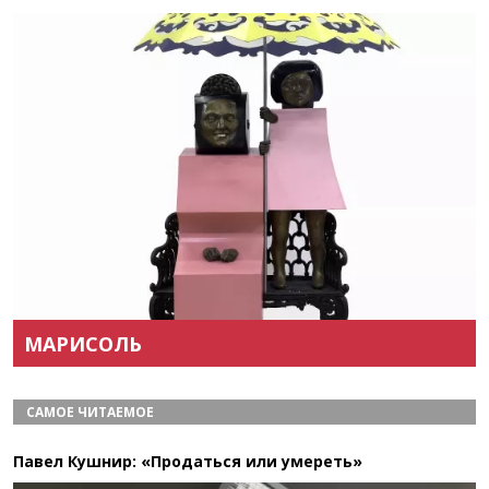
Назад
Вперёд
МАРИСОЛЬ
САМОЕ ЧИТАЕМОЕ
Павел Кушнир: «Продаться или умереть»