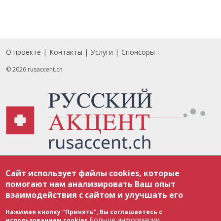
О проекте
Контакты
Услуги
Спонсоры
Footer
© 2026 rusaccent.ch
Все материалы, размещенные на веб-сайте rusaccent.ch, охраняются в
Сайт использует файлы cookies, которые
соответствии с законодательством Швейцарии об авторском праве и
международными соглашениями. Полное или частичное использование
помогают нам анализировать Ваш опыт
материалов возможно только с разрешения редакции. В случае полного
взаимодействия с сайтом и улучшать его
или частичного воспроизведения материалов сайта rusaccent.ch,
ОБЯЗАТЕЛЬНА АКТИВНАЯ ГИПЕРССЫЛКА на конкретный заимствованный
текст. Фотоизображения, размещенные редакцией rusaccent.ch, являются
Нажимая кнопку "Принять", Вы соглашаетесь с
ее исключительной собственностью. Полное или частичное
Больше информации
использованием cookies