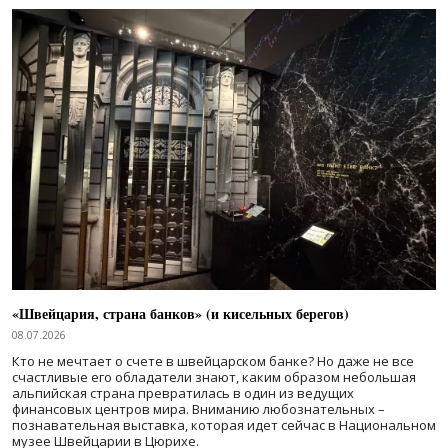
«Швейцария, страна банков» (и кисельных берегов)
08.07.2026
Кто не мечтает о счете в швейцарском банке? Но даже не все
счастливые его обладатели знают, каким образом небольшая
альпийская страна превратилась в один из ведущих
финансовых центров мира. Вниманию любознательных –
познавательная выставка, которая идет сейчас в Национальном
музее Швейцарии в Цюрихе.