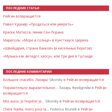
ПОСЛЕДНИЕ СТАТЬИ
Рейган возвращается
Павел Кушнир: «Продаться или умереть»
Краски Матисса, линии Сен-Лорана
Марисоль: «Море и солнце» в Кунстхаусе Цюриха
«Швейцария, страна банков» (и кисельных берегов)
«Музыка как антидот хаосу», или Три дня в Гштааде
ПОСЛЕДНИЕ КОММЕНТАРИИ
Большое спасибо, Лазарь!
Sikorsky в
Рейган возвращается
Поразительно выразительное…
Лазарь Фрейдгейм в
Рейган
возвращается
Moi aussi, je l’espère! Je…
Sikorsky в
Рейган возвращается
Chère Nadia, merci pour la…
Federica Brunelli в
Рейган