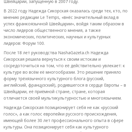
Швейцарии, запущенную в 2007 году.
В 2022 году Надежда Сикорская оказалась среди тех, кто, по
мнению редакции Le Temps, «внёс значительный вклад в
успех франкоязычной Швейцарии», войдя таким образом в
число лидеров общественного мнения, а также
экономических, политических, научных и культурных
лидеров: Форум 100.
После 18 лет руководства NashaGazeta.ch Надежда
Сикорская решила вернуться к своим истокам и
сосредоточиться на том, что её действительно увлекает: к
культуре во всём её многообразии. Это решение приняло
форму трёхязычного культурного блога (русский,
английский, французский), родившегося в сердце Европы – в
Швейцарии, её приёмной стране, стране, которая
отличается своей мультикультурностью и многоязычием.
Надежда Сикорская позиционирует себя не как «русский
голос», а как голос европейки русского происхождения,
имеющей более 30 лет профессионального опыта в сфере
культуры. Она позиционирует себя как культурного