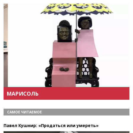
Назад
Вперёд
МАРИСОЛЬ
САМОЕ ЧИТАЕМОЕ
Павел Кушнир: «Продаться или умереть»