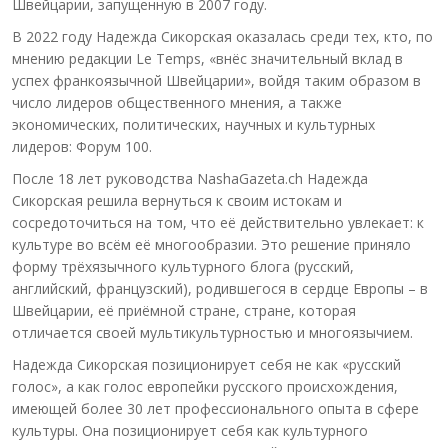
Швейцарии, запущенную в 2007 году.
В 2022 году Надежда Сикорская оказалась среди тех, кто, по
мнению редакции Le Temps, «внёс значительный вклад в
успех франкоязычной Швейцарии», войдя таким образом в
число лидеров общественного мнения, а также
экономических, политических, научных и культурных
лидеров: Форум 100.
После 18 лет руководства NashaGazeta.ch Надежда
Сикорская решила вернуться к своим истокам и
сосредоточиться на том, что её действительно увлекает: к
культуре во всём её многообразии. Это решение приняло
форму трёхязычного культурного блога (русский,
английский, французский), родившегося в сердце Европы – в
Швейцарии, её приёмной стране, стране, которая
отличается своей мультикультурностью и многоязычием.
Надежда Сикорская позиционирует себя не как «русский
голос», а как голос европейки русского происхождения,
имеющей более 30 лет профессионального опыта в сфере
культуры. Она позиционирует себя как культурного