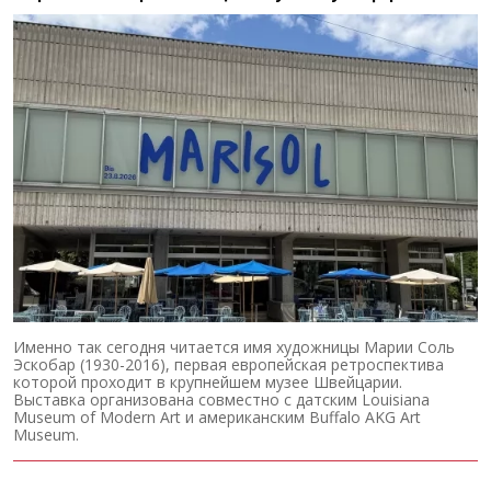
Именно так сегодня читается имя художницы Марии Соль
Эскобар (1930-2016), первая европейская ретроспектива
которой проходит в крупнейшем музее Швейцарии.
Выставка организована совместно с датским Louisiana
Museum of Modern Art и американским Buffalo AKG Art
Museum.