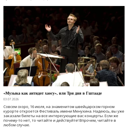
«Музыка как антидот хаосу», или Три дня в Гштааде
03.07.2026
Совсем скоро, 16 июля, на знаменитом швейцарском горном
курорте откроется Фестиваль имени Менухина. Надеюсь, вы уже
заказали билеты на все интересующие вас концерты. Если же
почему-то нет, то читайте и действуйте! Впрочем, читайте в
любом случае.