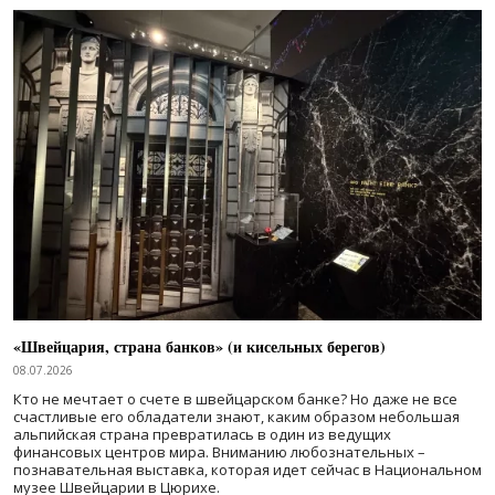
«Швейцария, страна банков» (и кисельных берегов)
08.07.2026
Кто не мечтает о счете в швейцарском банке? Но даже не все
счастливые его обладатели знают, каким образом небольшая
альпийская страна превратилась в один из ведущих
финансовых центров мира. Вниманию любознательных –
познавательная выставка, которая идет сейчас в Национальном
музее Швейцарии в Цюрихе.