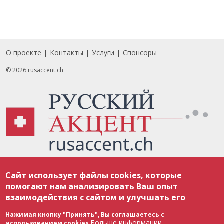
О проекте
Контакты
Услуги
Спонсоры
Footer
© 2026 rusaccent.ch
Все материалы, размещенные на веб-сайте rusaccent.ch, охраняются в
Сайт использует файлы cookies, которые
соответствии с законодательством Швейцарии об авторском праве и
международными соглашениями. Полное или частичное использование
помогают нам анализировать Ваш опыт
материалов возможно только с разрешения редакции. В случае полного
взаимодействия с сайтом и улучшать его
или частичного воспроизведения материалов сайта rusaccent.ch,
ОБЯЗАТЕЛЬНА АКТИВНАЯ ГИПЕРССЫЛКА на конкретный заимствованный
текст. Фотоизображения, размещенные редакцией rusaccent.ch, являются
Нажимая кнопку "Принять", Вы соглашаетесь с
ее исключительной собственностью. Полное или частичное
Больше информации
использованием cookies