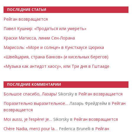
ПОСЛЕДНИЕ СТАТЬИ
Рейган возвращается
Павел Кушнир: «Продаться или умереть»
Краски Матисса, линии Сен-Лорана
Марисоль: «Море и солнце» в Кунстхаусе Цюриха
«Швейцария, страна банков» (и кисельных берегов)
«Музыка как антидот хаосу», или Три дня в Гштааде
ПОСЛЕДНИЕ КОММЕНТАРИИ
Большое спасибо, Лазарь!
Sikorsky в
Рейган возвращается
Поразительно выразительное…
Лазарь Фрейдгейм в
Рейган
возвращается
Moi aussi, je l’espère! Je…
Sikorsky в
Рейган возвращается
Chère Nadia, merci pour la…
Federica Brunelli в
Рейган