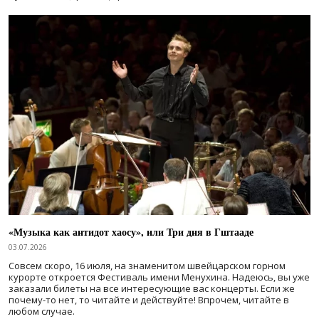
«Музыка как антидот хаосу», или Три дня в Гштааде
03.07.2026
Совсем скоро, 16 июля, на знаменитом швейцарском горном
курорте откроется Фестиваль имени Менухина. Надеюсь, вы уже
заказали билеты на все интересующие вас концерты. Если же
почему-то нет, то читайте и действуйте! Впрочем, читайте в
любом случае.