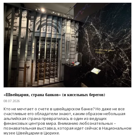
«Швейцария, страна банков» (и кисельных берегов)
08.07.2026
Кто не мечтает о счете в швейцарском банке? Но даже не все
счастливые его обладатели знают, каким образом небольшая
альпийская страна превратилась в один из ведущих
финансовых центров мира. Вниманию любознательных –
познавательная выставка, которая идет сейчас в Национальном
музее Швейцарии в Цюрихе.