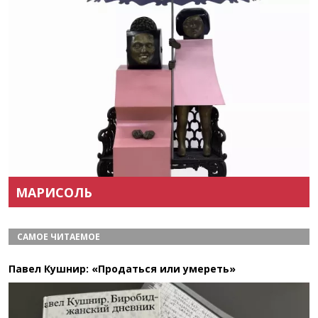
Назад
Вперёд
МАРИСОЛЬ
САМОЕ ЧИТАЕМОЕ
Павел Кушнир: «Продаться или умереть»