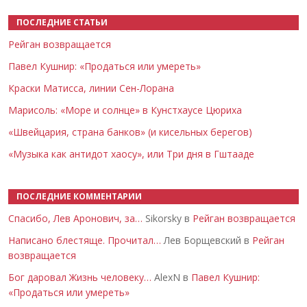
ПОСЛЕДНИЕ СТАТЬИ
Рейган возвращается
Павел Кушнир: «Продаться или умереть»
Краски Матисса, линии Сен-Лорана
Марисоль: «Море и солнце» в Кунстхаусе Цюриха
«Швейцария, страна банков» (и кисельных берегов)
«Музыка как антидот хаосу», или Три дня в Гштааде
ПОСЛЕДНИЕ КОММЕНТАРИИ
Спасибо, Лев Аронович, за…
Sikorsky в
Рейган возвращается
Написано блестяще. Прочитал…
Лев Борщевский в
Рейган
возвращается
Бог даровал Жизнь человеку…
AlexN в
Павел Кушнир:
«Продаться или умереть»