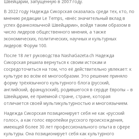
Швейцарии, запущенную в 2007 году.
В 2022 году Надежда Сикорская оказалась среди тех, кто, по
мнению редакции Le Temps, «внёс значительный вклад в
успех франкоязычной Швейцарии», войдя таким образом в
число лидеров общественного мнения, а также
экономических, политических, научных и культурных
лидеров: Форум 100.
После 18 лет руководства NashaGazeta.ch Надежда
Сикорская решила вернуться к своим истокам и
сосредоточиться на том, что её действительно увлекает: к
культуре во всём её многообразии. Это решение приняло
форму трёхязычного культурного блога (русский,
английский, французский), родившегося в сердце Европы – в
Швейцарии, её приёмной стране, стране, которая
отличается своей мультикультурностью и многоязычием.
Надежда Сикорская позиционирует себя не как «русский
голос», а как голос европейки русского происхождения,
имеющей более 30 лет профессионального опыта в сфере
культуры. Она позиционирует себя как культурного