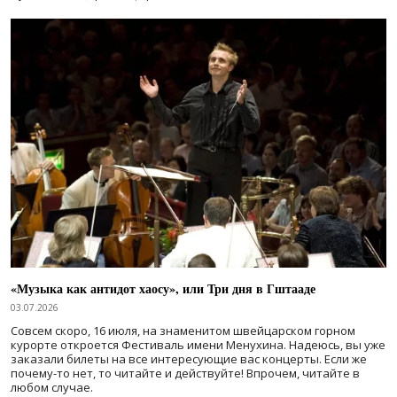
«Музыка как антидот хаосу», или Три дня в Гштааде
03.07.2026
Совсем скоро, 16 июля, на знаменитом швейцарском горном
курорте откроется Фестиваль имени Менухина. Надеюсь, вы уже
заказали билеты на все интересующие вас концерты. Если же
почему-то нет, то читайте и действуйте! Впрочем, читайте в
любом случае.