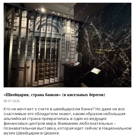
«Швейцария, страна банков» (и кисельных берегов)
08.07.2026
Кто не мечтает о счете в швейцарском банке? Но даже не все
счастливые его обладатели знают, каким образом небольшая
альпийская страна превратилась в один из ведущих
финансовых центров мира. Вниманию любознательных –
познавательная выставка, которая идет сейчас в Национальном
музее Швейцарии в Цюрихе.