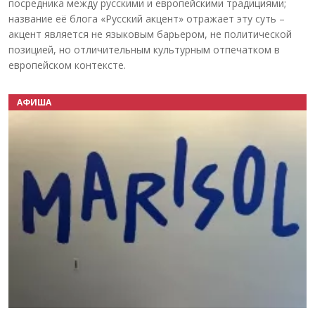
посредника между русскими и европейскими традициями;
название её блога «Русский акцент» отражает эту суть –
акцент является не языковым барьером, не политической
позицией, но отличительным культурным отпечатком в
европейском контексте.
АФИША
Назад
Вперёд