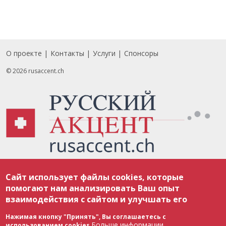
О проекте
Контакты
Услуги
Спонсоры
Footer
© 2026 rusaccent.ch
Все материалы, размещенные на веб-сайте rusaccent.ch, охраняются в
Сайт использует файлы cookies, которые
соответствии с законодательством Швейцарии об авторском праве и
международными соглашениями. Полное или частичное использование
помогают нам анализировать Ваш опыт
материалов возможно только с разрешения редакции. В случае полного
взаимодействия с сайтом и улучшать его
или частичного воспроизведения материалов сайта rusaccent.ch,
ОБЯЗАТЕЛЬНА АКТИВНАЯ ГИПЕРССЫЛКА на конкретный заимствованный
текст. Фотоизображения, размещенные редакцией rusaccent.ch, являются
Нажимая кнопку "Принять", Вы соглашаетесь с
ее исключительной собственностью. Полное или частичное
Больше информации
использованием cookies