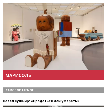
Назад
Вперёд
МАРИСОЛЬ
САМОЕ ЧИТАЕМОЕ
Павел Кушнир: «Продаться или умереть»