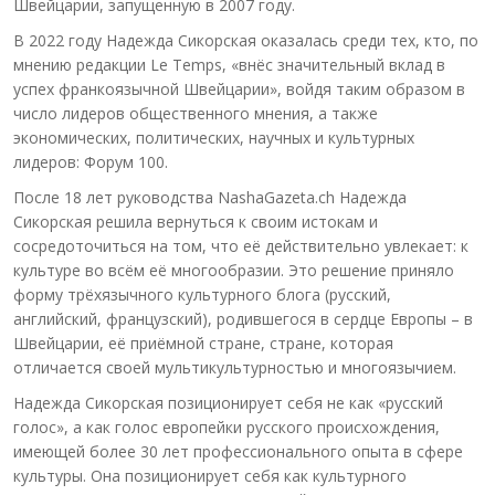
Швейцарии, запущенную в 2007 году.
В 2022 году Надежда Сикорская оказалась среди тех, кто, по
мнению редакции Le Temps, «внёс значительный вклад в
успех франкоязычной Швейцарии», войдя таким образом в
число лидеров общественного мнения, а также
экономических, политических, научных и культурных
лидеров: Форум 100.
После 18 лет руководства NashaGazeta.ch Надежда
Сикорская решила вернуться к своим истокам и
сосредоточиться на том, что её действительно увлекает: к
культуре во всём её многообразии. Это решение приняло
форму трёхязычного культурного блога (русский,
английский, французский), родившегося в сердце Европы – в
Швейцарии, её приёмной стране, стране, которая
отличается своей мультикультурностью и многоязычием.
Надежда Сикорская позиционирует себя не как «русский
голос», а как голос европейки русского происхождения,
имеющей более 30 лет профессионального опыта в сфере
культуры. Она позиционирует себя как культурного