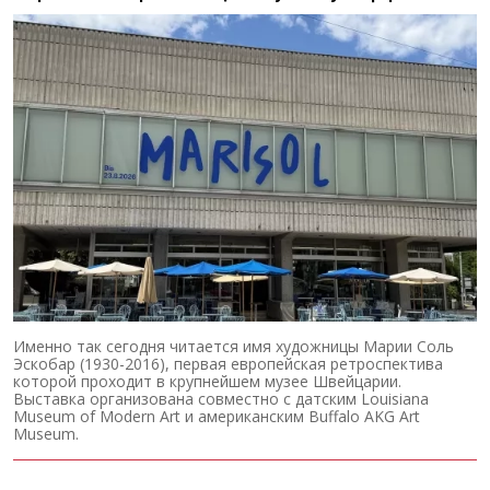
Именно так сегодня читается имя художницы Марии Соль
Эскобар (1930-2016), первая европейская ретроспектива
которой проходит в крупнейшем музее Швейцарии.
Выставка организована совместно с датским Louisiana
Museum of Modern Art и американским Buffalo AKG Art
Museum.