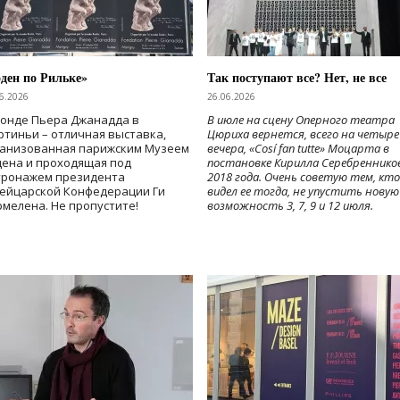
ден по Рильке»
Так поступают все? Нет, не все
6.2026
26.06.2026
Фонде Пьера Джанадда в
В июле на сцену Оперного театра
тиньи – отличная выставка,
Цюриха вернется, всего на четыре
ганизованная парижским Музеем
вечера, «Cosí fan tutte» Моцарта в
дена и проходящая под
постановке Кирилла Серебреннико
тронажем президента
2018 года. Очень советую тем, кто
ейцарской Конфедерации Ги
видел ее тогда, не упустить новую
мелена. Не пропустите!
возможность 3, 7, 9 и 12 июля.