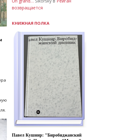
Un grand…
Sikorsky в
Рейган
возвращается
КНИЖНАЯ ПОЛКА
м
ера
ную
ля.
Павел Кушнир: "Биробиджанский