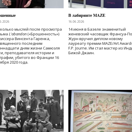
ошенные
В лабиринте MAZE
6.2026
16.06.2026
колько мыслей после просмотра
14 июня в Базеле знаменитый
льма
L'abandon
(«Брошенность»)
женевский часовщик Франсуа-П
иссера Винсента Гаренка,
Журн вручил диплом новому
священного последним
лауреату премии MAZE/Art Award
иннадцати дням жизни Самюэля
F.P. Journe. Им стал мастер из Ин
и, преподавателя истории и
Бижой Джаин.
графии, убитого во Франции 16
ября 2020 года.