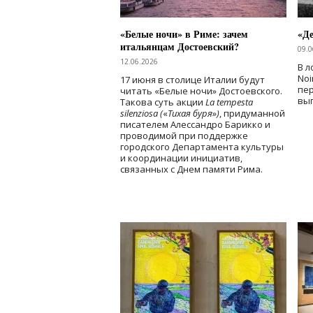
«Белые ночи» в Риме: зачем
«Д
итальянцам Достоевский?
09.0
12.06.2026
В л
Noi
17 июня в столице Италии будут
пе
читать «Белые ночи» Достоевского.
вы
Такова суть акции
La tempesta
silenziosa (
«
Тихая буря
»
)
, придуманной
писателем Алессандро Барикко и
проводимой при поддержке
городского Департамента культуры
и координации инициатив,
связанных с Днем памяти Рима.