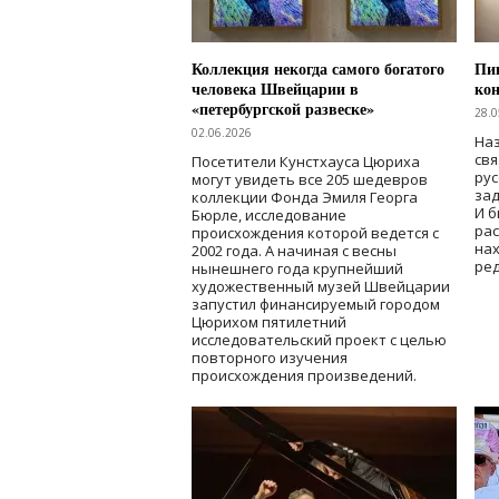
Коллекция некогда самого богатого
Пик
человека Швейцарии в
кон
«петербургской развеске»
28.0
02.06.2026
Наз
свя
Посетители Кунстхауса Цюриха
рус
могут увидеть все 205 шедевров
зад
коллекции Фонда Эмиля Георга
И б
Бюрле, исследование
рас
происхождения которой ведется с
нах
2002 года. А начиная с весны
ред
нынешнего года крупнейший
художественный музей Швейцарии
запустил финансируемый городом
Цюрихом пятилетний
исследовательский проект с целью
повторного изучения
происхождения произведений.