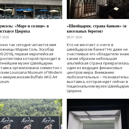
исоль: «Море и солнце» в
«Швейцария, страна банков» (и
нстхаусе Цюриха
кисельных берегов)
7.2026
08.07.2026
нно так сегодня читается имя
Кто не мечтает о счете в
дожницы Марии Соль Эскобар
швейцарском банке? Но даже не 
30-2016), первая европейская
счастливые его обладатели знаю
роспектива которой проходит в
каким образом небольшая
упнейшем музее Швейцарии.
альпийская страна превратилась
тавка организована совместно с
один из ведущих финансовых
ским Louisiana Museum of Modern
центров мира. Вниманию
 и американским Buffalo AKG Art
любознательных – познаватель
seum.
выставка, которая идет сейчас в
Национальном музее Швейцарии
Цюрихе.