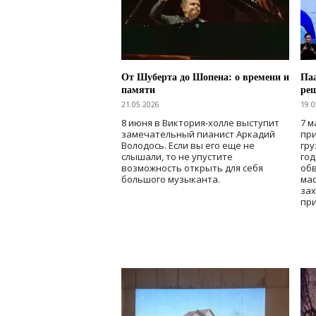
От Шуберта до Шопена: о времени и
Паа
памяти
ре
21.05.2026
19.0
8 июня в Виктория-холле выступит
7 м
замечательный пианист Аркадий
при
Володось. Если вы его еще не
гру
слышали, то не упустите
го
возможность открыть для себя
об
большого музыканта.
мас
зах
при