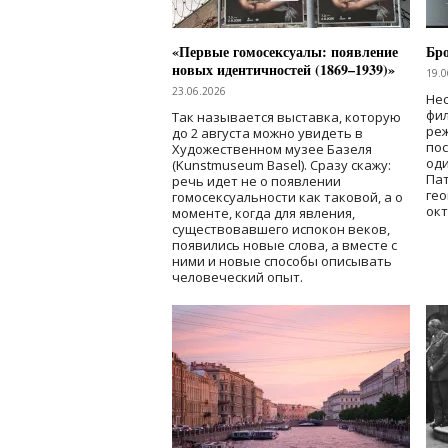
«Первые гомосексуалы: появление
Бр
новых идентичностей (1869–1939)»
19.0
23.06.2026
Нес
фи
Так называется выставка, которую
реж
до 2 августа можно увидеть в
по
Художественном музее Базеля
од
(Kunstmuseum Basel). Сразу скажу:
Пат
речь идет не о появлении
гео
гомосексуальности как таковой, а о
окт
моменте, когда для явления,
существовавшего испокон веков,
появились новые слова, а вместе с
ними и новые способы описывать
человеческий опыт.