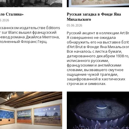
ело Сталина»
Русская загадка в Фонде Яна
Михальского
6.2026
05.06.2026
озаннском издательстве Éditions
r sur Blanc вышел французский
Русский акцент в коллекции Art Br
ревод романа Джайлса Милтона,
Я совершенно не ожидала
полненный Флоранс Герц.
обнаружить его на выставке Écrit
d’Art Brut в Фонде Яна Михальског
Все началось с листка бумаги,
датированного декабрем 1938 го
исписанного русскими,
французскими и английскими
словами, вызвавшего смутное
ощущение чужой трагедии,
зашифрованной в хаотических
строчках и символах.