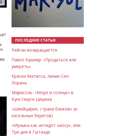
Назад
Вперёд
ut?
ПОСЛЕДНИЕ СТАТЬИ
s
о.
Рейган возвращается
да,
Павел Кушнир: «Продаться или
умереть»
Краски Матисса, линии Сен-
Лорана
Марисоль: «Море и солнце» в
Кунстхаусе Цюриха
«Швейцария, страна банков» (и
кисельных берегов)
«Музыка как антидот хаосу», или
Три дня в Гштааде