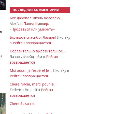
ПОСЛЕДНИЕ КОММЕНТАРИИ
Бог даровал Жизнь человеку…
AlexN в
Павел Кушнир:
«Продаться или умереть»
 в
Большое спасибо, Лазарь!
Sikorsky
в
Рейган возвращается
Поразительно выразительное…
ой
Лазарь Фрейдгейм в
Рейган
возвращается
Moi aussi, je l’espère! Je…
Sikorsky в
Рейган возвращается
Chère Nadia, merci pour la…
Federica Brunelli в
Рейган
возвращается
Chère Suzanne,