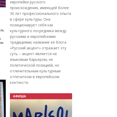
европейки русского
происхождения, имеющей более
30 лет профессионального опыта
в сфере культуры. Она
позиционирует себя как
оль
культурного посредника между
русскими и европейскими
s
традициями; название её блога
дии
«Русский акцент» отражает эту
суть – акцент является не
языковым барьером, не
политической позицией, но
отличительным культурным
отпечатком в европейском
контексте.
АФИША