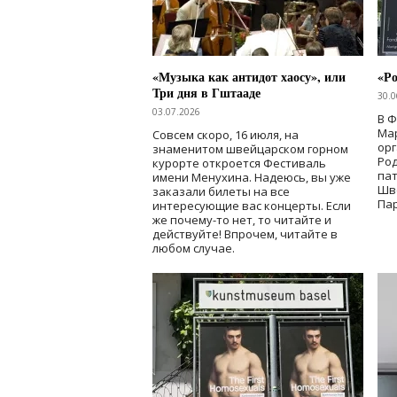
«Музыка как антидот хаосу», или
«Ро
Три дня в Гштааде
30.0
03.07.2026
В 
Мар
Совсем скоро, 16 июля, на
ор
знаменитом швейцарском горном
Ро
курорте откроется Фестиваль
па
имени Менухина. Надеюсь, вы уже
Шв
заказали билеты на все
Пар
интересующие вас концерты. Если
же почему-то нет, то читайте и
действуйте! Впрочем, читайте в
любом случае.