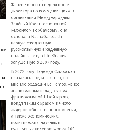
Женеве и опыта в должности
директора по коммуникациям в
организации Международный
Зелёный Крест, основанной
Михаилом Горбачёвым, она
основала NashaGazeta.ch –
первую ежедневную
русскоязычную ежедневную
все
т,
онлайн-газету в Швейцарии,
запущенную в 2007 году.
 в
В 2022 году Надежда Сикорская
ная
оказалась среди тех, кто, по
мнению редакции Le Temps, «внёс
 в
значительный вклад в успех
франкоязычной Швейцарии»,
войдя таким образом в число
лидеров общественного мнения,
а также экономических,
политических, научных и
культурных лидеров: Форум 100.