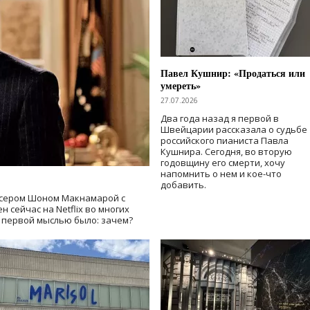
Павел Кушнир: «Продаться или
умереть»
27.07.2026
Два года назад я первой в
Швейцарии рассказала о судьбе
российского пианиста Павла
Кушнира. Сегодня, во вторую
годовщину его смерти, хочу
напомнить о нем и кое-что
добавить.
сером Шоном Макнамарой с
 сейчас на Netflix во многих
й первой мыслью было: зачем?