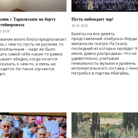
ник с Тарковским на борту
Пусть побеждает хор!
тейнеровоза
26.05.2026
5.2026
Билеты на все девять
представлений «Набукко» Верди
вание моего блога предполагает
миланском театре Ла Скала,
зь с чем-то, пусть не русским, то
последний из которых пройдет 9
скоязычным – надо же было
июня, давно распроданы. Что не
ать самой себе какие-то рамки.
удивительно, учитывая
ывает обидно, когда хочется
гениальность музыки и уровень
сказать о чем-то, а связь не
исполнительского состава, с Анн
одится. Но такое случается
Нетребко в партии Абигайль.
ко.