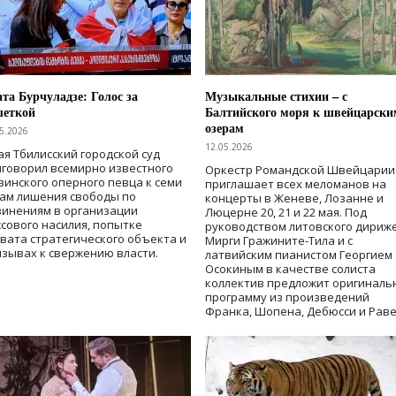
та Бурчуладзе: Голос за
Музыкальные стихии – с
шеткой
Балтийского моря к швейцарски
озерам
5.2026
12.05.2026
ая Тбилисский городской суд
говорил всемирно известного
Оркестр Романдской Швейцарии
зинского оперного певца к семи
приглашает всех меломанов на
дам лишения свободы
по
концерты в Женеве, Лозанне и
винениям в организации
Люцерне 20, 21 и 22 мая. Под
сового насилия, попытке
руководством литовского дириж
вата стратегического объекта и
Мирги Гражините-Тила и с
зывах к свержению власти
.
латвийским пианистом Георгием
Осокиным в качестве солиста
коллектив предложит оригиналь
программу из произведений
Франка, Шопена, Дебюсси и Раве