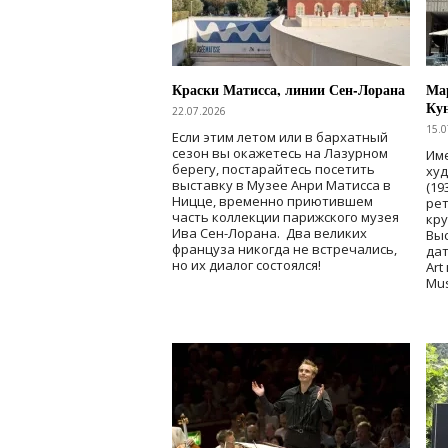
Краски Матисса, линии Сен-Лорана
Мар
Ку
22.07.2026
15.0
Если этим летом или в бархатный
сезон вы окажетесь на Лазурном
Име
берегу, постарайтесь посетить
ху
выставку в Музее Анри Матисса в
(19
Ницце, временно приютившем
рет
часть коллекции парижского музея
кр
Ива Сен-Лорана. Два великих
Выс
француза никогда не встречались,
дат
но их диалог состоялся!
Art
Mu