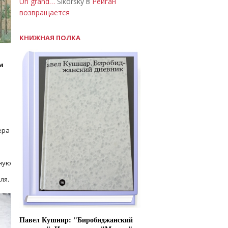
Un grand…
Sikorsky в
Рейган
возвращается
КНИЖНАЯ ПОЛКА
м
ера
ную
ля.
Павел Кушнир: "Биробиджанский