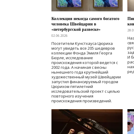
Коллекция некогда самого богатого
Пик
человека Швейцарии в
кон
«петербургской развеске»
28.0
02.06.2026
Наз
свя
Посетители Кунстхауса Цюриха
рус
могут увидеть все 205 шедевров
зад
коллекции Фонда Эмиля Георга
И б
Бюрле, исследование
рас
происхождения которой ведется с
нах
2002 года. А начиная с весны
ред
нынешнего года крупнейший
художественный музей Швейцарии
запустил финансируемый городом
Цюрихом пятилетний
исследовательский проект с целью
повторного изучения
происхождения произведений.