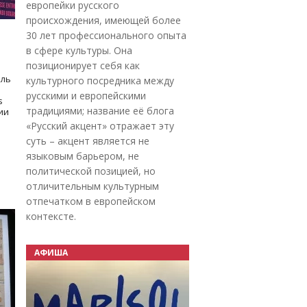
европейки русского
происхождения, имеющей более
30 лет профессионального опыта
в сфере культуры. Она
позиционирует себя как
оль
культурного посредника между
русскими и европейскими
s
традициями; название её блога
дии
«Русский акцент» отражает эту
суть – акцент является не
языковым барьером, не
политической позицией, но
отличительным культурным
отпечатком в европейском
контексте.
АФИША