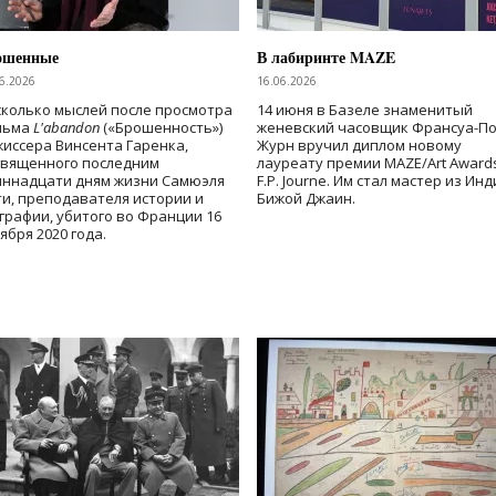
ошенные
В лабиринте MAZE
6.2026
16.06.2026
колько мыслей после просмотра
14 июня в Базеле знаменитый
льма
L'abandon
(«Брошенность»)
женевский часовщик Франсуа-П
иссера Винсента Гаренка,
Журн вручил диплом новому
священного последним
лауреату премии MAZE/Art Award
иннадцати дням жизни Самюэля
F.P. Journe. Им стал мастер из Ин
и, преподавателя истории и
Бижой Джаин.
графии, убитого во Франции 16
ября 2020 года.