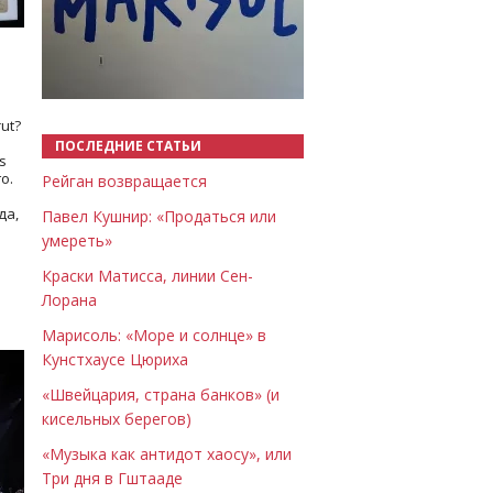
Назад
Вперёд
ut?
ПОСЛЕДНИЕ СТАТЬИ
s
о.
Рейган возвращается
да,
Павел Кушнир: «Продаться или
умереть»
Краски Матисса, линии Сен-
Лорана
Марисоль: «Море и солнце» в
Кунстхаусе Цюриха
«Швейцария, страна банков» (и
кисельных берегов)
«Музыка как антидот хаосу», или
Три дня в Гштааде