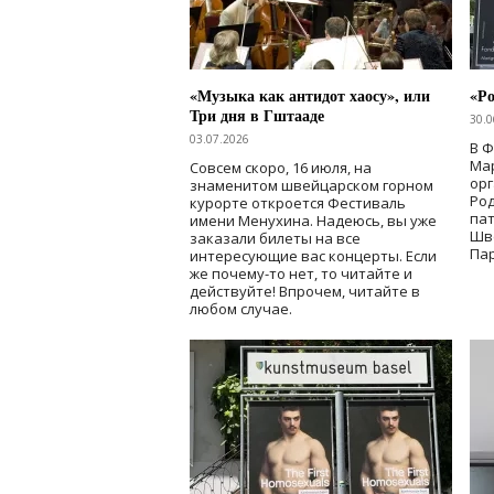
«Музыка как антидот хаосу», или
«Ро
Три дня в Гштааде
30.0
03.07.2026
В 
Мар
Совсем скоро, 16 июля, на
ор
знаменитом швейцарском горном
Ро
курорте откроется Фестиваль
па
имени Менухина. Надеюсь, вы уже
Шв
заказали билеты на все
Пар
интересующие вас концерты. Если
же почему-то нет, то читайте и
действуйте! Впрочем, читайте в
любом случае.