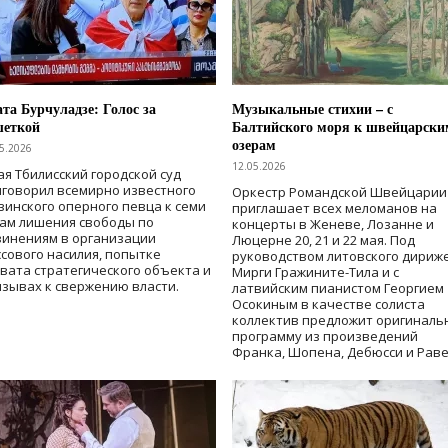
та Бурчуладзе: Голос за
Музыкальные стихии – с
шеткой
Балтийского моря к швейцарски
озерам
5.2026
12.05.2026
ая Тбилисский городской суд
говорил всемирно известного
Оркестр Романдской Швейцарии
зинского оперного певца к семи
приглашает всех меломанов на
дам лишения свободы
по
концерты в Женеве, Лозанне и
винениям в организации
Люцерне 20, 21 и 22 мая. Под
сового насилия, попытке
руководством литовского дириж
вата стратегического объекта и
Мирги Гражините-Тила и с
зывах к свержению власти
.
латвийским пианистом Георгием
Осокиным в качестве солиста
коллектив предложит оригиналь
программу из произведений
Франка, Шопена, Дебюсси и Раве