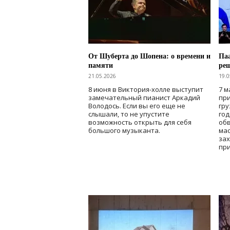
От Шуберта до Шопена: о времени и
Паа
памяти
ре
21.05.2026
19.0
8 июня в Виктория-холле выступит
7 м
замечательный пианист Аркадий
при
Володось. Если вы его еще не
гру
слышали, то не упустите
го
возможность открыть для себя
об
большого музыканта.
мас
зах
при