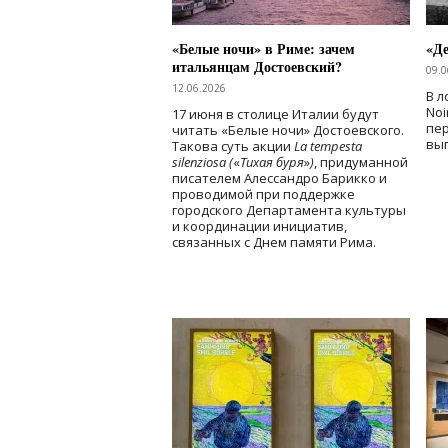
«Белые ночи» в Риме: зачем
«Д
итальянцам Достоевский?
09.0
12.06.2026
В л
Noi
17 июня в столице Италии будут
пе
читать «Белые ночи» Достоевского.
вы
Такова суть акции
La tempesta
silenziosa (
«
Тихая буря
»
)
, придуманной
писателем Алессандро Барикко и
проводимой при поддержке
городского Департамента культуры
и координации инициатив,
связанных с Днем памяти Рима.