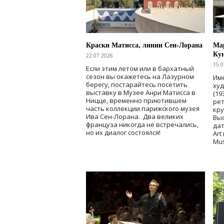
Краски Матисса, линии Сен-Лорана
Мар
Ку
22.07.2026
15.0
Если этим летом или в бархатный
сезон вы окажетесь на Лазурном
Име
берегу, постарайтесь посетить
ху
выставку в Музее Анри Матисса в
(19
Ницце, временно приютившем
рет
часть коллекции парижского музея
кр
Ива Сен-Лорана. Два великих
Выс
француза никогда не встречались,
дат
но их диалог состоялся!
Art
Mu