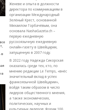
Женеве и опыта в должности
директора по коммуникациям в
организации Международный
Зелёный Крест, основанной
Михаилом Горбачёвым, она
основала NashaGazeta.ch –
первую ежедневную
русскоязычную ежедневную
все
т,
онлайн-газету в Швейцарии,
запущенную в 2007 году.
 в
В 2022 году Надежда Сикорская
ная
оказалась среди тех, кто, по
мнению редакции Le Temps, «внёс
 в
значительный вклад в успех
франкоязычной Швейцарии»,
войдя таким образом в число
лидеров общественного мнения,
а также экономических,
политических, научных и
культурных лидеров: Форум 100.