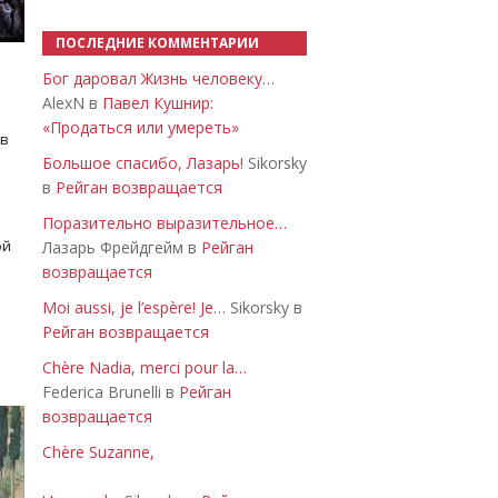
ПОСЛЕДНИЕ КОММЕНТАРИИ
Бог даровал Жизнь человеку…
AlexN в
Павел Кушнир:
«Продаться или умереть»
 в
Большое спасибо, Лазарь!
Sikorsky
в
Рейган возвращается
Поразительно выразительное…
ой
Лазарь Фрейдгейм в
Рейган
возвращается
Moi aussi, je l’espère! Je…
Sikorsky в
Рейган возвращается
Chère Nadia, merci pour la…
Federica Brunelli в
Рейган
возвращается
Chère Suzanne,