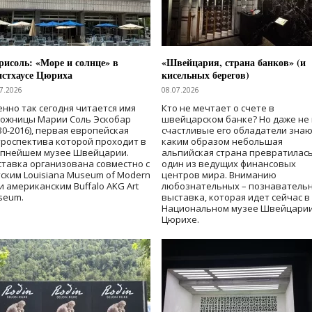
исоль: «Море и солнце» в
«Швейцария, страна банков» (и
нстхаусе Цюриха
кисельных берегов)
7.2026
08.07.2026
нно так сегодня читается имя
Кто не мечтает о счете в
дожницы Марии Соль Эскобар
швейцарском банке? Но даже не 
30-2016), первая европейская
счастливые его обладатели знаю
роспектива которой проходит в
каким образом небольшая
упнейшем музее Швейцарии.
альпийская страна превратилась
тавка организована совместно с
один из ведущих финансовых
ским Louisiana Museum of Modern
центров мира. Вниманию
 и американским Buffalo AKG Art
любознательных – познаватель
seum.
выставка, которая идет сейчас в
Национальном музее Швейцарии
Цюрихе.