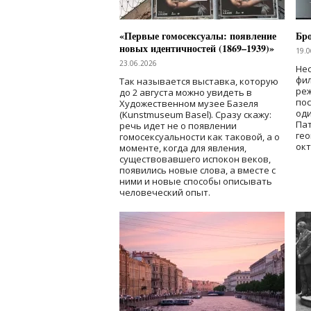
«Первые гомосексуалы: появление
Бр
новых идентичностей (1869–1939)»
19.0
23.06.2026
Нес
фи
Так называется выставка, которую
реж
до 2 августа можно увидеть в
по
Художественном музее Базеля
од
(Kunstmuseum Basel). Сразу скажу:
Пат
речь идет не о появлении
гео
гомосексуальности как таковой, а о
окт
моменте, когда для явления,
существовавшего испокон веков,
появились новые слова, а вместе с
ними и новые способы описывать
человеческий опыт.