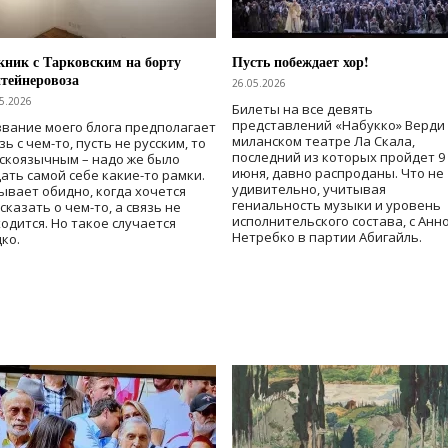
ник с Тарковским на борту
Пусть побеждает хор!
тейнеровоза
26.05.2026
5.2026
Билеты на все девять
представлений «Набукко» Верди
вание моего блога предполагает
миланском театре Ла Скала,
зь с чем-то, пусть не русским, то
последний из которых пройдет 9
скоязычным – надо же было
июня, давно распроданы. Что не
ать самой себе какие-то рамки.
удивительно, учитывая
ывает обидно, когда хочется
гениальность музыки и уровень
сказать о чем-то, а связь не
исполнительского состава, с Анн
одится. Но такое случается
Нетребко в партии Абигайль.
ко.