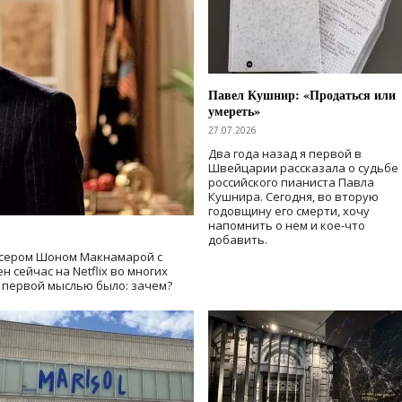
Павел Кушнир: «Продаться или
умереть»
27.07.2026
Два года назад я первой в
Швейцарии рассказала о судьбе
российского пианиста Павла
Кушнира. Сегодня, во вторую
годовщину его смерти, хочу
напомнить о нем и кое-что
добавить.
сером Шоном Макнамарой с
 сейчас на Netflix во многих
й первой мыслью было: зачем?