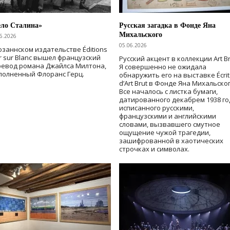
ело Сталина»
Русская загадка в Фонде Яна
Михальского
6.2026
05.06.2026
озаннском издательстве Éditions
r sur Blanc вышел французский
Русский акцент в коллекции Art Br
ревод романа Джайлса Милтона,
Я совершенно не ожидала
полненный Флоранс Герц.
обнаружить его на выставке Écrit
d’Art Brut в Фонде Яна Михальског
Все началось с листка бумаги,
датированного декабрем 1938 го
исписанного русскими,
французскими и английскими
словами, вызвавшего смутное
ощущение чужой трагедии,
зашифрованной в хаотических
строчках и символах.