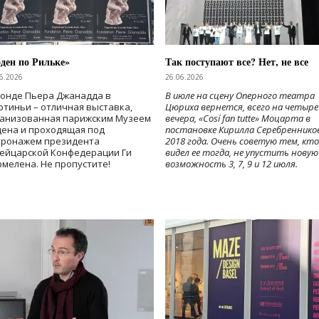
ден по Рильке»
Так поступают все? Нет, не все
6.2026
26.06.2026
Фонде Пьера Джанадда в
В июле на сцену Оперного театра
тиньи – отличная выставка,
Цюриха вернется, всего на четыре
ганизованная парижским Музеем
вечера, «Cosí fan tutte» Моцарта в
дена и проходящая под
постановке Кирилла Серебреннико
тронажем президента
2018 года. Очень советую тем, кто
ейцарской Конфедерации Ги
видел ее тогда, не упустить новую
мелена. Не пропустите!
возможность 3, 7, 9 и 12 июля.