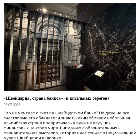
«Швейцария, страна банков» (и кисельных берегов)
08.07.2026
Кто не мечтает о счете в швейцарском банке? Но даже не все
счастливые его обладатели знают, каким образом небольшая
альпийская страна превратилась в один из ведущих
финансовых центров мира. Вниманию любознательных –
познавательная выставка, которая идет сейчас в Национальном
музее Швейцарии в Цюрихе.