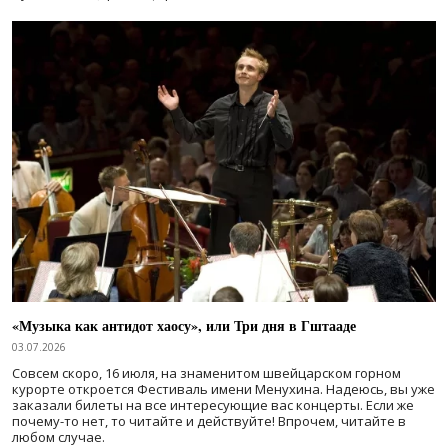
«Музыка как антидот хаосу», или Три дня в Гштааде
03.07.2026
Совсем скоро, 16 июля, на знаменитом швейцарском горном
курорте откроется Фестиваль имени Менухина. Надеюсь, вы уже
заказали билеты на все интересующие вас концерты. Если же
почему-то нет, то читайте и действуйте! Впрочем, читайте в
любом случае.