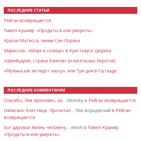
ПОСЛЕДНИЕ СТАТЬИ
Рейган возвращается
Павел Кушнир: «Продаться или умереть»
Краски Матисса, линии Сен-Лорана
Марисоль: «Море и солнце» в Кунстхаусе Цюриха
«Швейцария, страна банков» (и кисельных берегов)
«Музыка как антидот хаосу», или Три дня в Гштааде
ПОСЛЕДНИЕ КОММЕНТАРИИ
Спасибо, Лев Аронович, за…
Sikorsky в
Рейган возвращается
Написано блестяще. Прочитал…
Лев Борщевский в
Рейган
возвращается
Бог даровал Жизнь человеку…
AlexN в
Павел Кушнир:
«Продаться или умереть»