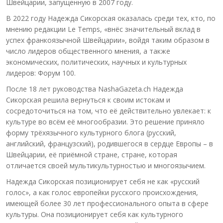
Швейцарии, запущенную в 2007 году.
В 2022 году Надежда Сикорская оказалась среди тех, кто, по
мнению редакции Le Temps, «внёс значительный вклад в
успех франкоязычной Швейцарии», войдя таким образом в
число лидеров общественного мнения, а также
экономических, политических, научных и культурных
лидеров: Форум 100.
После 18 лет руководства NashaGazeta.ch Надежда
Сикорская решила вернуться к своим истокам и
сосредоточиться на том, что её действительно увлекает: к
культуре во всём её многообразии. Это решение приняло
форму трёхязычного культурного блога (русский,
английский, французский), родившегося в сердце Европы – в
Швейцарии, её приёмной стране, стране, которая
отличается своей мультикультурностью и многоязычием.
Надежда Сикорская позиционирует себя не как «русский
голос», а как голос европейки русского происхождения,
имеющей более 30 лет профессионального опыта в сфере
культуры. Она позиционирует себя как культурного