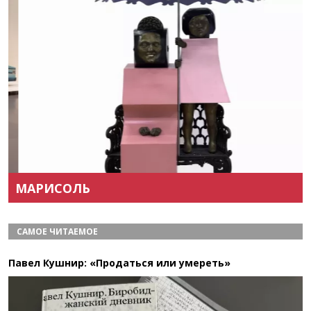
Назад
Вперёд
МАРИСОЛЬ
САМОЕ ЧИТАЕМОЕ
Павел Кушнир: «Продаться или умереть»