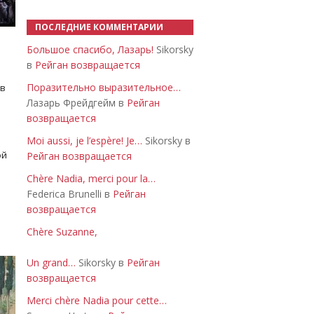
ПОСЛЕДНИЕ КОММЕНТАРИИ
Большое спасибо, Лазарь!
Sikorsky
в
Рейган возвращается
Поразительно выразительное…
 в
Лазарь Фрейдгейм в
Рейган
возвращается
Moi aussi, je l’espère! Je…
Sikorsky в
ой
Рейган возвращается
Chère Nadia, merci pour la…
Federica Brunelli в
Рейган
возвращается
Chère Suzanne,
Un grand…
Sikorsky в
Рейган
возвращается
Merci chère Nadia pour cette…