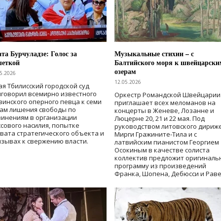
та Бурчуладзе: Голос за
Музыкальные стихии – с
шеткой
Балтийского моря к швейцарски
озерам
5.2026
12.05.2026
ая Тбилисский городской суд
говорил всемирно известного
Оркестр Романдской Швейцарии
зинского оперного певца к семи
приглашает всех меломанов на
дам лишения свободы
по
концерты в Женеве, Лозанне и
винениям в организации
Люцерне 20, 21 и 22 мая. Под
сового насилия, попытке
руководством литовского дириж
вата стратегического объекта и
Мирги Гражините-Тила и с
зывах к свержению власти
.
латвийским пианистом Георгием
Осокиным в качестве солиста
коллектив предложит оригиналь
программу из произведений
Франка, Шопена, Дебюсси и Раве