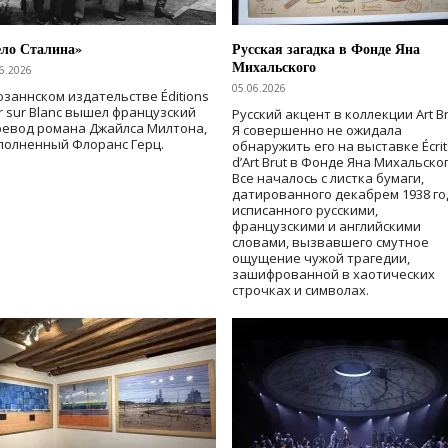
ело Сталина»
Русская загадка в Фонде Яна
Михальского
6.2026
05.06.2026
озаннском издательстве Éditions
r sur Blanc вышел французский
Русский акцент в коллекции Art Br
ревод романа Джайлса Милтона,
Я совершенно не ожидала
полненный Флоранс Герц.
обнаружить его на выставке Écrit
d’Art Brut в Фонде Яна Михальског
Все началось с листка бумаги,
датированного декабрем 1938 го
исписанного русскими,
французскими и английскими
словами, вызвавшего смутное
ощущение чужой трагедии,
зашифрованной в хаотических
строчках и символах.