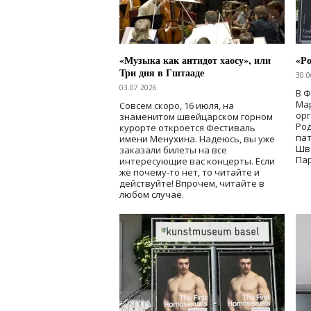
«Музыка как антидот хаосу», или
«Ро
Три дня в Гштааде
30.0
03.07.2026
В 
Мар
Совсем скоро, 16 июля, на
ор
знаменитом швейцарском горном
Ро
курорте откроется Фестиваль
па
имени Менухина. Надеюсь, вы уже
Шв
заказали билеты на все
Пар
интересующие вас концерты. Если
же почему-то нет, то читайте и
действуйте! Впрочем, читайте в
любом случае.