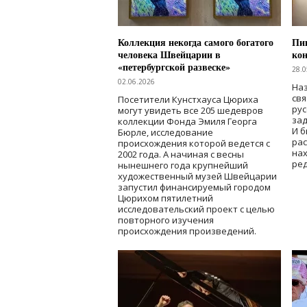
Коллекция некогда самого богатого
Пик
человека Швейцарии в
кон
«петербургской развеске»
28.0
02.06.2026
Наз
свя
Посетители Кунстхауса Цюриха
рус
могут увидеть все 205 шедевров
зад
коллекции Фонда Эмиля Георга
И б
Бюрле, исследование
рас
происхождения которой ведется с
нах
2002 года. А начиная с весны
ред
нынешнего года крупнейший
художественный музей Швейцарии
запустил финансируемый городом
Цюрихом пятилетний
исследовательский проект с целью
повторного изучения
происхождения произведений.