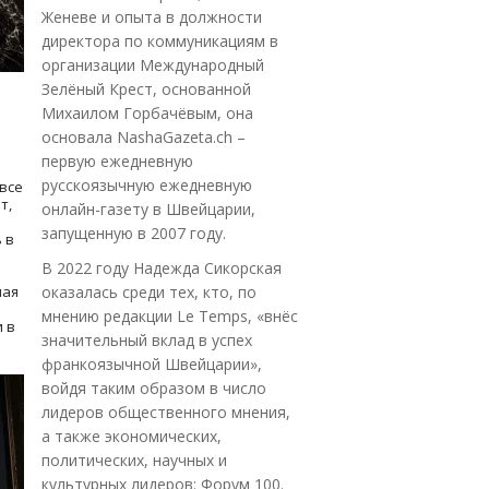
Женеве и опыта в должности
директора по коммуникациям в
организации Международный
Зелёный Крест, основанной
Михаилом Горбачёвым, она
основала NashaGazeta.ch –
первую ежедневную
русскоязычную ежедневную
все
т,
онлайн-газету в Швейцарии,
запущенную в 2007 году.
 в
В 2022 году Надежда Сикорская
ная
оказалась среди тех, кто, по
мнению редакции Le Temps, «внёс
 в
значительный вклад в успех
франкоязычной Швейцарии»,
войдя таким образом в число
лидеров общественного мнения,
а также экономических,
политических, научных и
культурных лидеров: Форум 100.