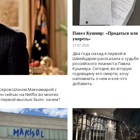
Павел Кушнир: «Продаться или
умереть»
27.07.2026
Два года назад я первой в
Швейцарии рассказала о судьбе
российского пианиста Павла
Кушнира. Сегодня, во вторую
годовщину его смерти, хочу
напомнить о нем и кое-что
добавить.
сером Шоном Макнамарой с
 сейчас на Netflix во многих
й первой мыслью было: зачем?