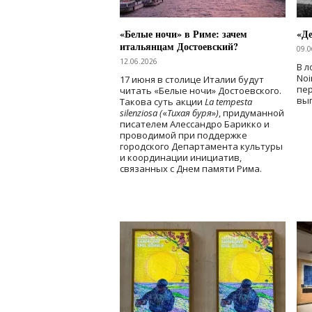
«Белые ночи» в Риме: зачем
«Д
итальянцам Достоевский?
09.0
12.06.2026
В л
Noi
17 июня в столице Италии будут
пе
читать «Белые ночи» Достоевского.
вы
Такова суть акции
La tempesta
silenziosa (
«
Тихая буря
»
)
, придуманной
писателем Алессандро Барикко и
проводимой при поддержке
городского Департамента культуры
и координации инициатив,
связанных с Днем памяти Рима.