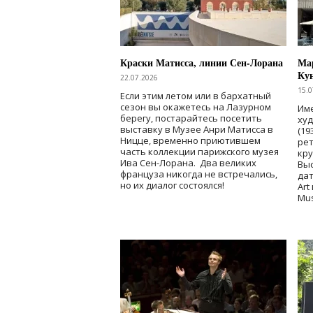
Краски Матисса, линии Сен-Лорана
Мар
Ку
22.07.2026
15.0
Если этим летом или в бархатный
сезон вы окажетесь на Лазурном
Име
берегу, постарайтесь посетить
ху
выставку в Музее Анри Матисса в
(19
Ницце, временно приютившем
рет
часть коллекции парижского музея
кр
Ива Сен-Лорана. Два великих
Выс
француза никогда не встречались,
дат
но их диалог состоялся!
Art
Mu