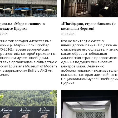
исоль: «Море и солнце» в
«Швейцария, страна банков» (и
нстхаусе Цюриха
кисельных берегов)
7.2026
08.07.2026
нно так сегодня читается имя
Кто не мечтает о счете в
дожницы Марии Соль Эскобар
швейцарском банке? Но даже не 
30-2016), первая европейская
счастливые его обладатели знаю
роспектива которой проходит в
каким образом небольшая
упнейшем музее Швейцарии.
альпийская страна превратилась
тавка организована совместно с
один из ведущих финансовых
ским Louisiana Museum of Modern
центров мира. Вниманию
 и американским Buffalo AKG Art
любознательных – познаватель
seum.
выставка, которая идет сейчас в
Национальном музее Швейцарии
Цюрихе.