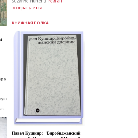
Suzanne Hurter в
Рейган
возвращается
КНИЖНАЯ ПОЛКА
м
ера
ную
ля.
Павел Кушнир: "Биробиджанский