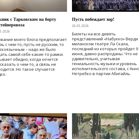
ник с Тарковским на борту
Пусть побеждает хор!
тейнеровоза
26.05.2026
5.2026
Билеты на все девять
представлений «Набукко» Верди
вание моего блога предполагает
миланском театре Ла Скала,
зь с чем-то, пусть не русским, то
последний из которых пройдет 9
скоязычным – надо же было
июня, давно распроданы. Что не
ать самой себе какие-то рамки.
удивительно, учитывая
ывает обидно, когда хочется
гениальность музыки и уровень
сказать о чем-то, а связь не
исполнительского состава, с Анн
одится. Но такое случается
Нетребко в партии Абигайль.
ко.