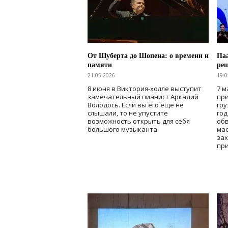
От Шуберта до Шопена: о времени и
Паа
памяти
ре
21.05.2026
19.0
8 июня в Виктория-холле выступит
7 м
замечательный пианист Аркадий
при
Володось. Если вы его еще не
гру
слышали, то не упустите
го
возможность открыть для себя
об
большого музыканта.
мас
зах
при