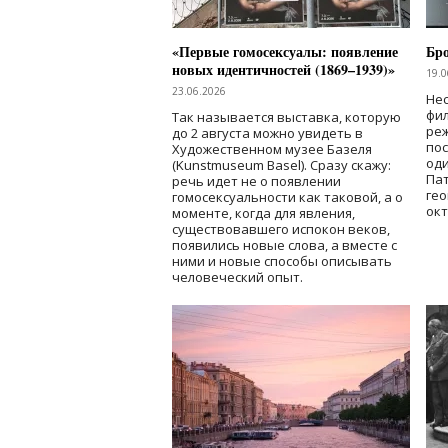
«Первые гомосексуалы: появление
Бр
новых идентичностей (1869–1939)»
19.0
23.06.2026
Нес
фи
Так называется выставка, которую
реж
до 2 августа можно увидеть в
по
Художественном музее Базеля
од
(Kunstmuseum Basel). Сразу скажу:
Пат
речь идет не о появлении
гео
гомосексуальности как таковой, а о
окт
моменте, когда для явления,
существовавшего испокон веков,
появились новые слова, а вместе с
ними и новые способы описывать
человеческий опыт.