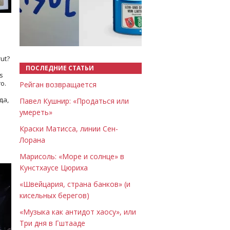
Назад
Вперёд
ut?
ПОСЛЕДНИЕ СТАТЬИ
s
о.
Рейган возвращается
да,
Павел Кушнир: «Продаться или
умереть»
Краски Матисса, линии Сен-
Лорана
Марисоль: «Море и солнце» в
Кунстхаусе Цюриха
«Швейцария, страна банков» (и
кисельных берегов)
«Музыка как антидот хаосу», или
Три дня в Гштааде