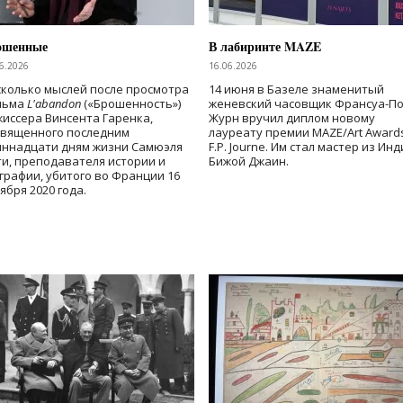
ошенные
В лабиринте MAZE
6.2026
16.06.2026
колько мыслей после просмотра
14 июня в Базеле знаменитый
льма
L'abandon
(«Брошенность»)
женевский часовщик Франсуа-П
иссера Винсента Гаренка,
Журн вручил диплом новому
священного последним
лауреату премии MAZE/Art Award
иннадцати дням жизни Самюэля
F.P. Journe. Им стал мастер из Ин
и, преподавателя истории и
Бижой Джаин.
графии, убитого во Франции 16
ября 2020 года.