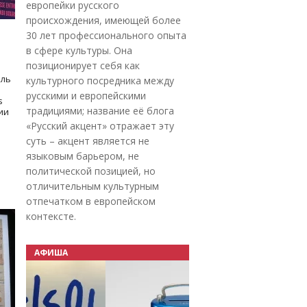
европейки русского
происхождения, имеющей более
30 лет профессионального опыта
в сфере культуры. Она
позиционирует себя как
оль
культурного посредника между
русскими и европейскими
s
традициями; название её блога
дии
«Русский акцент» отражает эту
суть – акцент является не
языковым барьером, не
политической позицией, но
отличительным культурным
отпечатком в европейском
контексте.
АФИША