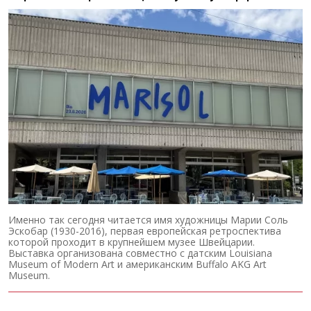
Именно так сегодня читается имя художницы Марии Соль
Эскобар (1930-2016), первая европейская ретроспектива
которой проходит в крупнейшем музее Швейцарии.
Выставка организована совместно с датским Louisiana
Museum of Modern Art и американским Buffalo AKG Art
Museum.