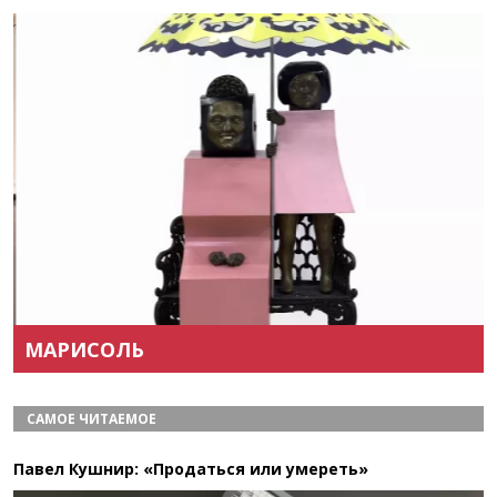
Назад
Вперёд
МАРИСОЛЬ
САМОЕ ЧИТАЕМОЕ
Павел Кушнир: «Продаться или умереть»