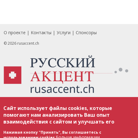
О проекте
Контакты
Услуги
Спонсоры
Footer
© 2026 rusaccent.ch
Все материалы, размещенные на веб-сайте rusaccent.ch, охраняются в
Сайт использует файлы cookies, которые
соответствии с законодательством Швейцарии об авторском праве и
международными соглашениями. Полное или частичное использование
помогают нам анализировать Ваш опыт
материалов возможно только с разрешения редакции. В случае полного
взаимодействия с сайтом и улучшать его
или частичного воспроизведения материалов сайта rusaccent.ch,
ОБЯЗАТЕЛЬНА АКТИВНАЯ ГИПЕРССЫЛКА на конкретный заимствованный
текст. Фотоизображения, размещенные редакцией rusaccent.ch, являются
Нажимая кнопку "Принять", Вы соглашаетесь с
ее исключительной собственностью. Полное или частичное
Больше информации
использованием cookies