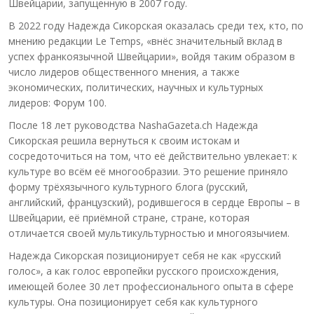
Швейцарии, запущенную в 2007 году.
В 2022 году Надежда Сикорская оказалась среди тех, кто, по
мнению редакции Le Temps, «внёс значительный вклад в
успех франкоязычной Швейцарии», войдя таким образом в
число лидеров общественного мнения, а также
экономических, политических, научных и культурных
лидеров: Форум 100.
После 18 лет руководства NashaGazeta.ch Надежда
Сикорская решила вернуться к своим истокам и
сосредоточиться на том, что её действительно увлекает: к
культуре во всём её многообразии. Это решение приняло
форму трёхязычного культурного блога (русский,
английский, французский), родившегося в сердце Европы – в
Швейцарии, её приёмной стране, стране, которая
отличается своей мультикультурностью и многоязычием.
Надежда Сикорская позиционирует себя не как «русский
голос», а как голос европейки русского происхождения,
имеющей более 30 лет профессионального опыта в сфере
культуры. Она позиционирует себя как культурного