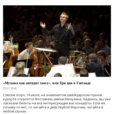
«Музыка как антидот хаосу», или Три дня в Гштааде
03.07.2026
Совсем скоро, 16 июля, на знаменитом швейцарском горном
курорте откроется Фестиваль имени Менухина. Надеюсь, вы уже
заказали билеты на все интересующие вас концерты. Если же
почему-то нет, то читайте и действуйте! Впрочем, читайте в
любом случае.