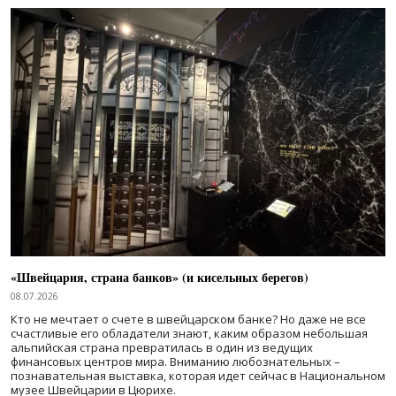
«Швейцария, страна банков» (и кисельных берегов)
08.07.2026
Кто не мечтает о счете в швейцарском банке? Но даже не все
счастливые его обладатели знают, каким образом небольшая
альпийская страна превратилась в один из ведущих
финансовых центров мира. Вниманию любознательных –
познавательная выставка, которая идет сейчас в Национальном
музее Швейцарии в Цюрихе.