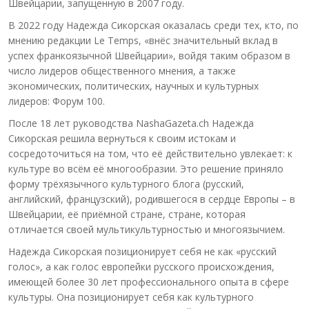
Швейцарии, запущенную в 2007 году.
В 2022 году Надежда Сикорская оказалась среди тех, кто, по
мнению редакции Le Temps, «внёс значительный вклад в
успех франкоязычной Швейцарии», войдя таким образом в
число лидеров общественного мнения, а также
экономических, политических, научных и культурных
лидеров: Форум 100.
После 18 лет руководства NashaGazeta.ch Надежда
Сикорская решила вернуться к своим истокам и
сосредоточиться на том, что её действительно увлекает: к
культуре во всём её многообразии. Это решение приняло
форму трёхязычного культурного блога (русский,
английский, французский), родившегося в сердце Европы – в
Швейцарии, её приёмной стране, стране, которая
отличается своей мультикультурностью и многоязычием.
Надежда Сикорская позиционирует себя не как «русский
голос», а как голос европейки русского происхождения,
имеющей более 30 лет профессионального опыта в сфере
культуры. Она позиционирует себя как культурного