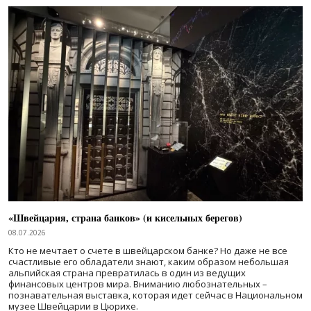
«Швейцария, страна банков» (и кисельных берегов)
08.07.2026
Кто не мечтает о счете в швейцарском банке? Но даже не все
счастливые его обладатели знают, каким образом небольшая
альпийская страна превратилась в один из ведущих
финансовых центров мира. Вниманию любознательных –
познавательная выставка, которая идет сейчас в Национальном
музее Швейцарии в Цюрихе.