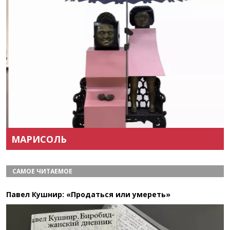
Назад
Вперёд
МАРИСОЛЬ
САМОЕ ЧИТАЕМОЕ
Павел Кушнир: «Продаться или умереть»