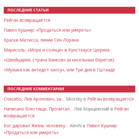
ПОСЛЕДНИЕ СТАТЬИ
Рейган возвращается
Павел Кушнир: «Продаться или умереть»
Краски Матисса, линии Сен-Лорана
Марисоль: «Море и солнце» в Кунстхаусе Цюриха
«Швейцария, страна банков» (и кисельных берегов)
«Музыка как антидот хаосу», или Три дня в Гштааде
ПОСЛЕДНИЕ КОММЕНТАРИИ
Спасибо, Лев Аронович, за…
Sikorsky в
Рейган возвращается
Написано блестяще. Прочитал…
Лев Борщевский в
Рейган
возвращается
Бог даровал Жизнь человеку…
AlexN в
Павел Кушнир:
«Продаться или умереть»