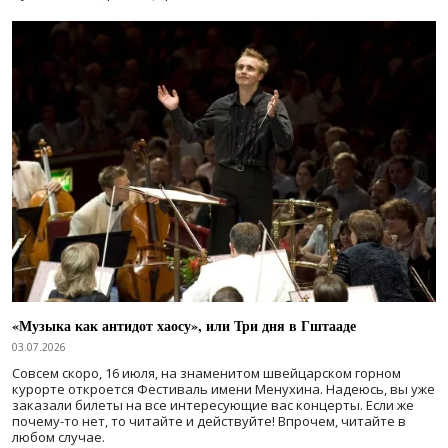
«Музыка как антидот хаосу», или Три дня в Гштааде
03.07.2026
Совсем скоро, 16 июля, на знаменитом швейцарском горном
курорте откроется Фестиваль имени Менухина. Надеюсь, вы уже
заказали билеты на все интересующие вас концерты. Если же
почему-то нет, то читайте и действуйте! Впрочем, читайте в
любом случае.