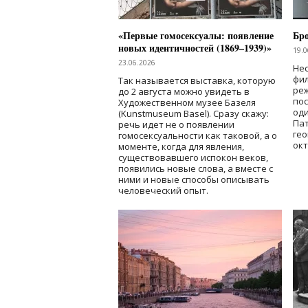
«Первые гомосексуалы: появление
Бр
новых идентичностей (1869–1939)»
19.0
23.06.2026
Нес
фи
Так называется выставка, которую
реж
до 2 августа можно увидеть в
по
Художественном музее Базеля
од
(Kunstmuseum Basel). Сразу скажу:
Пат
речь идет не о появлении
гео
гомосексуальности как таковой, а о
окт
моменте, когда для явления,
существовавшего испокон веков,
появились новые слова, а вместе с
ними и новые способы описывать
человеческий опыт.