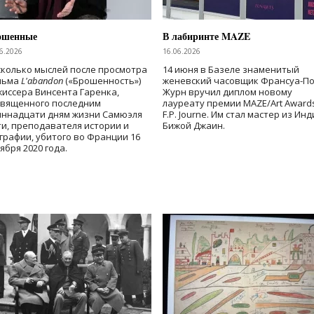
ошенные
В лабиринте MAZE
6.2026
16.06.2026
колько мыслей после просмотра
14 июня в Базеле знаменитый
льма
L'abandon
(«Брошенность»)
женевский часовщик Франсуа-П
иссера Винсента Гаренка,
Журн вручил диплом новому
священного последним
лауреату премии MAZE/Art Award
иннадцати дням жизни Самюэля
F.P. Journe. Им стал мастер из Ин
и, преподавателя истории и
Бижой Джаин.
графии, убитого во Франции 16
ября 2020 года.