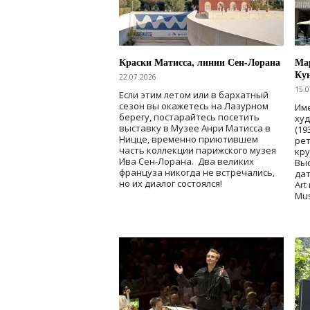
Краски Матисса, линии Сен-Лорана
Мар
Ку
22.07.2026
15.0
Если этим летом или в бархатный
сезон вы окажетесь на Лазурном
Име
берегу, постарайтесь посетить
ху
выставку в Музее Анри Матисса в
(19
Ницце, временно приютившем
рет
часть коллекции парижского музея
кр
Ива Сен-Лорана. Два великих
Выс
француза никогда не встречались,
дат
но их диалог состоялся!
Art
Mu