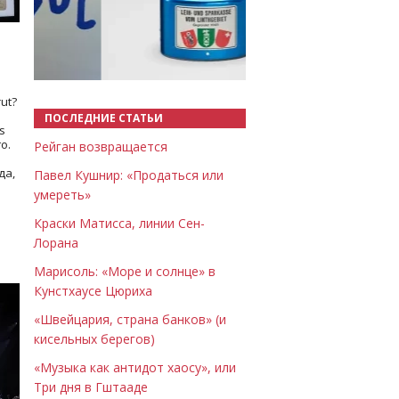
Назад
Вперёд
ut?
ПОСЛЕДНИЕ СТАТЬИ
s
о.
Рейган возвращается
да,
Павел Кушнир: «Продаться или
умереть»
Краски Матисса, линии Сен-
Лорана
Марисоль: «Море и солнце» в
Кунстхаусе Цюриха
«Швейцария, страна банков» (и
кисельных берегов)
«Музыка как антидот хаосу», или
Три дня в Гштааде