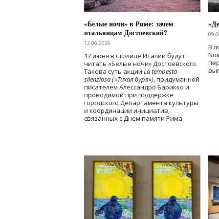
«Белые ночи» в Риме: зачем
«Д
итальянцам Достоевский?
09.0
12.06.2026
В л
Noi
17 июня в столице Италии будут
пе
читать «Белые ночи» Достоевского.
вы
Такова суть акции
La tempesta
silenziosa (
«
Тихая буря
»
)
, придуманной
писателем Алессандро Барикко и
проводимой при поддержке
городского Департамента культуры
и координации инициатив,
связанных с Днем памяти Рима.