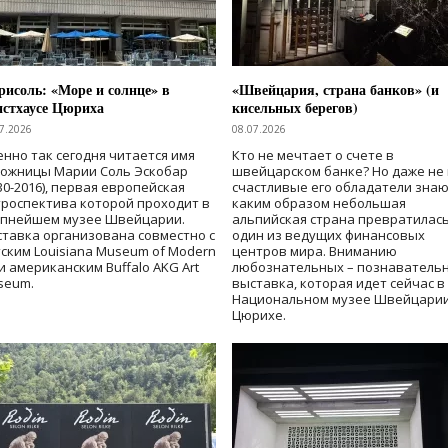
исоль: «Море и солнце» в
«Швейцария, страна банков» (и
нстхаусе Цюриха
кисельных берегов)
7.2026
08.07.2026
нно так сегодня читается имя
Кто не мечтает о счете в
дожницы Марии Соль Эскобар
швейцарском банке? Но даже не 
30-2016), первая европейская
счастливые его обладатели знаю
роспектива которой проходит в
каким образом небольшая
упнейшем музее Швейцарии.
альпийская страна превратилась
тавка организована совместно с
один из ведущих финансовых
ским Louisiana Museum of Modern
центров мира. Вниманию
 и американским Buffalo AKG Art
любознательных – познаватель
seum.
выставка, которая идет сейчас в
Национальном музее Швейцарии
Цюрихе.