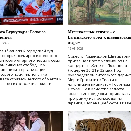
та Бурчуладзе: Голос за
Музыкальные стихии – с
шеткой
Балтийского моря к швейцарски
озерам
5.2026
12.05.2026
ая Тбилисский городской суд
говорил всемирно известного
Оркестр Романдской Швейцарии
зинского оперного певца к семи
приглашает всех меломанов на
дам лишения свободы
по
концерты в Женеве, Лозанне и
винениям в организации
Люцерне 20, 21 и 22 мая. Под
сового насилия, попытке
руководством литовского дириж
вата стратегического объекта и
Мирги Гражините-Тила и с
зывах к свержению власти
.
латвийским пианистом Георгием
Осокиным в качестве солиста
коллектив предложит оригиналь
программу из произведений
Франка, Шопена, Дебюсси и Раве