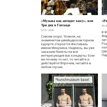
«Музыка как антидот хаосу», или
«Ро
Три дня в Гштааде
30.0
03.07.2026
В 
Мар
Совсем скоро, 16 июля, на
ор
знаменитом швейцарском горном
Ро
курорте откроется Фестиваль
па
имени Менухина. Надеюсь, вы уже
Шв
заказали билеты на все
Пар
интересующие вас концерты. Если
же почему-то нет, то читайте и
действуйте! Впрочем, читайте в
любом случае.