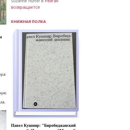
Suzanne Hurter в
Рейган
возвращается
КНИЖНАЯ ПОЛКА
м
ера
ную
ля.
Павел Кушнир: "Биробиджанский