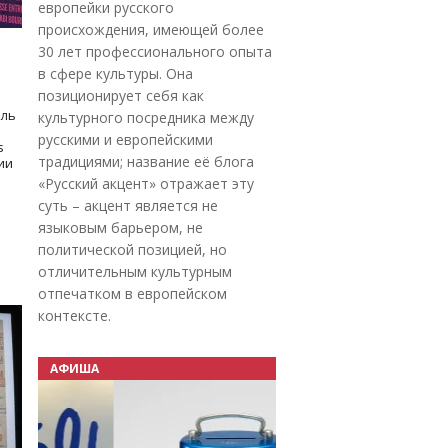
европейки русского
происхождения, имеющей более
30 лет профессионального опыта
в сфере культуры. Она
позиционирует себя как
оль
культурного посредника между
русскими и европейскими
s
традициями; название её блога
дии
«Русский акцент» отражает эту
суть – акцент является не
языковым барьером, не
политической позицией, но
отличительным культурным
отпечатком в европейском
контексте.
АФИША