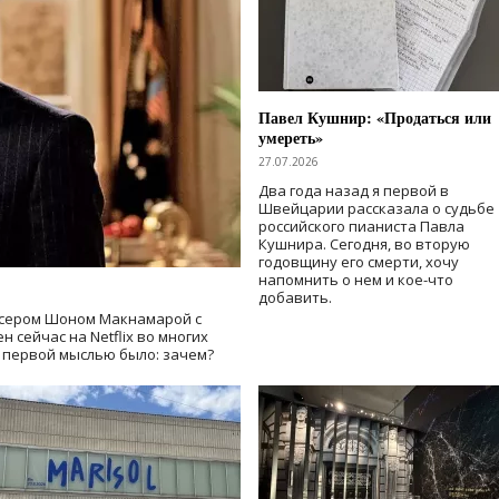
Павел Кушнир: «Продаться или
умереть»
27.07.2026
Два года назад я первой в
Швейцарии рассказала о судьбе
российского пианиста Павла
Кушнира. Сегодня, во вторую
годовщину его смерти, хочу
напомнить о нем и кое-что
добавить.
сером Шоном Макнамарой с
 сейчас на Netflix во многих
й первой мыслью было: зачем?