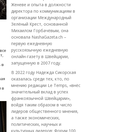
Женеве и опыта в должности
директора по коммуникациям в
организации Международный
Зелёный Крест, основанной
Михаилом Горбачёвым, она
основала NashaGazeta.ch –
первую ежедневную
русскоязычную ежедневную
все
т,
онлайн-газету в Швейцарии,
запущенную в 2007 году.
 в
В 2022 году Надежда Сикорская
ная
оказалась среди тех, кто, по
мнению редакции Le Temps, «внёс
 в
значительный вклад в успех
франкоязычной Швейцарии»,
войдя таким образом в число
лидеров общественного мнения,
а также экономических,
политических, научных и
культурных лидеров: Форум 100.