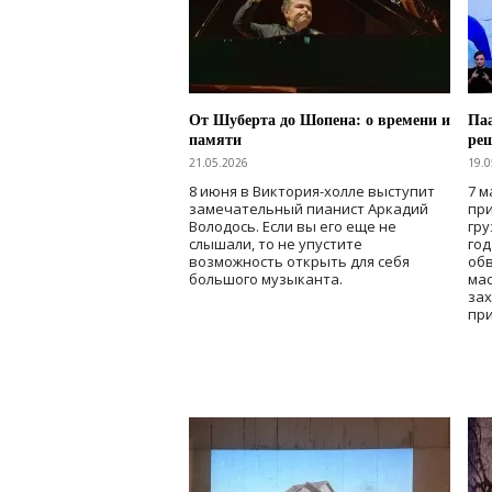
От Шуберта до Шопена: о времени и
Паа
памяти
ре
21.05.2026
19.0
8 июня в Виктория-холле выступит
7 м
замечательный пианист Аркадий
при
Володось. Если вы его еще не
гру
слышали, то не упустите
го
возможность открыть для себя
об
большого музыканта.
мас
зах
при