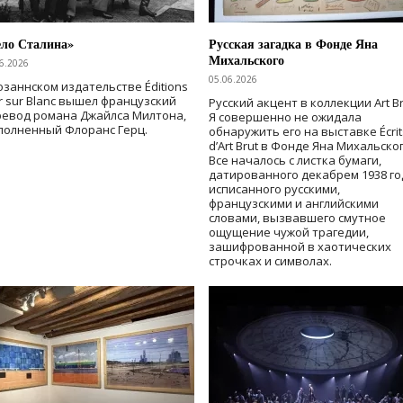
ело Сталина»
Русская загадка в Фонде Яна
Михальского
6.2026
05.06.2026
озаннском издательстве Éditions
r sur Blanc вышел французский
Русский акцент в коллекции Art Br
ревод романа Джайлса Милтона,
Я совершенно не ожидала
полненный Флоранс Герц.
обнаружить его на выставке Écrit
d’Art Brut в Фонде Яна Михальског
Все началось с листка бумаги,
датированного декабрем 1938 го
исписанного русскими,
французскими и английскими
словами, вызвавшего смутное
ощущение чужой трагедии,
зашифрованной в хаотических
строчках и символах.