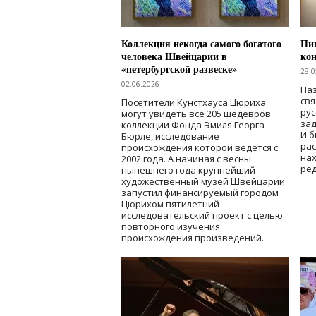
Коллекция некогда самого богатого
Пик
человека Швейцарии в
кон
«петербургской развеске»
28.0
02.06.2026
Наз
свя
Посетители Кунстхауса Цюриха
рус
могут увидеть все 205 шедевров
зад
коллекции Фонда Эмиля Георга
И б
Бюрле, исследование
рас
происхождения которой ведется с
нах
2002 года. А начиная с весны
ред
нынешнего года крупнейший
художественный музей Швейцарии
запустил финансируемый городом
Цюрихом пятилетний
исследовательский проект с целью
повторного изучения
происхождения произведений.