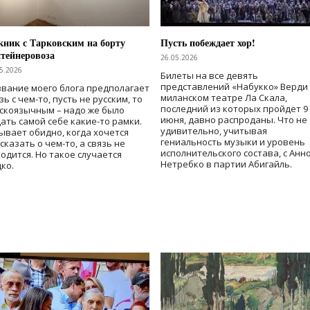
ник с Тарковским на борту
Пусть побеждает хор!
тейнеровоза
26.05.2026
5.2026
Билеты на все девять
представлений «Набукко» Верди
вание моего блога предполагает
миланском театре Ла Скала,
зь с чем-то, пусть не русским, то
последний из которых пройдет 9
скоязычным – надо же было
июня, давно распроданы. Что не
ать самой себе какие-то рамки.
удивительно, учитывая
ывает обидно, когда хочется
гениальность музыки и уровень
сказать о чем-то, а связь не
исполнительского состава, с Анн
одится. Но такое случается
Нетребко в партии Абигайль.
ко.