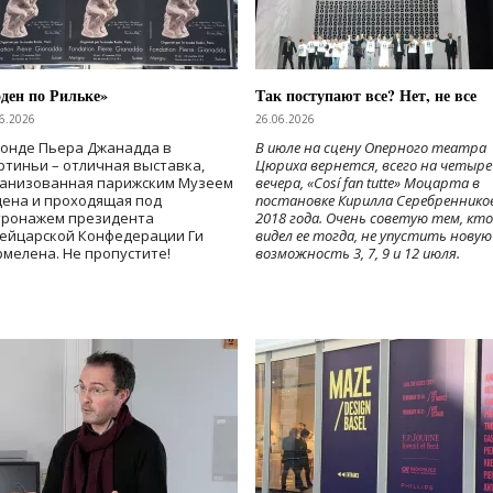
ден по Рильке»
Так поступают все? Нет, не все
6.2026
26.06.2026
Фонде Пьера Джанадда в
В июле на сцену Оперного театра
тиньи – отличная выставка,
Цюриха вернется, всего на четыре
ганизованная парижским Музеем
вечера, «Cosí fan tutte» Моцарта в
дена и проходящая под
постановке Кирилла Серебреннико
тронажем президента
2018 года. Очень советую тем, кто
ейцарской Конфедерации Ги
видел ее тогда, не упустить новую
мелена. Не пропустите!
возможность 3, 7, 9 и 12 июля.