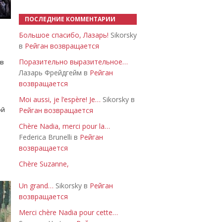
ПОСЛЕДНИЕ КОММЕНТАРИИ
Большое спасибо, Лазарь!
Sikorsky
в
Рейган возвращается
Поразительно выразительное…
 в
Лазарь Фрейдгейм в
Рейган
возвращается
Moi aussi, je l’espère! Je…
Sikorsky в
ой
Рейган возвращается
Chère Nadia, merci pour la…
Federica Brunelli в
Рейган
возвращается
Chère Suzanne,
Un grand…
Sikorsky в
Рейган
возвращается
Merci chère Nadia pour cette…