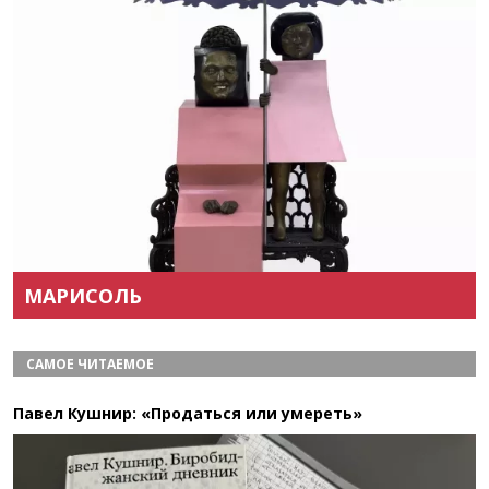
Назад
Вперёд
МАРИСОЛЬ
САМОЕ ЧИТАЕМОЕ
Павел Кушнир: «Продаться или умереть»