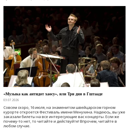
«Музыка как антидот хаосу», или Три дня в Гштааде
03.07.2026
Совсем скоро, 16 июля, на знаменитом швейцарском горном
курорте откроется Фестиваль имени Менухина. Надеюсь, вы уже
заказали билеты на все интересующие вас концерты. Если же
почему-то нет, то читайте и действуйте! Впрочем, читайте в
любом случае.