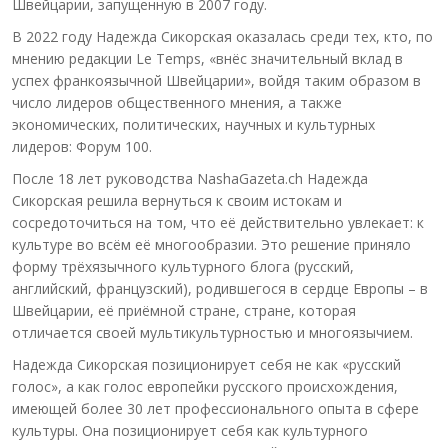
Швейцарии, запущенную в 2007 году.
В 2022 году Надежда Сикорская оказалась среди тех, кто, по
мнению редакции Le Temps, «внёс значительный вклад в
успех франкоязычной Швейцарии», войдя таким образом в
число лидеров общественного мнения, а также
экономических, политических, научных и культурных
лидеров: Форум 100.
После 18 лет руководства NashaGazeta.ch Надежда
Сикорская решила вернуться к своим истокам и
сосредоточиться на том, что её действительно увлекает: к
культуре во всём её многообразии. Это решение приняло
форму трёхязычного культурного блога (русский,
английский, французский), родившегося в сердце Европы – в
Швейцарии, её приёмной стране, стране, которая
отличается своей мультикультурностью и многоязычием.
Надежда Сикорская позиционирует себя не как «русский
голос», а как голос европейки русского происхождения,
имеющей более 30 лет профессионального опыта в сфере
культуры. Она позиционирует себя как культурного