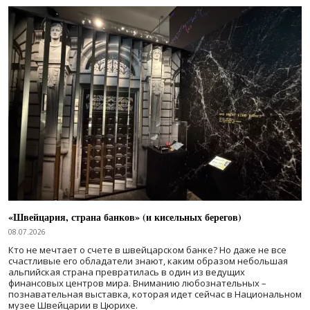
«Швейцария, страна банков» (и кисельных берегов)
08.07.2026
Кто не мечтает о счете в швейцарском банке? Но даже не все
счастливые его обладатели знают, каким образом небольшая
альпийская страна превратилась в один из ведущих
финансовых центров мира. Вниманию любознательных –
познавательная выставка, которая идет сейчас в Национальном
музее Швейцарии в Цюрихе.