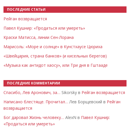
ПОСЛЕДНИЕ СТАТЬИ
Рейган возвращается
Павел Кушнир: «Продаться или умереть»
Краски Матисса, линии Сен-Лорана
Марисоль: «Море и солнце» в Кунстхаусе Цюриха
«Швейцария, страна банков» (и кисельных берегов)
«Музыка как антидот хаосу», или Три дня в Гштааде
ПОСЛЕДНИЕ КОММЕНТАРИИ
Спасибо, Лев Аронович, за…
Sikorsky в
Рейган возвращается
Написано блестяще. Прочитал…
Лев Борщевский в
Рейган
возвращается
Бог даровал Жизнь человеку…
AlexN в
Павел Кушнир:
«Продаться или умереть»