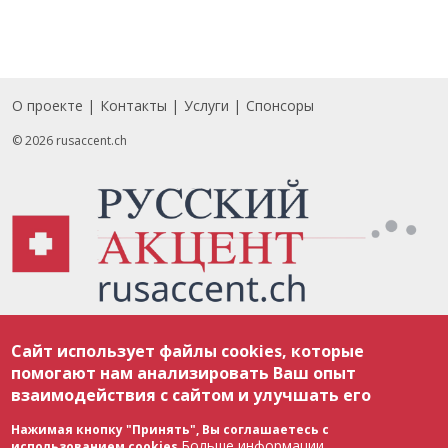
О проекте
Контакты
Услуги
Спонсоры
Footer
© 2026 rusaccent.ch
Все материалы, размещенные на веб-сайте rusaccent.ch, охраняются в
Сайт использует файлы cookies, которые
соответствии с законодательством Швейцарии об авторском праве и
международными соглашениями. Полное или частичное использование
помогают нам анализировать Ваш опыт
материалов возможно только с разрешения редакции. В случае полного
взаимодействия с сайтом и улучшать его
или частичного воспроизведения материалов сайта rusaccent.ch,
ОБЯЗАТЕЛЬНА АКТИВНАЯ ГИПЕРССЫЛКА на конкретный заимствованный
текст. Фотоизображения, размещенные редакцией rusaccent.ch, являются
Нажимая кнопку "Принять", Вы соглашаетесь с
ее исключительной собственностью. Полное или частичное
Больше информации
использованием cookies