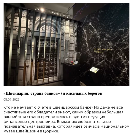
«Швейцария, страна банков» (и кисельных берегов)
08.07.2026
Кто не мечтает о счете в швейцарском банке? Но даже не все
счастливые его обладатели знают, каким образом небольшая
альпийская страна превратилась в один из ведущих
финансовых центров мира. Вниманию любознательных –
познавательная выставка, которая идет сейчас в Национальном
музее Швейцарии в Цюрихе.