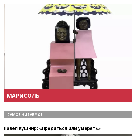
Назад
Вперёд
МАРИСОЛЬ
САМОЕ ЧИТАЕМОЕ
Павел Кушнир: «Продаться или умереть»