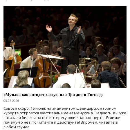
«Музыка как антидот хаосу», или Три дня в Гштааде
03.07.2026
Совсем скоро, 16 июля, на знаменитом швейцарском горном
курорте откроется Фестиваль имени Менухина. Надеюсь, вы уже
заказали билеты на все интересующие вас концерты. Если же
почему-то нет, то читайте и действуйте! Впрочем, читайте в
любом случае.