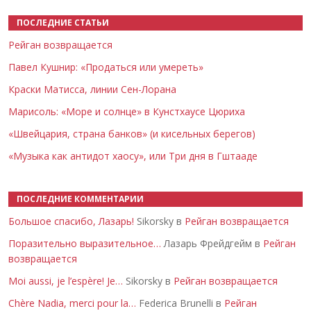
ПОСЛЕДНИЕ СТАТЬИ
Рейган возвращается
Павел Кушнир: «Продаться или умереть»
Краски Матисса, линии Сен-Лорана
Марисоль: «Море и солнце» в Кунстхаусе Цюриха
«Швейцария, страна банков» (и кисельных берегов)
«Музыка как антидот хаосу», или Три дня в Гштааде
ПОСЛЕДНИЕ КОММЕНТАРИИ
Большое спасибо, Лазарь!
Sikorsky в
Рейган возвращается
Поразительно выразительное…
Лазарь Фрейдгейм в
Рейган
возвращается
Moi aussi, je l’espère! Je…
Sikorsky в
Рейган возвращается
Chère Nadia, merci pour la…
Federica Brunelli в
Рейган