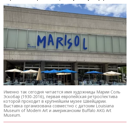
Именно так сегодня читается имя художницы Марии Соль
Эскобар (1930-2016), первая европейская ретроспектива
которой проходит в крупнейшем музее Швейцарии.
Выставка организована совместно с датским Louisiana
Museum of Modern Art и американским Buffalo AKG Art
Museum.