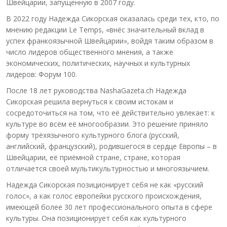
Швейцарии, запущенную в 2007 году.
В 2022 году Надежда Сикорская оказалась среди тех, кто, по
мнению редакции Le Temps, «внёс значительный вклад в
успех франкоязычной Швейцарии», войдя таким образом в
число лидеров общественного мнения, а также
экономических, политических, научных и культурных
лидеров: Форум 100.
После 18 лет руководства NashaGazeta.ch Надежда
Сикорская решила вернуться к своим истокам и
сосредоточиться на том, что её действительно увлекает: к
культуре во всём её многообразии. Это решение приняло
форму трёхязычного культурного блога (русский,
английский, французский), родившегося в сердце Европы – в
Швейцарии, её приёмной стране, стране, которая
отличается своей мультикультурностью и многоязычием.
Надежда Сикорская позиционирует себя не как «русский
голос», а как голос европейки русского происхождения,
имеющей более 30 лет профессионального опыта в сфере
культуры. Она позиционирует себя как культурного