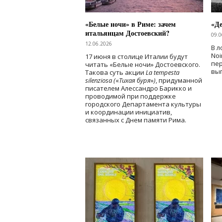
«Белые ночи» в Риме: зачем
«Д
итальянцам Достоевский?
09.0
12.06.2026
В л
Noi
17 июня в столице Италии будут
пе
читать «Белые ночи» Достоевского.
вы
Такова суть акции
La tempesta
silenziosa (
«
Тихая буря
»
)
, придуманной
писателем Алессандро Барикко и
проводимой при поддержке
городского Департамента культуры
и координации инициатив,
связанных с Днем памяти Рима.