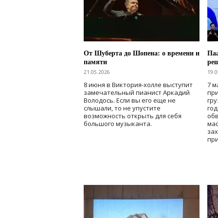
От Шуберта до Шопена: о времени и
Паа
памяти
ре
21.05.2026
19.0
8 июня в Виктория-холле выступит
7 м
замечательный пианист Аркадий
при
Володось. Если вы его еще не
гру
слышали, то не упустите
го
возможность открыть для себя
об
большого музыканта.
мас
зах
при