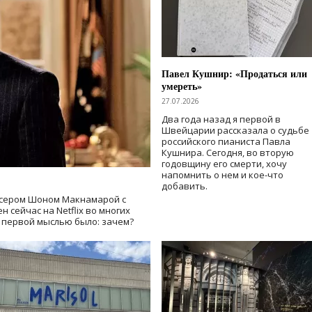
Павел Кушнир: «Продаться или
умереть»
27.07.2026
Два года назад я первой в
Швейцарии рассказала о судьбе
российского пианиста Павла
Кушнира. Сегодня, во вторую
годовщину его смерти, хочу
напомнить о нем и кое-что
добавить.
сером Шоном Макнамарой с
 сейчас на Netflix во многих
й первой мыслью было: зачем?