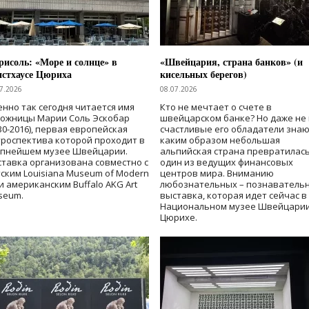
исоль: «Море и солнце» в
«Швейцария, страна банков» (и
нстхаусе Цюриха
кисельных берегов)
7.2026
08.07.2026
нно так сегодня читается имя
Кто не мечтает о счете в
дожницы Марии Соль Эскобар
швейцарском банке? Но даже не 
30-2016), первая европейская
счастливые его обладатели знаю
роспектива которой проходит в
каким образом небольшая
упнейшем музее Швейцарии.
альпийская страна превратилась
тавка организована совместно с
один из ведущих финансовых
ским Louisiana Museum of Modern
центров мира. Вниманию
 и американским Buffalo AKG Art
любознательных – познаватель
seum.
выставка, которая идет сейчас в
Национальном музее Швейцарии
Цюрихе.