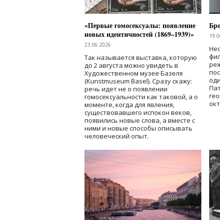
«Первые гомосексуалы: появление
Бр
новых идентичностей (1869–1939)»
19.0
23.06.2026
Нес
фи
Так называется выставка, которую
реж
до 2 августа можно увидеть в
по
Художественном музее Базеля
од
(Kunstmuseum Basel). Сразу скажу:
Пат
речь идет не о появлении
гео
гомосексуальности как таковой, а о
окт
моменте, когда для явления,
существовавшего испокон веков,
появились новые слова, а вместе с
ними и новые способы описывать
человеческий опыт.