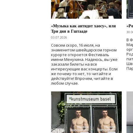
«Музыка как антидот хаосу», или
«Ро
Три дня в Гштааде
30.0
03.07.2026
В 
Мар
Совсем скоро, 16 июля, на
ор
знаменитом швейцарском горном
Ро
курорте откроется Фестиваль
па
имени Менухина. Надеюсь, вы уже
Шв
заказали билеты на все
Пар
интересующие вас концерты. Если
же почему-то нет, то читайте и
действуйте! Впрочем, читайте в
любом случае.