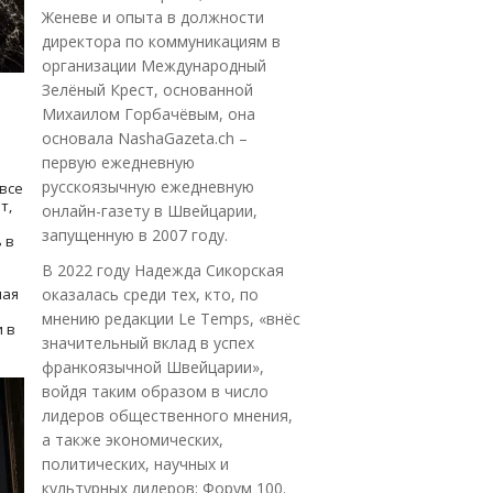
Женеве и опыта в должности
директора по коммуникациям в
организации Международный
Зелёный Крест, основанной
Михаилом Горбачёвым, она
основала NashaGazeta.ch –
первую ежедневную
русскоязычную ежедневную
все
т,
онлайн-газету в Швейцарии,
запущенную в 2007 году.
 в
В 2022 году Надежда Сикорская
ная
оказалась среди тех, кто, по
мнению редакции Le Temps, «внёс
 в
значительный вклад в успех
франкоязычной Швейцарии»,
войдя таким образом в число
лидеров общественного мнения,
а также экономических,
политических, научных и
культурных лидеров: Форум 100.