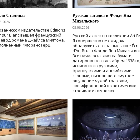
ело Сталина»
Русская загадка в Фонде Яна
Михальского
6.2026
05.06.2026
озаннском издательстве Éditions
r sur Blanc вышел французский
Русский акцент в коллекции Art Br
ревод романа Джайлса Милтона,
Я совершенно не ожидала
полненный Флоранс Герц.
обнаружить его на выставке Écrit
d’Art Brut в Фонде Яна Михальског
Все началось с листка бумаги,
датированного декабрем 1938 го
исписанного русскими,
французскими и английскими
словами, вызвавшего смутное
ощущение чужой трагедии,
зашифрованной в хаотических
строчках и символах.