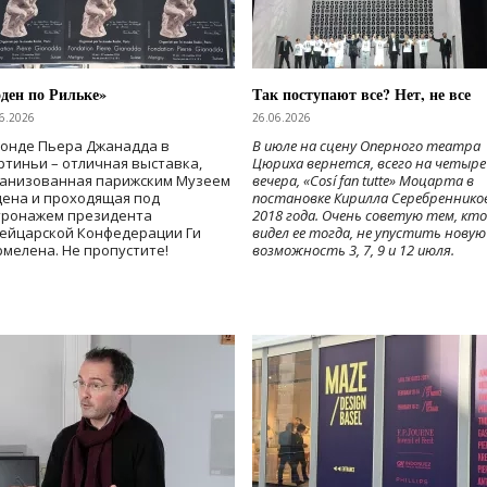
ден по Рильке»
Так поступают все? Нет, не все
6.2026
26.06.2026
Фонде Пьера Джанадда в
В июле на сцену Оперного театра
тиньи – отличная выставка,
Цюриха вернется, всего на четыре
ганизованная парижским Музеем
вечера, «Cosí fan tutte» Моцарта в
дена и проходящая под
постановке Кирилла Серебреннико
тронажем президента
2018 года. Очень советую тем, кто
ейцарской Конфедерации Ги
видел ее тогда, не упустить новую
мелена. Не пропустите!
возможность 3, 7, 9 и 12 июля.