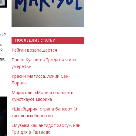
Назад
Вперёд
ut?
ПОСЛЕДНИЕ СТАТЬИ
s
о.
Рейган возвращается
да,
Павел Кушнир: «Продаться или
умереть»
Краски Матисса, линии Сен-
Лорана
Марисоль: «Море и солнце» в
Кунстхаусе Цюриха
«Швейцария, страна банков» (и
кисельных берегов)
«Музыка как антидот хаосу», или
Три дня в Гштааде