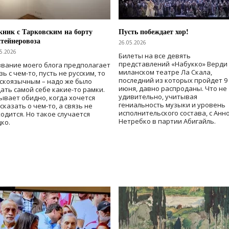
ник с Тарковским на борту
Пусть побеждает хор!
тейнеровоза
26.05.2026
5.2026
Билеты на все девять
представлений «Набукко» Верди
вание моего блога предполагает
миланском театре Ла Скала,
зь с чем-то, пусть не русским, то
последний из которых пройдет 9
скоязычным – надо же было
июня, давно распроданы. Что не
ать самой себе какие-то рамки.
удивительно, учитывая
ывает обидно, когда хочется
гениальность музыки и уровень
сказать о чем-то, а связь не
исполнительского состава, с Анн
одится. Но такое случается
Нетребко в партии Абигайль.
ко.