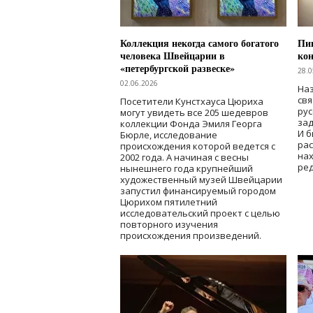
Коллекция некогда самого богатого
Пик
человека Швейцарии в
кон
«петербургской развеске»
28.0
02.06.2026
Наз
свя
Посетители Кунстхауса Цюриха
рус
могут увидеть все 205 шедевров
зад
коллекции Фонда Эмиля Георга
И б
Бюрле, исследование
рас
происхождения которой ведется с
нах
2002 года. А начиная с весны
ред
нынешнего года крупнейший
художественный музей Швейцарии
запустил финансируемый городом
Цюрихом пятилетний
исследовательский проект с целью
повторного изучения
происхождения произведений.