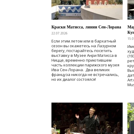
Краски Матисса, линии Сен-Лорана
Мар
Ку
22.07.2026
15.0
Если этим летом или в бархатный
сезон вы окажетесь на Лазурном
Име
берегу, постарайтесь посетить
ху
выставку в Музее Анри Матисса в
(19
Ницце, временно приютившем
рет
часть коллекции парижского музея
кр
Ива Сен-Лорана. Два великих
Выс
француза никогда не встречались,
дат
но их диалог состоялся!
Art
Mu