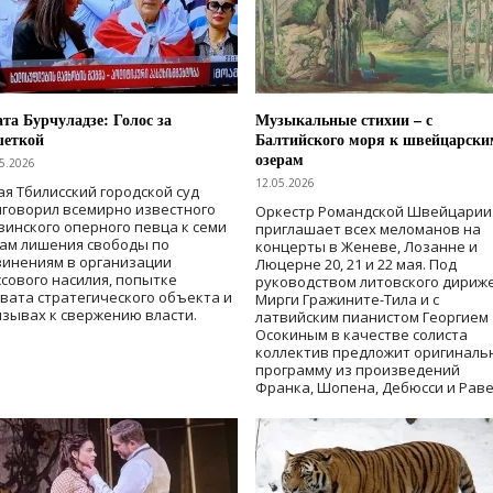
та Бурчуладзе: Голос за
Музыкальные стихии – с
шеткой
Балтийского моря к швейцарски
озерам
5.2026
12.05.2026
ая Тбилисский городской суд
говорил всемирно известного
Оркестр Романдской Швейцарии
зинского оперного певца к семи
приглашает всех меломанов на
дам лишения свободы
по
концерты в Женеве, Лозанне и
винениям в организации
Люцерне 20, 21 и 22 мая. Под
сового насилия, попытке
руководством литовского дириж
вата стратегического объекта и
Мирги Гражините-Тила и с
зывах к свержению власти
.
латвийским пианистом Георгием
Осокиным в качестве солиста
коллектив предложит оригиналь
программу из произведений
Франка, Шопена, Дебюсси и Раве