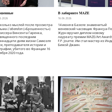
ошенные
В лабиринте MAZE
6.2026
16.06.2026
колько мыслей после просмотра
14 июня в Базеле знаменитый
льма
L'abandon
(«Брошенность»)
женевский часовщик Франсуа-П
иссера Винсента Гаренка,
Журн вручил диплом новому
священного последним
лауреату премии MAZE/Art Award
иннадцати дням жизни Самюэля
F.P. Journe. Им стал мастер из Ин
и, преподавателя истории и
Бижой Джаин.
графии, убитого во Франции 16
ября 2020 года.