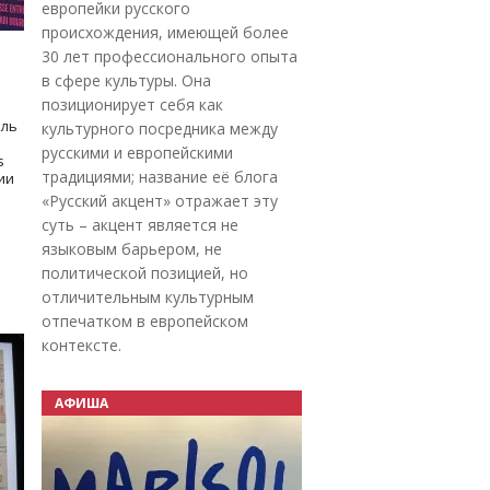
европейки русского
происхождения, имеющей более
30 лет профессионального опыта
в сфере культуры. Она
позиционирует себя как
оль
культурного посредника между
русскими и европейскими
s
традициями; название её блога
дии
«Русский акцент» отражает эту
суть – акцент является не
языковым барьером, не
политической позицией, но
отличительным культурным
отпечатком в европейском
контексте.
АФИША