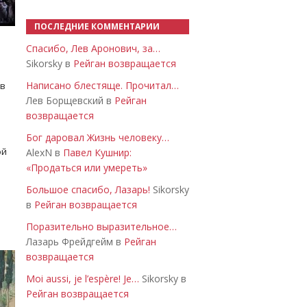
ПОСЛЕДНИЕ КОММЕНТАРИИ
Спасибо, Лев Аронович, за…
Sikorsky в
Рейган возвращается
Написано блестяще. Прочитал…
 в
Лев Борщевский в
Рейган
возвращается
Бог даровал Жизнь человеку…
ой
AlexN в
Павел Кушнир:
«Продаться или умереть»
Большое спасибо, Лазарь!
Sikorsky
в
Рейган возвращается
Поразительно выразительное…
Лазарь Фрейдгейм в
Рейган
возвращается
Moi aussi, je l’espère! Je…
Sikorsky в
Рейган возвращается