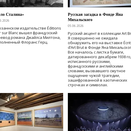
ело Сталина»
Русская загадка в Фонде Яна
Михальского
6.2026
05.06.2026
озаннском издательстве Éditions
r sur Blanc вышел французский
Русский акцент в коллекции Art Br
ревод романа Джайлса Милтона,
Я совершенно не ожидала
полненный Флоранс Герц.
обнаружить его на выставке Écrit
d’Art Brut в Фонде Яна Михальског
Все началось с листка бумаги,
датированного декабрем 1938 го
исписанного русскими,
французскими и английскими
словами, вызвавшего смутное
ощущение чужой трагедии,
зашифрованной в хаотических
строчках и символах.