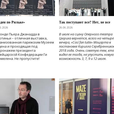
ден по Рильке»
Так поступают все? Нет, не все
6.2026
26.06.2026
Фонде Пьера Джанадда в
В июле на сцену Оперного театра
тиньи – отличная выставка,
Цюриха вернется, всего на четыре
ганизованная парижским Музеем
вечера, «Cosí fan tutte» Моцарта в
дена и проходящая под
постановке Кирилла Серебреннико
тронажем президента
2018 года. Очень советую тем, кто
ейцарской Конфедерации Ги
видел ее тогда, не упустить новую
мелена. Не пропустите!
возможность 3, 7, 9 и 12 июля.