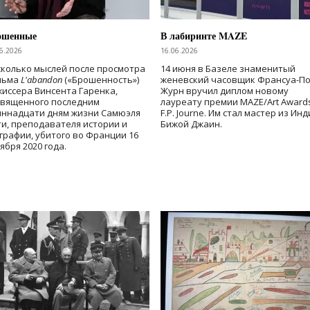
ошенные
В лабиринте MAZE
6.2026
16.06.2026
колько мыслей после просмотра
14 июня в Базеле знаменитый
льма
L'abandon
(«Брошенность»)
женевский часовщик Франсуа-П
иссера Винсента Гаренка,
Журн вручил диплом новому
священного последним
лауреату премии MAZE/Art Award
иннадцати дням жизни Самюэля
F.P. Journe. Им стал мастер из Ин
и, преподавателя истории и
Бижой Джаин.
графии, убитого во Франции 16
ября 2020 года.