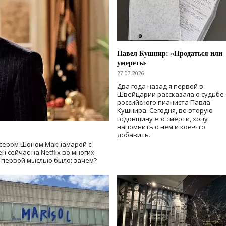
Павел Кушнир: «Продаться или
умереть»
27.07.2026
Два года назад я первой в
Швейцарии рассказала о судьбе
российского пианиста Павла
Кушнира. Сегодня, во вторую
годовщину его смерти, хочу
напомнить о нем и кое-что
добавить.
сером Шоном Макнамарой с
 сейчас на Netflix во многих
й первой мыслью было: зачем?