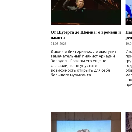
От Шуберта до Шопена: о времени и
Паа
памяти
ре
21.05.2026
19.0
8 июня в Виктория-холле выступит
7 м
замечательный пианист Аркадий
при
Володось. Если вы его еще не
гру
слышали, то не упустите
го
возможность открыть для себя
об
большого музыканта.
мас
зах
при