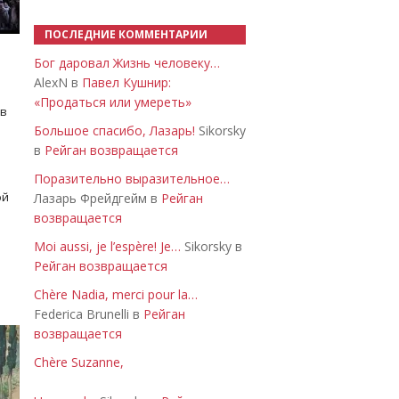
ПОСЛЕДНИЕ КОММЕНТАРИИ
Бог даровал Жизнь человеку…
AlexN в
Павел Кушнир:
«Продаться или умереть»
 в
Большое спасибо, Лазарь!
Sikorsky
в
Рейган возвращается
Поразительно выразительное…
ой
Лазарь Фрейдгейм в
Рейган
возвращается
Moi aussi, je l’espère! Je…
Sikorsky в
Рейган возвращается
Chère Nadia, merci pour la…
Federica Brunelli в
Рейган
возвращается
Chère Suzanne,