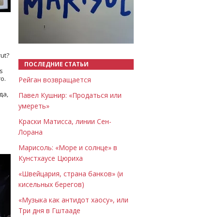
Назад
Вперёд
ut?
ПОСЛЕДНИЕ СТАТЬИ
s
о.
Рейган возвращается
да,
Павел Кушнир: «Продаться или
умереть»
Краски Матисса, линии Сен-
Лорана
Марисоль: «Море и солнце» в
Кунстхаусе Цюриха
«Швейцария, страна банков» (и
кисельных берегов)
«Музыка как антидот хаосу», или
Три дня в Гштааде