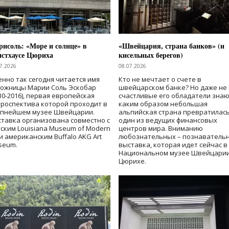
исоль: «Море и солнце» в
«Швейцария, страна банков» (и
нстхаусе Цюриха
кисельных берегов)
7.2026
08.07.2026
нно так сегодня читается имя
Кто не мечтает о счете в
дожницы Марии Соль Эскобар
швейцарском банке? Но даже не 
30-2016), первая европейская
счастливые его обладатели знаю
роспектива которой проходит в
каким образом небольшая
упнейшем музее Швейцарии.
альпийская страна превратилась
тавка организована совместно с
один из ведущих финансовых
ским Louisiana Museum of Modern
центров мира. Вниманию
 и американским Buffalo AKG Art
любознательных – познаватель
seum.
выставка, которая идет сейчас в
Национальном музее Швейцарии
Цюрихе.