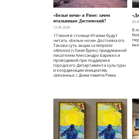
«Белые ночи» в Риме: зачем
«Д
итальянцам Достоевский?
09.0
12.06.2026
В л
Noi
17 июня в столице Италии будут
пе
читать «Белые ночи» Достоевского.
вы
Такова суть акции
La tempesta
silenziosa (
«
Тихая буря
»
)
, придуманной
писателем Алессандро Барикко и
проводимой при поддержке
городского Департамента культуры
и координации инициатив,
связанных с Днем памяти Рима.