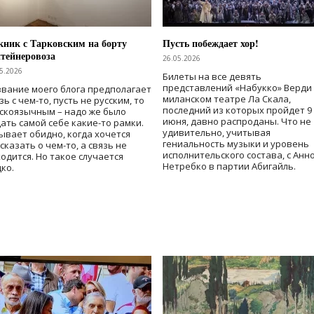
ник с Тарковским на борту
Пусть побеждает хор!
тейнеровоза
26.05.2026
5.2026
Билеты на все девять
представлений «Набукко» Верди
вание моего блога предполагает
миланском театре Ла Скала,
зь с чем-то, пусть не русским, то
последний из которых пройдет 9
скоязычным – надо же было
июня, давно распроданы. Что не
ать самой себе какие-то рамки.
удивительно, учитывая
ывает обидно, когда хочется
гениальность музыки и уровень
сказать о чем-то, а связь не
исполнительского состава, с Анн
одится. Но такое случается
Нетребко в партии Абигайль.
ко.