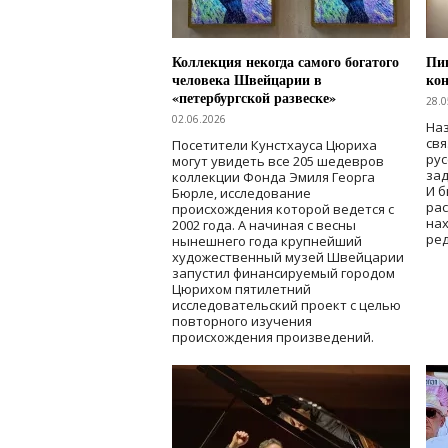
Коллекция некогда самого богатого
Пик
человека Швейцарии в
кон
«петербургской развеске»
28.0
02.06.2026
Наз
свя
Посетители Кунстхауса Цюриха
рус
могут увидеть все 205 шедевров
зад
коллекции Фонда Эмиля Георга
И б
Бюрле, исследование
рас
происхождения которой ведется с
нах
2002 года. А начиная с весны
ред
нынешнего года крупнейший
художественный музей Швейцарии
запустил финансируемый городом
Цюрихом пятилетний
исследовательский проект с целью
повторного изучения
происхождения произведений.