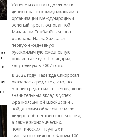
Женеве и опыта в должности
директора по коммуникациям в
организации Международный
Зелёный Крест, основанной
Михаилом Горбачёвым, она
основала NashaGazeta.ch –
первую ежедневную
русскоязычную ежедневную
все
т,
онлайн-газету в Швейцарии,
запущенную в 2007 году.
 в
В 2022 году Надежда Сикорская
ная
оказалась среди тех, кто, по
мнению редакции Le Temps, «внёс
 в
значительный вклад в успех
франкоязычной Швейцарии»,
войдя таким образом в число
лидеров общественного мнения,
а также экономических,
политических, научных и
культурных лидеров: Форум 100.