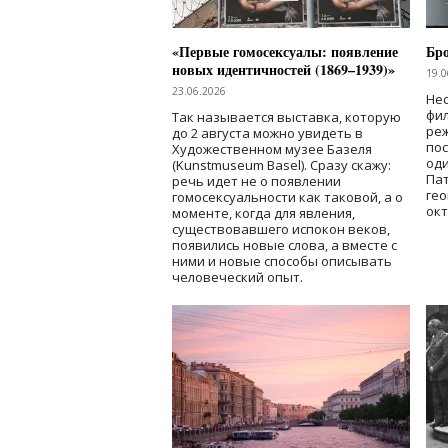
«Первые гомосексуалы: появление
Бр
новых идентичностей (1869–1939)»
19.0
23.06.2026
Нес
фи
Так называется выставка, которую
реж
до 2 августа можно увидеть в
по
Художественном музее Базеля
од
(Kunstmuseum Basel). Сразу скажу:
Пат
речь идет не о появлении
гео
гомосексуальности как таковой, а о
окт
моменте, когда для явления,
существовавшего испокон веков,
появились новые слова, а вместе с
ними и новые способы описывать
человеческий опыт.