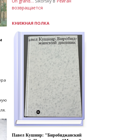
Un grand…
Sikorsky в
Рейган
возвращается
КНИЖНАЯ ПОЛКА
м
ера
ную
ля.
Павел Кушнир: "Биробиджанский