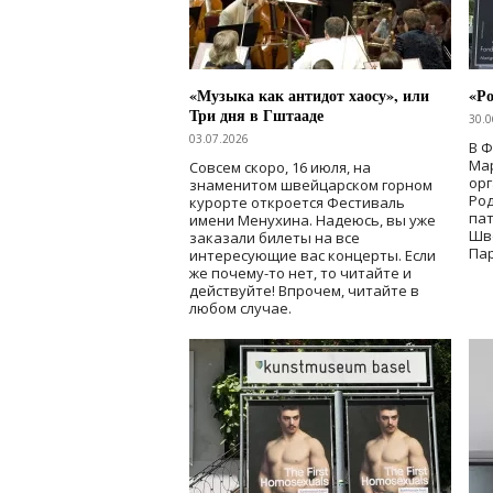
«Музыка как антидот хаосу», или
«Ро
Три дня в Гштааде
30.0
03.07.2026
В 
Мар
Совсем скоро, 16 июля, на
ор
знаменитом швейцарском горном
Ро
курорте откроется Фестиваль
па
имени Менухина. Надеюсь, вы уже
Шв
заказали билеты на все
Пар
интересующие вас концерты. Если
же почему-то нет, то читайте и
действуйте! Впрочем, читайте в
любом случае.