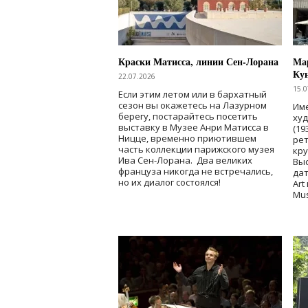
Краски Матисса, линии Сен-Лорана
Мар
Ку
22.07.2026
15.0
Если этим летом или в бархатный
сезон вы окажетесь на Лазурном
Име
берегу, постарайтесь посетить
ху
выставку в Музее Анри Матисса в
(19
Ницце, временно приютившем
рет
часть коллекции парижского музея
кр
Ива Сен-Лорана. Два великих
Выс
француза никогда не встречались,
дат
но их диалог состоялся!
Art
Mu