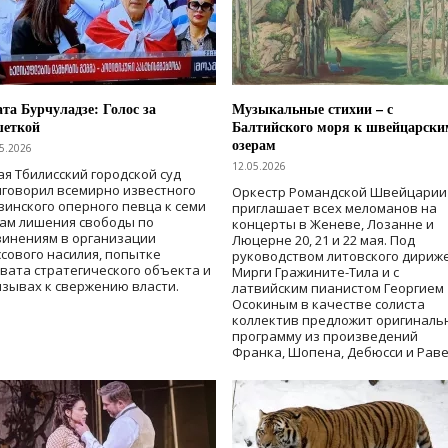
та Бурчуладзе: Голос за
Музыкальные стихии – с
шеткой
Балтийского моря к швейцарски
озерам
5.2026
12.05.2026
ая Тбилисский городской суд
говорил всемирно известного
Оркестр Романдской Швейцарии
зинского оперного певца к семи
приглашает всех меломанов на
дам лишения свободы
по
концерты в Женеве, Лозанне и
винениям в организации
Люцерне 20, 21 и 22 мая. Под
сового насилия, попытке
руководством литовского дириж
вата стратегического объекта и
Мирги Гражините-Тила и с
зывах к свержению власти
.
латвийским пианистом Георгием
Осокиным в качестве солиста
коллектив предложит оригиналь
программу из произведений
Франка, Шопена, Дебюсси и Раве