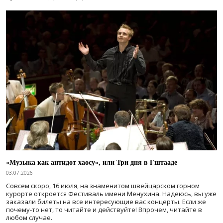
«Музыка как антидот хаосу», или Три дня в Гштааде
03.07.2026
Совсем скоро, 16 июля, на знаменитом швейцарском горном
курорте откроется Фестиваль имени Менухина. Надеюсь, вы уже
заказали билеты на все интересующие вас концерты. Если же
почему-то нет, то читайте и действуйте! Впрочем, читайте в
любом случае.