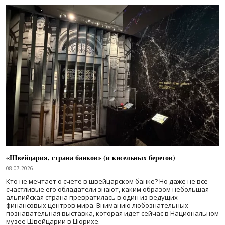
«Швейцария, страна банков» (и кисельных берегов)
08.07.2026
Кто не мечтает о счете в швейцарском банке? Но даже не все
счастливые его обладатели знают, каким образом небольшая
альпийская страна превратилась в один из ведущих
финансовых центров мира. Вниманию любознательных –
познавательная выставка, которая идет сейчас в Национальном
музее Швейцарии в Цюрихе.