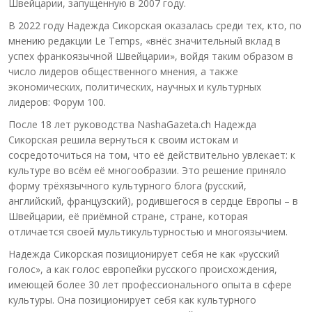
Швейцарии, запущенную в 2007 году.
В 2022 году Надежда Сикорская оказалась среди тех, кто, по
мнению редакции Le Temps, «внёс значительный вклад в
успех франкоязычной Швейцарии», войдя таким образом в
число лидеров общественного мнения, а также
экономических, политических, научных и культурных
лидеров: Форум 100.
После 18 лет руководства NashaGazeta.ch Надежда
Сикорская решила вернуться к своим истокам и
сосредоточиться на том, что её действительно увлекает: к
культуре во всём её многообразии. Это решение приняло
форму трёхязычного культурного блога (русский,
английский, французский), родившегося в сердце Европы – в
Швейцарии, её приёмной стране, стране, которая
отличается своей мультикультурностью и многоязычием.
Надежда Сикорская позиционирует себя не как «русский
голос», а как голос европейки русского происхождения,
имеющей более 30 лет профессионального опыта в сфере
культуры. Она позиционирует себя как культурного