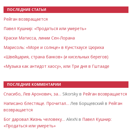
ПОСЛЕДНИЕ СТАТЬИ
Рейган возвращается
Павел Кушнир: «Продаться или умереть»
Краски Матисса, линии Сен-Лорана
Марисоль: «Море и солнце» в Кунстхаусе Цюриха
«Швейцария, страна банков» (и кисельных берегов)
«Музыка как антидот хаосу», или Три дня в Гштааде
ПОСЛЕДНИЕ КОММЕНТАРИИ
Спасибо, Лев Аронович, за…
Sikorsky в
Рейган возвращается
Написано блестяще. Прочитал…
Лев Борщевский в
Рейган
возвращается
Бог даровал Жизнь человеку…
AlexN в
Павел Кушнир:
«Продаться или умереть»