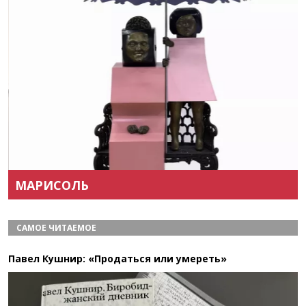
Назад
Вперёд
МАРИСОЛЬ
САМОЕ ЧИТАЕМОЕ
Павел Кушнир: «Продаться или умереть»