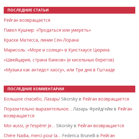
ПОСЛЕДНИЕ СТАТЬИ
Рейган возвращается
Павел Кушнир: «Продаться или умереть»
Краски Матисса, линии Сен-Лорана
Марисоль: «Море и солнце» в Кунстхаусе Цюриха
«Швейцария, страна банков» (и кисельных берегов)
«Музыка как антидот хаосу», или Три дня в Гштааде
ПОСЛЕДНИЕ КОММЕНТАРИИ
Большое спасибо, Лазарь!
Sikorsky в
Рейган возвращается
Поразительно выразительное…
Лазарь Фрейдгейм в
Рейган
возвращается
Moi aussi, je l’espère! Je…
Sikorsky в
Рейган возвращается
Chère Nadia, merci pour la…
Federica Brunelli в
Рейган