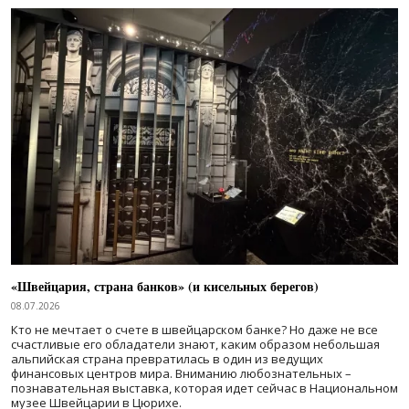
«Швейцария, страна банков» (и кисельных берегов)
08.07.2026
Кто не мечтает о счете в швейцарском банке? Но даже не все
счастливые его обладатели знают, каким образом небольшая
альпийская страна превратилась в один из ведущих
финансовых центров мира. Вниманию любознательных –
познавательная выставка, которая идет сейчас в Национальном
музее Швейцарии в Цюрихе.