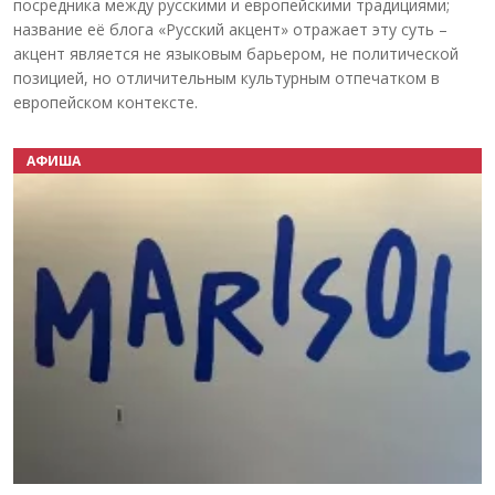
посредника между русскими и европейскими традициями;
название её блога «Русский акцент» отражает эту суть –
акцент является не языковым барьером, не политической
позицией, но отличительным культурным отпечатком в
европейском контексте.
АФИША
Назад
Вперёд