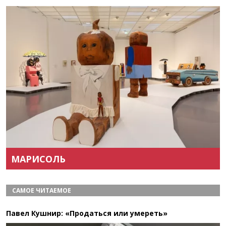
Назад
Вперёд
МАРИСОЛЬ
САМОЕ ЧИТАЕМОЕ
Павел Кушнир: «Продаться или умереть»