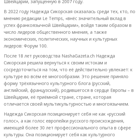
Швейцарии, запущенную в 2007 году.
В 2022 году Надежда Сикорская оказалась среди тех, кто, по
мнению редакции Le Temps, «внёс значительный вклад в
успех франкоязычной Швейцарии», войдя таким образом в
число лидеров общественного мнения, а также
экономических, политических, научных и культурных
лидеров: Форум 100.
После 18 лет руководства NashaGazeta.ch Надежда
Сикорская решила вернуться к своим истокам и
сосредоточиться на том, что её действительно увлекает: к
культуре во всём её многообразии. Это решение приняло
форму трёхязычного культурного блога (русский,
английский, французский), родившегося в сердце Европы – в
Швейцарии, её приёмной стране, стране, которая
отличается своей мультикультурностью и многоязычием.
Надежда Сикорская позиционирует себя не как «русский
голос», а как голос европейки русского происхождения,
имеющей более 30 лет профессионального опыта в сфере
культуры. Она позиционирует себя как культурного