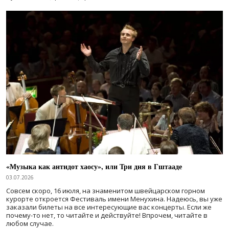
«Музыка как антидот хаосу», или Три дня в Гштааде
03.07.2026
Совсем скоро, 16 июля, на знаменитом швейцарском горном
курорте откроется Фестиваль имени Менухина. Надеюсь, вы уже
заказали билеты на все интересующие вас концерты. Если же
почему-то нет, то читайте и действуйте! Впрочем, читайте в
любом случае.