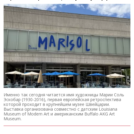
Именно так сегодня читается имя художницы Марии Соль
Эскобар (1930-2016), первая европейская ретроспектива
которой проходит в крупнейшем музее Швейцарии.
Выставка организована совместно с датским Louisiana
Museum of Modern Art и американским Buffalo AKG Art
Museum.