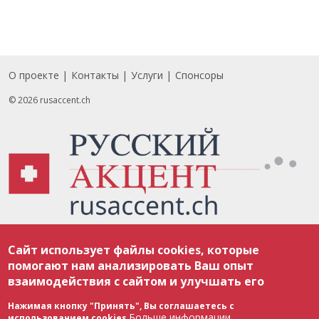
О проекте
Контакты
Услуги
Спонсоры
Footer
© 2026 rusaccent.ch
Все материалы, размещенные на веб-сайте rusaccent.ch, охраняются в
Сайт использует файлы cookies, которые
соответствии с законодательством Швейцарии об авторском праве и
международными соглашениями. Полное или частичное использование
помогают нам анализировать Ваш опыт
материалов возможно только с разрешения редакции. В случае полного
взаимодействия с сайтом и улучшать его
или частичного воспроизведения материалов сайта rusaccent.ch,
ОБЯЗАТЕЛЬНА АКТИВНАЯ ГИПЕРССЫЛКА на конкретный заимствованный
текст. Фотоизображения, размещенные редакцией rusaccent.ch, являются
Нажимая кнопку "Принять", Вы соглашаетесь с
ее исключительной собственностью. Полное или частичное
Больше информации
использованием cookies