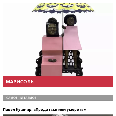
Назад
Вперёд
МАРИСОЛЬ
САМОЕ ЧИТАЕМОЕ
Павел Кушнир: «Продаться или умереть»