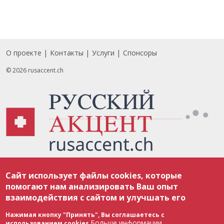
О проекте
Контакты
Услуги
Спонсоры
Footer
© 2026 rusaccent.ch
Все материалы, размещенные на веб-сайте rusaccent.ch, охраняются в
Сайт использует файлы cookies, которые
соответствии с законодательством Швейцарии об авторском праве и
международными соглашениями. Полное или частичное использование
помогают нам анализировать Ваш опыт
материалов возможно только с разрешения редакции. В случае полного
взаимодействия с сайтом и улучшать его
или частичного воспроизведения материалов сайта rusaccent.ch,
ОБЯЗАТЕЛЬНА АКТИВНАЯ ГИПЕРССЫЛКА на конкретный заимствованный
текст. Фотоизображения, размещенные редакцией rusaccent.ch, являются
Нажимая кнопку "Принять", Вы соглашаетесь с
ее исключительной собственностью. Полное или частичное
Больше информации
использованием cookies