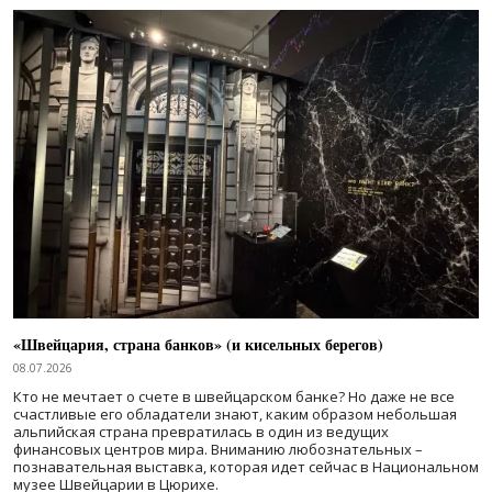
«Швейцария, страна банков» (и кисельных берегов)
08.07.2026
Кто не мечтает о счете в швейцарском банке? Но даже не все
счастливые его обладатели знают, каким образом небольшая
альпийская страна превратилась в один из ведущих
финансовых центров мира. Вниманию любознательных –
познавательная выставка, которая идет сейчас в Национальном
музее Швейцарии в Цюрихе.