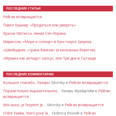
ПОСЛЕДНИЕ СТАТЬИ
Рейган возвращается
Павел Кушнир: «Продаться или умереть»
Краски Матисса, линии Сен-Лорана
Марисоль: «Море и солнце» в Кунстхаусе Цюриха
«Швейцария, страна банков» (и кисельных берегов)
«Музыка как антидот хаосу», или Три дня в Гштааде
ПОСЛЕДНИЕ КОММЕНТАРИИ
Большое спасибо, Лазарь!
Sikorsky в
Рейган возвращается
Поразительно выразительное…
Лазарь Фрейдгейм в
Рейган
возвращается
Moi aussi, je l’espère! Je…
Sikorsky в
Рейган возвращается
Chère Nadia, merci pour la…
Federica Brunelli в
Рейган