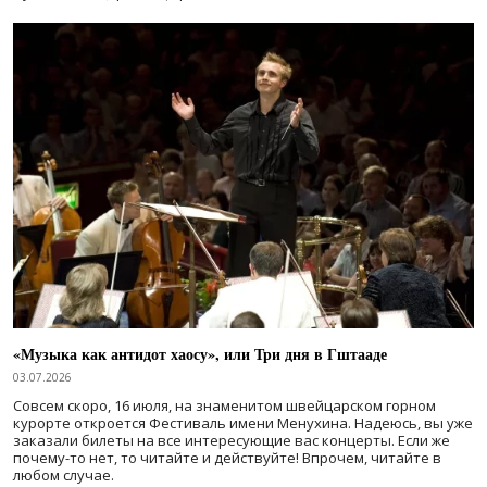
«Музыка как антидот хаосу», или Три дня в Гштааде
03.07.2026
Совсем скоро, 16 июля, на знаменитом швейцарском горном
курорте откроется Фестиваль имени Менухина. Надеюсь, вы уже
заказали билеты на все интересующие вас концерты. Если же
почему-то нет, то читайте и действуйте! Впрочем, читайте в
любом случае.