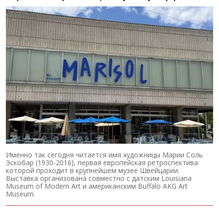
Именно так сегодня читается имя художницы Марии Соль
Эскобар (1930-2016), первая европейская ретроспектива
которой проходит в крупнейшем музее Швейцарии.
Выставка организована совместно с датским Louisiana
Museum of Modern Art и американским Buffalo AKG Art
Museum.