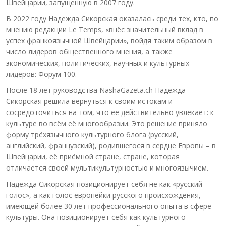
Швейцарии, запущенную в 2007 году.
В 2022 году Надежда Сикорская оказалась среди тех, кто, по
мнению редакции Le Temps, «внёс значительный вклад в
успех франкоязычной Швейцарии», войдя таким образом в
число лидеров общественного мнения, а также
экономических, политических, научных и культурных
лидеров: Форум 100.
После 18 лет руководства NashaGazeta.ch Надежда
Сикорская решила вернуться к своим истокам и
сосредоточиться на том, что её действительно увлекает: к
культуре во всём её многообразии. Это решение приняло
форму трёхязычного культурного блога (русский,
английский, французский), родившегося в сердце Европы – в
Швейцарии, её приёмной стране, стране, которая
отличается своей мультикультурностью и многоязычием.
Надежда Сикорская позиционирует себя не как «русский
голос», а как голос европейки русского происхождения,
имеющей более 30 лет профессионального опыта в сфере
культуры. Она позиционирует себя как культурного