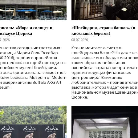
исоль: «Море и солнце» в
«Швейцария, страна банков» (и
нстхаусе Цюриха
кисельных берегов)
7.2026
08.07.2026
нно так сегодня читается имя
Кто не мечтает о счете в
дожницы Марии Соль Эскобар
швейцарском банке? Но даже не 
30-2016), первая европейская
счастливые его обладатели знаю
роспектива которой проходит в
каким образом небольшая
упнейшем музее Швейцарии.
альпийская страна превратилась
тавка организована совместно с
один из ведущих финансовых
ским Louisiana Museum of Modern
центров мира. Вниманию
 и американским Buffalo AKG Art
любознательных – познаватель
seum.
выставка, которая идет сейчас в
Национальном музее Швейцарии
Цюрихе.