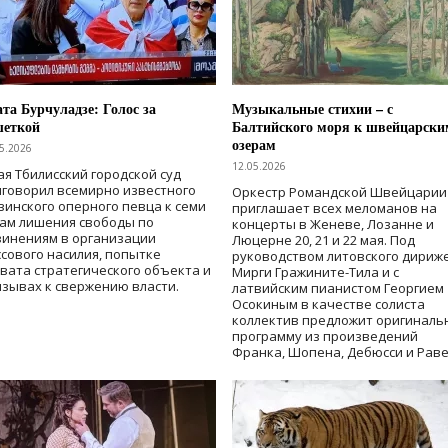
та Бурчуладзе: Голос за
Музыкальные стихии – с
шеткой
Балтийского моря к швейцарски
озерам
5.2026
12.05.2026
ая Тбилисский городской суд
говорил всемирно известного
Оркестр Романдской Швейцарии
зинского оперного певца к семи
приглашает всех меломанов на
дам лишения свободы
по
концерты в Женеве, Лозанне и
винениям в организации
Люцерне 20, 21 и 22 мая. Под
сового насилия, попытке
руководством литовского дириж
вата стратегического объекта и
Мирги Гражините-Тила и с
зывах к свержению власти
.
латвийским пианистом Георгием
Осокиным в качестве солиста
коллектив предложит оригиналь
программу из произведений
Франка, Шопена, Дебюсси и Раве