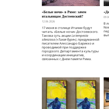
«Белые ночи» в Риме: зачем
«Д
итальянцам Достоевский?
09.0
12.06.2026
В л
Noi
17 июня в столице Италии будут
пе
читать «Белые ночи» Достоевского.
вы
Такова суть акции
La tempesta
silenziosa (
«
Тихая буря
»
)
, придуманной
писателем Алессандро Барикко и
проводимой при поддержке
городского Департамента культуры
и координации инициатив,
связанных с Днем памяти Рима.