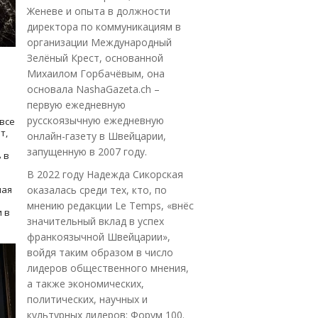
Женеве и опыта в должности
директора по коммуникациям в
организации Международный
Зелёный Крест, основанной
Михаилом Горбачёвым, она
основала NashaGazeta.ch –
первую ежедневную
русскоязычную ежедневную
все
т,
онлайн-газету в Швейцарии,
запущенную в 2007 году.
 в
В 2022 году Надежда Сикорская
ная
оказалась среди тех, кто, по
мнению редакции Le Temps, «внёс
 в
значительный вклад в успех
франкоязычной Швейцарии»,
войдя таким образом в число
лидеров общественного мнения,
а также экономических,
политических, научных и
культурных лидеров: Форум 100.