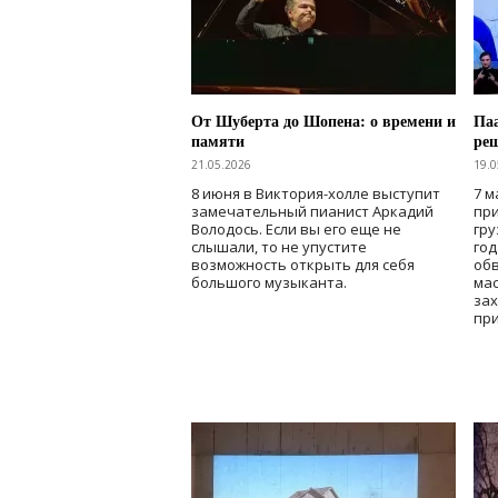
От Шуберта до Шопена: о времени и
Паа
памяти
ре
21.05.2026
19.0
8 июня в Виктория-холле выступит
7 м
замечательный пианист Аркадий
при
Володось. Если вы его еще не
гру
слышали, то не упустите
го
возможность открыть для себя
об
большого музыканта.
мас
зах
при