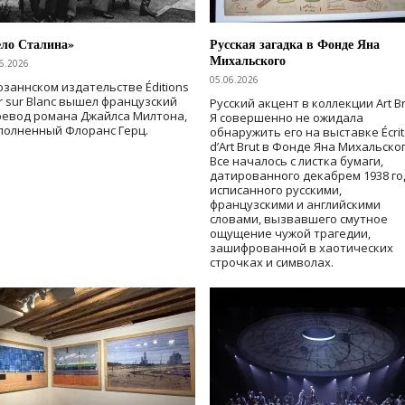
ело Сталина»
Русская загадка в Фонде Яна
Михальского
6.2026
05.06.2026
озаннском издательстве Éditions
r sur Blanc вышел французский
Русский акцент в коллекции Art Br
ревод романа Джайлса Милтона,
Я совершенно не ожидала
полненный Флоранс Герц.
обнаружить его на выставке Écrit
d’Art Brut в Фонде Яна Михальског
Все началось с листка бумаги,
датированного декабрем 1938 го
исписанного русскими,
французскими и английскими
словами, вызвавшего смутное
ощущение чужой трагедии,
зашифрованной в хаотических
строчках и символах.