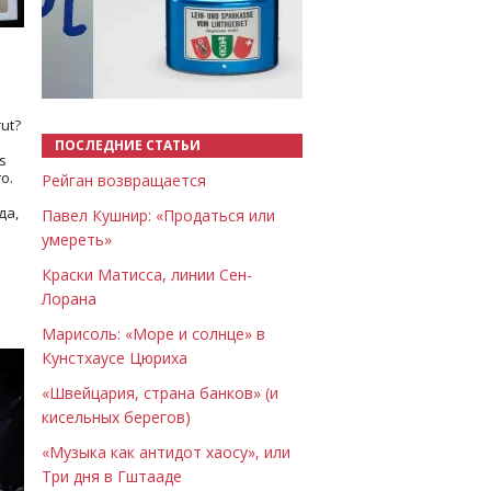
Назад
Вперёд
ut?
ПОСЛЕДНИЕ СТАТЬИ
s
о.
Рейган возвращается
да,
Павел Кушнир: «Продаться или
умереть»
Краски Матисса, линии Сен-
Лорана
Марисоль: «Море и солнце» в
Кунстхаусе Цюриха
«Швейцария, страна банков» (и
кисельных берегов)
«Музыка как антидот хаосу», или
Три дня в Гштааде