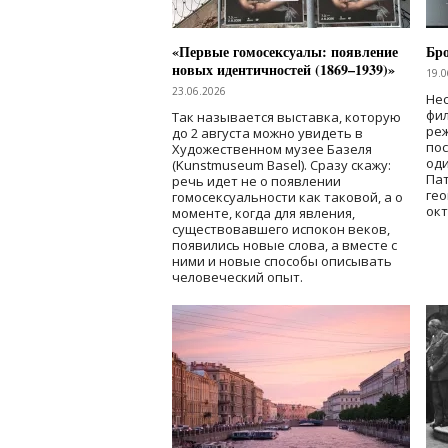
«Первые гомосексуалы: появление
Бр
новых идентичностей (1869–1939)»
19.0
23.06.2026
Нес
фи
Так называется выставка, которую
реж
до 2 августа можно увидеть в
по
Художественном музее Базеля
од
(Kunstmuseum Basel). Сразу скажу:
Пат
речь идет не о появлении
гео
гомосексуальности как таковой, а о
окт
моменте, когда для явления,
существовавшего испокон веков,
появились новые слова, а вместе с
ними и новые способы описывать
человеческий опыт.