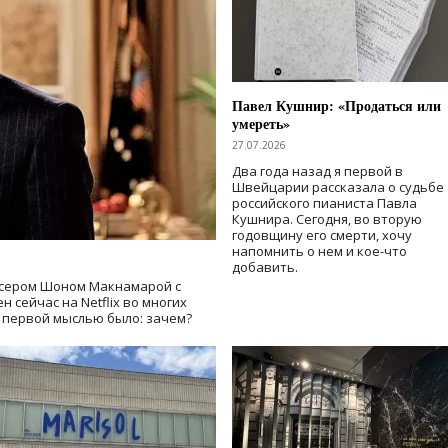
Павел Кушнир: «Продаться или
умереть»
27.07.2026
Два года назад я первой в
Швейцарии рассказала о судьбе
российского пианиста Павла
Кушнира. Сегодня, во вторую
годовщину его смерти, хочу
напомнить о нем и кое-что
добавить.
сером Шоном Макнамарой с
 сейчас на Netflix во многих
й первой мыслью было: зачем?