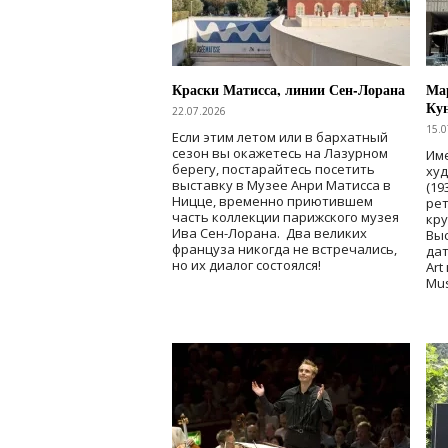
Краски Матисса, линии Сен-Лорана
Мар
Ку
22.07.2026
15.0
Если этим летом или в бархатный
сезон вы окажетесь на Лазурном
Име
берегу, постарайтесь посетить
ху
выставку в Музее Анри Матисса в
(19
Ницце, временно приютившем
рет
часть коллекции парижского музея
кр
Ива Сен-Лорана. Два великих
Выс
француза никогда не встречались,
дат
но их диалог состоялся!
Art
Mu