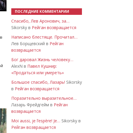
ПОСЛЕДНИЕ КОММЕНТАРИИ
Спасибо, Лев Аронович, за…
Sikorsky в
Рейган возвращается
Написано блестяще. Прочитал…
 в
Лев Борщевский в
Рейган
возвращается
Бог даровал Жизнь человеку…
ой
AlexN в
Павел Кушнир:
«Продаться или умереть»
Большое спасибо, Лазарь!
Sikorsky
в
Рейган возвращается
Поразительно выразительное…
Лазарь Фрейдгейм в
Рейган
возвращается
Moi aussi, je l’espère! Je…
Sikorsky в
Рейган возвращается