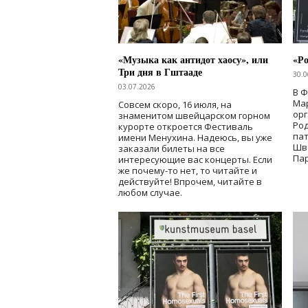
«Музыка как антидот хаосу», или
«Ро
Три дня в Гштааде
30.0
03.07.2026
В 
Мар
Совсем скоро, 16 июля, на
ор
знаменитом швейцарском горном
Ро
курорте откроется Фестиваль
па
имени Менухина. Надеюсь, вы уже
Шв
заказали билеты на все
Пар
интересующие вас концерты. Если
же почему-то нет, то читайте и
действуйте! Впрочем, читайте в
любом случае.