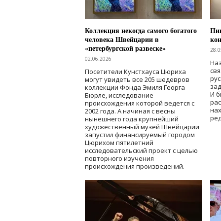
Коллекция некогда самого богатого
Пик
человека Швейцарии в
кон
«петербургской развеске»
28.0
02.06.2026
Наз
свя
Посетители Кунстхауса Цюриха
рус
могут увидеть все 205 шедевров
зад
коллекции Фонда Эмиля Георга
И б
Бюрле, исследование
рас
происхождения которой ведется с
нах
2002 года. А начиная с весны
ред
нынешнего года крупнейший
художественный музей Швейцарии
запустил финансируемый городом
Цюрихом пятилетний
исследовательский проект с целью
повторного изучения
происхождения произведений.