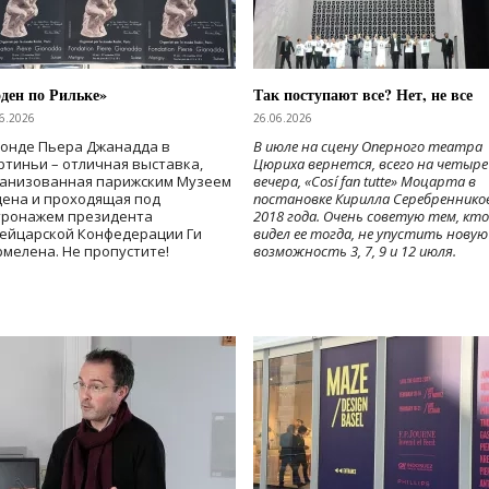
ден по Рильке»
Так поступают все? Нет, не все
6.2026
26.06.2026
Фонде Пьера Джанадда в
В июле на сцену Оперного театра
тиньи – отличная выставка,
Цюриха вернется, всего на четыре
ганизованная парижским Музеем
вечера, «Cosí fan tutte» Моцарта в
дена и проходящая под
постановке Кирилла Серебреннико
тронажем президента
2018 года. Очень советую тем, кто
ейцарской Конфедерации Ги
видел ее тогда, не упустить новую
мелена. Не пропустите!
возможность 3, 7, 9 и 12 июля.