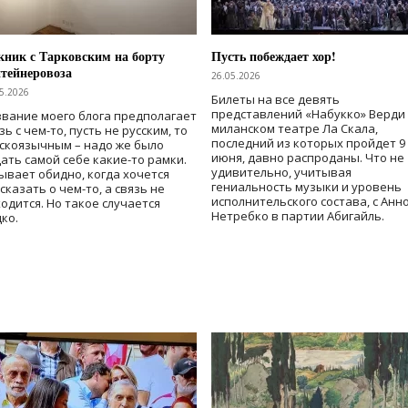
ник с Тарковским на борту
Пусть побеждает хор!
тейнеровоза
26.05.2026
5.2026
Билеты на все девять
представлений «Набукко» Верди
вание моего блога предполагает
миланском театре Ла Скала,
зь с чем-то, пусть не русским, то
последний из которых пройдет 9
скоязычным – надо же было
июня, давно распроданы. Что не
ать самой себе какие-то рамки.
удивительно, учитывая
ывает обидно, когда хочется
гениальность музыки и уровень
сказать о чем-то, а связь не
исполнительского состава, с Анн
одится. Но такое случается
Нетребко в партии Абигайль.
ко.