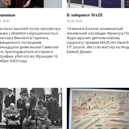
ошенные
В лабиринте MAZE
6.2026
16.06.2026
колько мыслей после просмотра
14 июня в Базеле знаменитый
льма
L'abandon
(«Брошенность»)
женевский часовщик Франсуа-П
иссера Винсента Гаренка,
Журн вручил диплом новому
священного последним
лауреату премии MAZE/Art Award
иннадцати дням жизни Самюэля
F.P. Journe. Им стал мастер из Ин
и, преподавателя истории и
Бижой Джаин.
графии, убитого во Франции 16
ября 2020 года.