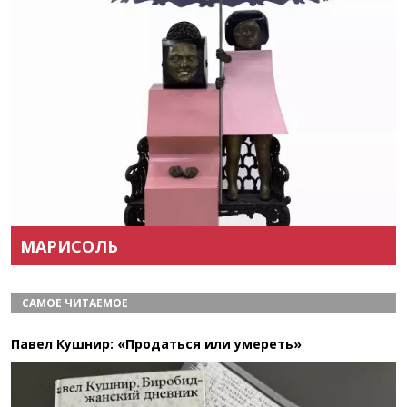
Назад
Вперёд
МАРИСОЛЬ
САМОЕ ЧИТАЕМОЕ
Павел Кушнир: «Продаться или умереть»