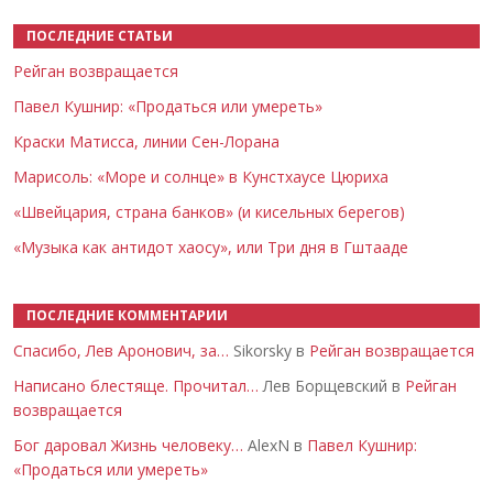
ПОСЛЕДНИЕ СТАТЬИ
Рейган возвращается
Павел Кушнир: «Продаться или умереть»
Краски Матисса, линии Сен-Лорана
Марисоль: «Море и солнце» в Кунстхаусе Цюриха
«Швейцария, страна банков» (и кисельных берегов)
«Музыка как антидот хаосу», или Три дня в Гштааде
ПОСЛЕДНИЕ КОММЕНТАРИИ
Спасибо, Лев Аронович, за…
Sikorsky в
Рейган возвращается
Написано блестяще. Прочитал…
Лев Борщевский в
Рейган
возвращается
Бог даровал Жизнь человеку…
AlexN в
Павел Кушнир:
«Продаться или умереть»