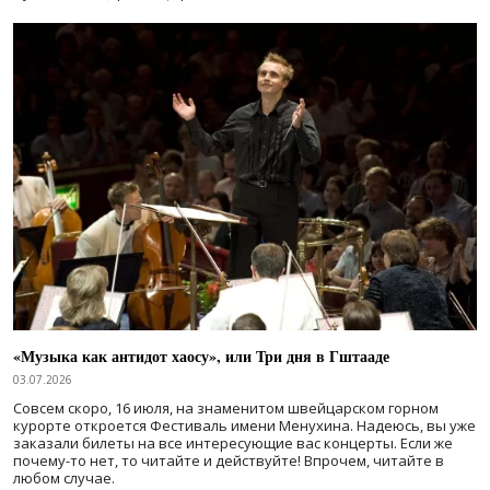
«Музыка как антидот хаосу», или Три дня в Гштааде
03.07.2026
Совсем скоро, 16 июля, на знаменитом швейцарском горном
курорте откроется Фестиваль имени Менухина. Надеюсь, вы уже
заказали билеты на все интересующие вас концерты. Если же
почему-то нет, то читайте и действуйте! Впрочем, читайте в
любом случае.