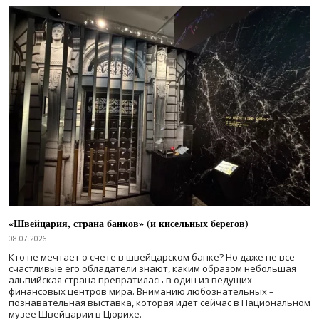
«Швейцария, страна банков» (и кисельных берегов)
08.07.2026
Кто не мечтает о счете в швейцарском банке? Но даже не все
счастливые его обладатели знают, каким образом небольшая
альпийская страна превратилась в один из ведущих
финансовых центров мира. Вниманию любознательных –
познавательная выставка, которая идет сейчас в Национальном
музее Швейцарии в Цюрихе.