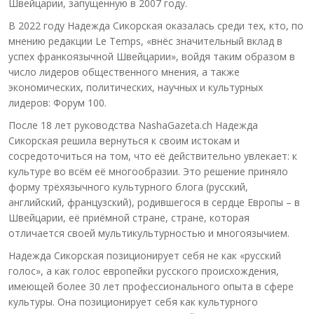
Швейцарии, запущенную в 2007 году.
В 2022 году Надежда Сикорская оказалась среди тех, кто, по
мнению редакции Le Temps, «внёс значительный вклад в
успех франкоязычной Швейцарии», войдя таким образом в
число лидеров общественного мнения, а также
экономических, политических, научных и культурных
лидеров: Форум 100.
После 18 лет руководства NashaGazeta.ch Надежда
Сикорская решила вернуться к своим истокам и
сосредоточиться на том, что её действительно увлекает: к
культуре во всём её многообразии. Это решение приняло
форму трёхязычного культурного блога (русский,
английский, французский), родившегося в сердце Европы – в
Швейцарии, её приёмной стране, стране, которая
отличается своей мультикультурностью и многоязычием.
Надежда Сикорская позиционирует себя не как «русский
голос», а как голос европейки русского происхождения,
имеющей более 30 лет профессионального опыта в сфере
культуры. Она позиционирует себя как культурного