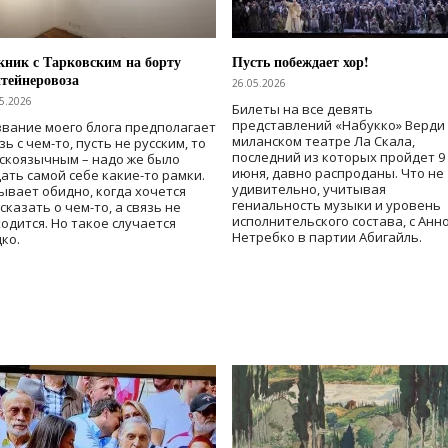
ник с Тарковским на борту
Пусть побеждает хор!
тейнеровоза
26.05.2026
5.2026
Билеты на все девять
представлений «Набукко» Верди
вание моего блога предполагает
миланском театре Ла Скала,
зь с чем-то, пусть не русским, то
последний из которых пройдет 9
скоязычным – надо же было
июня, давно распроданы. Что не
ать самой себе какие-то рамки.
удивительно, учитывая
ывает обидно, когда хочется
гениальность музыки и уровень
сказать о чем-то, а связь не
исполнительского состава, с Анн
одится. Но такое случается
Нетребко в партии Абигайль.
ко.