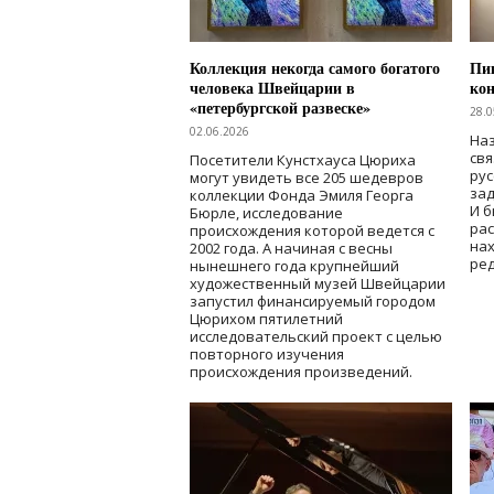
Коллекция некогда самого богатого
Пик
человека Швейцарии в
кон
«петербургской развеске»
28.0
02.06.2026
Наз
свя
Посетители Кунстхауса Цюриха
рус
могут увидеть все 205 шедевров
зад
коллекции Фонда Эмиля Георга
И б
Бюрле, исследование
рас
происхождения которой ведется с
нах
2002 года. А начиная с весны
ред
нынешнего года крупнейший
художественный музей Швейцарии
запустил финансируемый городом
Цюрихом пятилетний
исследовательский проект с целью
повторного изучения
происхождения произведений.