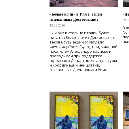
«Белые ночи» в Риме: зачем
«Д
итальянцам Достоевский?
09.0
12.06.2026
В л
Noi
17 июня в столице Италии будут
пе
читать «Белые ночи» Достоевского.
вы
Такова суть акции
La tempesta
silenziosa (
«
Тихая буря
»
)
, придуманной
писателем Алессандро Барикко и
проводимой при поддержке
городского Департамента культуры
и координации инициатив,
связанных с Днем памяти Рима.