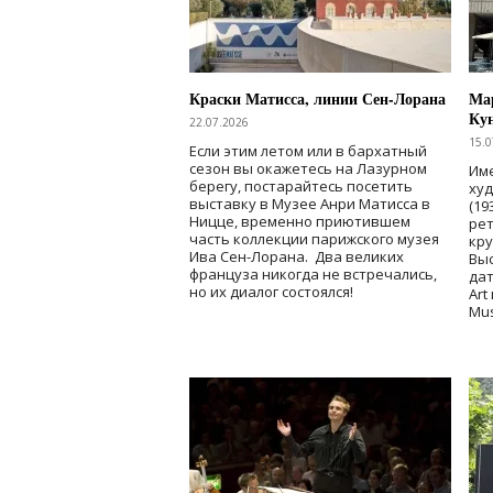
Краски Матисса, линии Сен-Лорана
Мар
Ку
22.07.2026
15.0
Если этим летом или в бархатный
сезон вы окажетесь на Лазурном
Име
берегу, постарайтесь посетить
ху
выставку в Музее Анри Матисса в
(19
Ницце, временно приютившем
рет
часть коллекции парижского музея
кр
Ива Сен-Лорана. Два великих
Выс
француза никогда не встречались,
дат
но их диалог состоялся!
Art
Mu