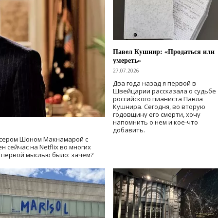
Павел Кушнир: «Продаться или
умереть»
27.07.2026
Два года назад я первой в
Швейцарии рассказала о судьбе
российского пианиста Павла
Кушнира. Сегодня, во вторую
годовщину его смерти, хочу
напомнить о нем и кое-что
добавить.
сером Шоном Макнамарой с
 сейчас на Netflix во многих
й первой мыслью было: зачем?