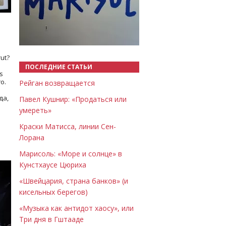
Назад
Вперёд
ut?
ПОСЛЕДНИЕ СТАТЬИ
s
о.
Рейган возвращается
да,
Павел Кушнир: «Продаться или
умереть»
Краски Матисса, линии Сен-
Лорана
Марисоль: «Море и солнце» в
Кунстхаусе Цюриха
«Швейцария, страна банков» (и
кисельных берегов)
«Музыка как антидот хаосу», или
Три дня в Гштааде