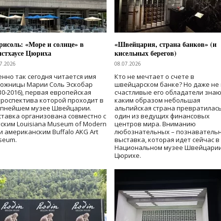
исоль: «Море и солнце» в
«Швейцария, страна банков» (и
нстхаусе Цюриха
кисельных берегов)
7.2026
08.07.2026
нно так сегодня читается имя
Кто не мечтает о счете в
дожницы Марии Соль Эскобар
швейцарском банке? Но даже не 
30-2016), первая европейская
счастливые его обладатели знаю
роспектива которой проходит в
каким образом небольшая
упнейшем музее Швейцарии.
альпийская страна превратилась
тавка организована совместно с
один из ведущих финансовых
ским Louisiana Museum of Modern
центров мира. Вниманию
 и американским Buffalo AKG Art
любознательных – познаватель
seum.
выставка, которая идет сейчас в
Национальном музее Швейцарии
Цюрихе.