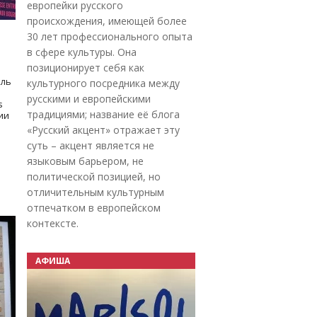
европейки русского
происхождения, имеющей более
30 лет профессионального опыта
в сфере культуры. Она
позиционирует себя как
оль
культурного посредника между
русскими и европейскими
s
традициями; название её блога
дии
«Русский акцент» отражает эту
суть – акцент является не
языковым барьером, не
политической позицией, но
отличительным культурным
отпечатком в европейском
контексте.
АФИША