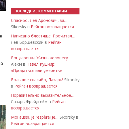
ПОСЛЕДНИЕ КОММЕНТАРИИ
Спасибо, Лев Аронович, за…
Sikorsky в
Рейган возвращается
Написано блестяще. Прочитал…
 в
Лев Борщевский в
Рейган
возвращается
Бог даровал Жизнь человеку…
ой
AlexN в
Павел Кушнир:
«Продаться или умереть»
Большое спасибо, Лазарь!
Sikorsky
в
Рейган возвращается
Поразительно выразительное…
Лазарь Фрейдгейм в
Рейган
возвращается
Moi aussi, je l’espère! Je…
Sikorsky в
Рейган возвращается