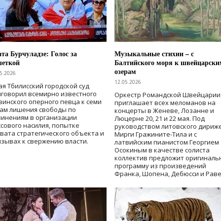
та Бурчуладзе: Голос за
Музыкальные стихии – с
шеткой
Балтийского моря к швейцарски
озерам
5.2026
12.05.2026
ая Тбилисский городской суд
говорил всемирно известного
Оркестр Романдской Швейцарии
зинского оперного певца к семи
приглашает всех меломанов на
дам лишения свободы
по
концерты в Женеве, Лозанне и
винениям в организации
Люцерне 20, 21 и 22 мая. Под
сового насилия, попытке
руководством литовского дириж
вата стратегического объекта и
Мирги Гражините-Тила и с
зывах к свержению власти
.
латвийским пианистом Георгием
Осокиным в качестве солиста
коллектив предложит оригиналь
программу из произведений
Франка, Шопена, Дебюсси и Раве