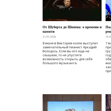
От Шуберта до Шопена: о времени и
Паа
памяти
ре
21.05.2026
19.0
8 июня в Виктория-холле выступит
7 м
замечательный пианист Аркадий
при
Володось. Если вы его еще не
гру
слышали, то не упустите
го
возможность открыть для себя
об
большого музыканта.
мас
зах
при