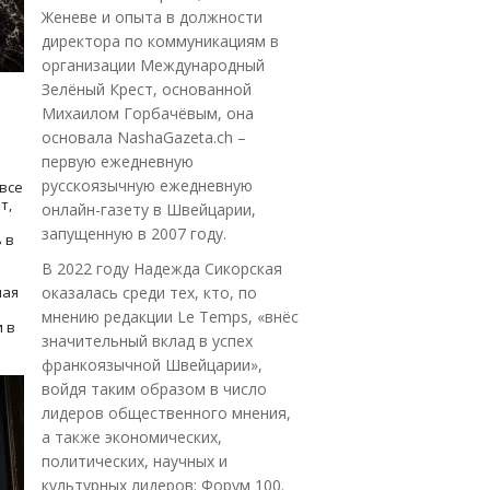
Женеве и опыта в должности
директора по коммуникациям в
организации Международный
Зелёный Крест, основанной
Михаилом Горбачёвым, она
основала NashaGazeta.ch –
первую ежедневную
русскоязычную ежедневную
все
т,
онлайн-газету в Швейцарии,
запущенную в 2007 году.
 в
В 2022 году Надежда Сикорская
ная
оказалась среди тех, кто, по
мнению редакции Le Temps, «внёс
 в
значительный вклад в успех
франкоязычной Швейцарии»,
войдя таким образом в число
лидеров общественного мнения,
а также экономических,
политических, научных и
культурных лидеров: Форум 100.