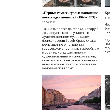
«Первые гомосексуалы: появление
Бр
новых идентичностей (1869–1939)»
19.0
23.06.2026
Нес
фи
Так называется выставка, которую
реж
до 2 августа можно увидеть в
по
Художественном музее Базеля
од
(Kunstmuseum Basel). Сразу скажу:
Пат
речь идет не о появлении
гео
гомосексуальности как таковой, а о
окт
моменте, когда для явления,
существовавшего испокон веков,
появились новые слова, а вместе с
ними и новые способы описывать
человеческий опыт.