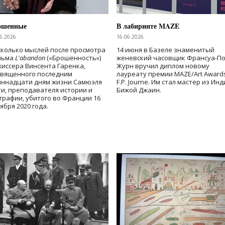
ошенные
В лабиринте MAZE
6.2026
16.06.2026
колько мыслей после просмотра
14 июня в Базеле знаменитый
льма
L'abandon
(«Брошенность»)
женевский часовщик Франсуа-П
иссера Винсента Гаренка,
Журн вручил диплом новому
священного последним
лауреату премии MAZE/Art Award
иннадцати дням жизни Самюэля
F.P. Journe. Им стал мастер из Ин
и, преподавателя истории и
Бижой Джаин.
графии, убитого во Франции 16
ября 2020 года.