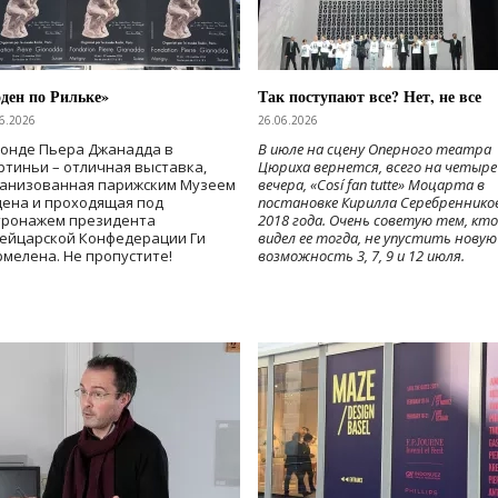
ден по Рильке»
Так поступают все? Нет, не все
6.2026
26.06.2026
Фонде Пьера Джанадда в
В июле на сцену Оперного театра
тиньи – отличная выставка,
Цюриха вернется, всего на четыре
ганизованная парижским Музеем
вечера, «Cosí fan tutte» Моцарта в
дена и проходящая под
постановке Кирилла Серебреннико
тронажем президента
2018 года. Очень советую тем, кто
ейцарской Конфедерации Ги
видел ее тогда, не упустить новую
мелена. Не пропустите!
возможность 3, 7, 9 и 12 июля.