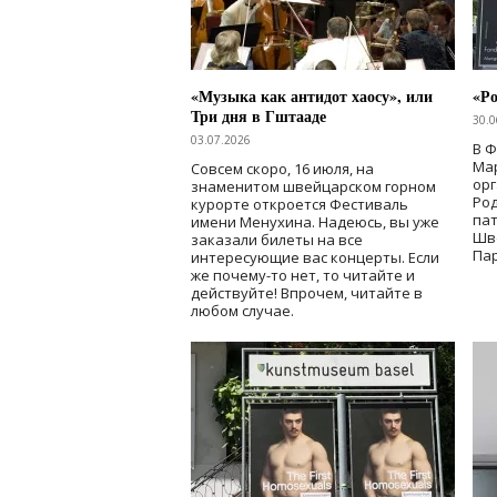
«Музыка как антидот хаосу», или
«Ро
Три дня в Гштааде
30.0
03.07.2026
В 
Мар
Совсем скоро, 16 июля, на
ор
знаменитом швейцарском горном
Ро
курорте откроется Фестиваль
па
имени Менухина. Надеюсь, вы уже
Шв
заказали билеты на все
Пар
интересующие вас концерты. Если
же почему-то нет, то читайте и
действуйте! Впрочем, читайте в
любом случае.