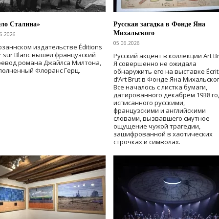
ело Сталина»
Русская загадка в Фонде Яна
Михальского
6.2026
05.06.2026
озаннском издательстве Éditions
r sur Blanc вышел французский
Русский акцент в коллекции Art Br
ревод романа Джайлса Милтона,
Я совершенно не ожидала
полненный Флоранс Герц.
обнаружить его на выставке Écrit
d’Art Brut в Фонде Яна Михальског
Все началось с листка бумаги,
датированного декабрем 1938 го
исписанного русскими,
французскими и английскими
словами, вызвавшего смутное
ощущение чужой трагедии,
зашифрованной в хаотических
строчках и символах.