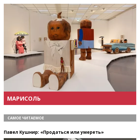
Назад
Вперёд
МАРИСОЛЬ
САМОЕ ЧИТАЕМОЕ
Павел Кушнир: «Продаться или умереть»