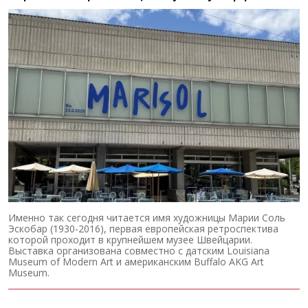
Именно так сегодня читается имя художницы Марии Соль
Эскобар (1930-2016), первая европейская ретроспектива
которой проходит в крупнейшем музее Швейцарии.
Выставка организована совместно с датским Louisiana
Museum of Modern Art и американским Buffalo AKG Art
Museum.