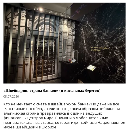
«Швейцария, страна банков» (и кисельных берегов)
08.07.2026
Кто не мечтает о счете в швейцарском банке? Но даже не все
счастливые его обладатели знают, каким образом небольшая
альпийская страна превратилась в один из ведущих
финансовых центров мира. Вниманию любознательных –
познавательная выставка, которая идет сейчас в Национальном
музее Швейцарии в Цюрихе.