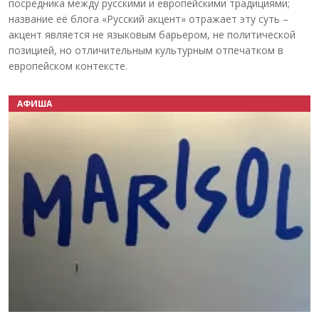
посредника между русскими и европейскими традициями;
название её блога «Русский акцент» отражает эту суть –
акцент является не языковым барьером, не политической
позицией, но отличительным культурным отпечатком в
европейском контексте.
АФИША
Назад
Вперёд