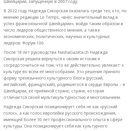
Швейцарии, запущенную в 2007 году.
В 2022 году Надежда Сикорская оказалась среди тех, кто, по
мнению редакции Le Temps, «внёс значительный вклад в
успех франкоязычной Швейцарии», войдя таким образом в
число лидеров общественного мнения, а также
экономических, политических, научных и культурных
лидеров: Форум 100.
После 18 лет руководства NashaGazeta.ch Надежда
Сикорская решила вернуться к своим истокам и
сосредоточиться на том, что её действительно увлекает: к
культуре во всём её многообразии. Это решение приняло
форму трёхязычного культурного блога (русский,
английский, французский), родившегося в сердце Европы – в
Швейцарии, её приёмной стране, стране, которая
отличается своей мультикультурностью и многоязычием.
Надежда Сикорская позиционирует себя не как «русский
голос», а как голос европейки русского происхождения,
имеющей более 30 лет профессионального опыта в сфере
культуры. Она позиционирует себя как культурного