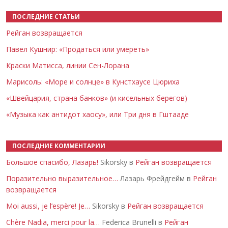
ПОСЛЕДНИЕ СТАТЬИ
Рейган возвращается
Павел Кушнир: «Продаться или умереть»
Краски Матисса, линии Сен-Лорана
Марисоль: «Море и солнце» в Кунстхаусе Цюриха
«Швейцария, страна банков» (и кисельных берегов)
«Музыка как антидот хаосу», или Три дня в Гштааде
ПОСЛЕДНИЕ КОММЕНТАРИИ
Большое спасибо, Лазарь!
Sikorsky в
Рейган возвращается
Поразительно выразительное…
Лазарь Фрейдгейм в
Рейган
возвращается
Moi aussi, je l’espère! Je…
Sikorsky в
Рейган возвращается
Chère Nadia, merci pour la…
Federica Brunelli в
Рейган