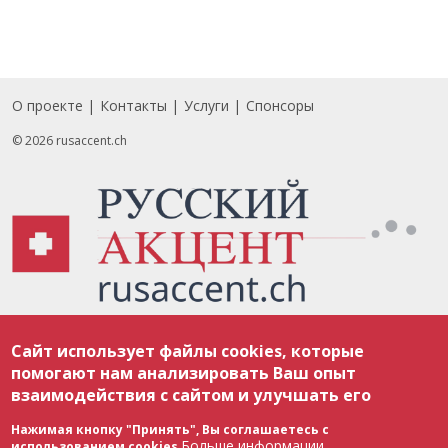
О проекте
Контакты
Услуги
Спонсоры
Footer
© 2026 rusaccent.ch
Все материалы, размещенные на веб-сайте rusaccent.ch, охраняются в
Сайт использует файлы cookies, которые
соответствии с законодательством Швейцарии об авторском праве и
международными соглашениями. Полное или частичное использование
помогают нам анализировать Ваш опыт
материалов возможно только с разрешения редакции. В случае полного
взаимодействия с сайтом и улучшать его
или частичного воспроизведения материалов сайта rusaccent.ch,
ОБЯЗАТЕЛЬНА АКТИВНАЯ ГИПЕРССЫЛКА на конкретный заимствованный
текст. Фотоизображения, размещенные редакцией rusaccent.ch, являются
Нажимая кнопку "Принять", Вы соглашаетесь с
ее исключительной собственностью. Полное или частичное
Больше информации
использованием cookies