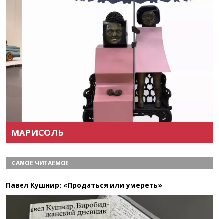
Назад
Вперёд
МАРИСОЛЬ
САМОЕ ЧИТАЕМОЕ
Павел Кушнир: «Продаться или умереть»