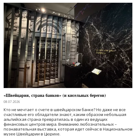
«Швейцария, страна банков» (и кисельных берегов)
08.07.2026
Кто не мечтает о счете в швейцарском банке? Но даже не все
счастливые его обладатели знают, каким образом небольшая
альпийская страна превратилась в один из ведущих
финансовых центров мира. Вниманию любознательных –
познавательная выставка, которая идет сейчас в Национальном
музее Швейцарии в Цюрихе.