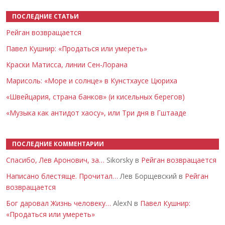
ПОСЛЕДНИЕ СТАТЬИ
Рейган возвращается
Павел Кушнир: «Продаться или умереть»
Краски Матисса, линии Сен-Лорана
Марисоль: «Море и солнце» в Кунстхаусе Цюриха
«Швейцария, страна банков» (и кисельных берегов)
«Музыка как антидот хаосу», или Три дня в Гштааде
ПОСЛЕДНИЕ КОММЕНТАРИИ
Спасибо, Лев Аронович, за…
Sikorsky в
Рейган возвращается
Написано блестяще. Прочитал…
Лев Борщевский в
Рейган
возвращается
Бог даровал Жизнь человеку…
AlexN в
Павел Кушнир:
«Продаться или умереть»