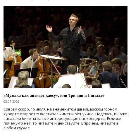
«Музыка как антидот хаосу», или Три дня в Гштааде
03.07.2026
Совсем скоро, 16 июля, на знаменитом швейцарском горном
курорте откроется Фестиваль имени Менухина. Надеюсь, вы уже
заказали билеты на все интересующие вас концерты. Если же
почему-то нет, то читайте и действуйте! Впрочем, читайте в
любом случае.