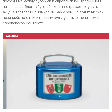
посредника между русскими и европейскими традициями;
название её блога «Русский акцент» отражает эту суть –
акцент является не языковым барьером, не политической
позицией, но отличительным культурным отпечатком в
европейском контексте.
АФИША
Назад
Вперёд