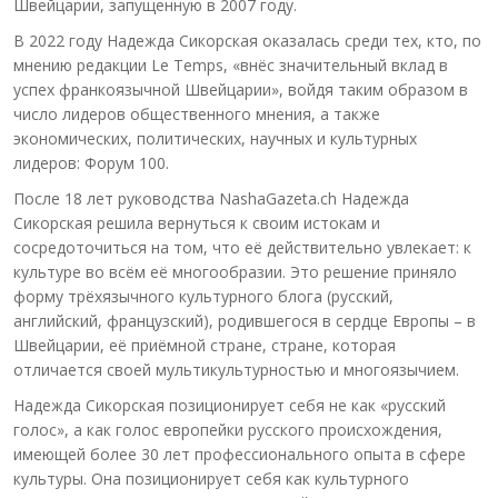
Швейцарии, запущенную в 2007 году.
В 2022 году Надежда Сикорская оказалась среди тех, кто, по
мнению редакции Le Temps, «внёс значительный вклад в
успех франкоязычной Швейцарии», войдя таким образом в
число лидеров общественного мнения, а также
экономических, политических, научных и культурных
лидеров: Форум 100.
После 18 лет руководства NashaGazeta.ch Надежда
Сикорская решила вернуться к своим истокам и
сосредоточиться на том, что её действительно увлекает: к
культуре во всём её многообразии. Это решение приняло
форму трёхязычного культурного блога (русский,
английский, французский), родившегося в сердце Европы – в
Швейцарии, её приёмной стране, стране, которая
отличается своей мультикультурностью и многоязычием.
Надежда Сикорская позиционирует себя не как «русский
голос», а как голос европейки русского происхождения,
имеющей более 30 лет профессионального опыта в сфере
культуры. Она позиционирует себя как культурного